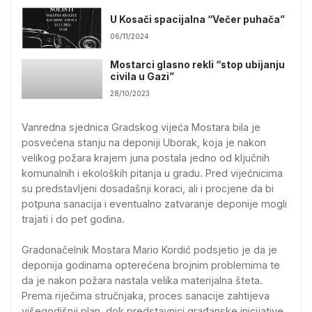
U Kosači spacijalna “Večer puhača”
06/11/2024
Mostarci glasno rekli “stop ubijanju
civila u Gazi”
28/10/2023
Vanredna sjednica Gradskog vijeća Mostara bila je
posvećena stanju na deponiji Uborak, koja je nakon
velikog požara krajem juna postala jedno od ključnih
komunalnih i ekoloških pitanja u gradu. Pred vijećnicima
su predstavljeni dosadašnji koraci, ali i procjene da bi
potpuna sanacija i eventualno zatvaranje deponije mogli
trajati i do pet godina.
Gradonačelnik Mostara Mario Kordić podsjetio je da je
deponija godinama opterećena brojnim problemima te
da je nakon požara nastala velika materijalna šteta.
Prema riječima stručnjaka, proces sanacije zahtijeva
višegodišnji plan, dok predstavnici građanske inicijative