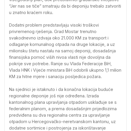
“Jer nas se tiče” smatraju da bi deponiju trebalo zatvoriti
u znatno kraćem roku.
Dodatni problem predstavljaju visoki troškovi
privremenog rješenja. Grad Mostar trenutno
svakodnevno izdvaja oko 21.000 KM za transport i
odlaganje komunalnog otpada na druge lokacije, a uz
milionsku štetu nastalu na samoj deponiji, dosadašnja
finansijska pomoć viših nivoa vlasti nije dovoljna da
pokrije sve potrebe. Ranije su Vlada Federacije BiH,
Vlada HNK i Vijeće ministara BiH odobrili ukupno 1,1 milion
KM za hitne mjere i sanaciju posljedica požara.
Na sjednici je istaknuto i da konačna lokacija buduće
regionalne deponije još nije određena. Izrada
kantonalnog plana upravljanja otpadom usklađuje se s
federalnim planom, a prema dosadašnjim prijedlozima
predviđena su dva regionalna centra za upravljanje
otpadom u Hercegovačko-neretvanskom kantonu, uz
dodatne sortirnice i postrojenja za iskorištavanje