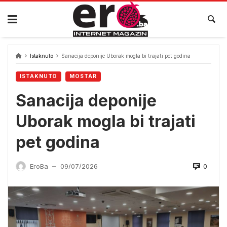
Skip
to
content
Istaknuto
Sanacija deponije Uborak mogla bi trajati pet godina
ISTAKNUTO
MOSTAR
Sanacija deponije
Uborak mogla bi trajati
pet godina
0
EroBa
09/07/2026
—