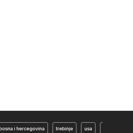
 i hercegovina
trebinje
usa
BiH ekonomija