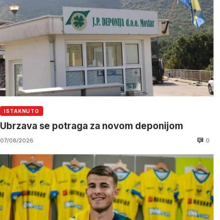
ISTAKNUTO
Ubrzava se potraga za novom deponijom
0
07/08/2026