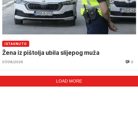
ISTAKNUTO
Žena iz pištolja ubila slijepog muža
0
07/08/2026
LOAD MORE