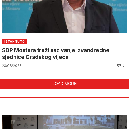
ISTAKNUTO
SDP Mostara traži sazivanje izvandredne
sjednice Gradskog vijeća
0
23/06/2026
LOAD MORE