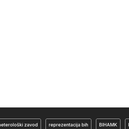
loški zavod
reprezentacija bih
BIHAMK
bosna