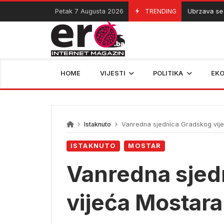
Skip
Petak 7 Augusta 2026
TRENDING
Ubrzava se potrag
07/08/2026
to
content
HOME
VIJESTI
POLITIKA
EK
Istaknuto
Vanredna sjednica Gradskog vij
ISTAKNUTO
MOSTAR
Vanredna sjed
vijeća Mostara