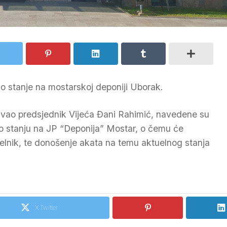
no stanje na mostarskoj deponiji Uborak.
zvao predsjednik Vijeća Đani Rahimić, navedene su
 o stanju na JP “Deponija” Mostar, o čemu će
ačelnik, te donošenje akata na temu aktuelnog stanja
X Twitter