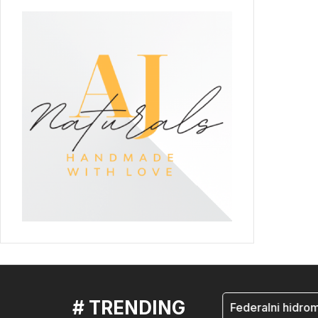
# TRENDING
mostar
Federalni hidrometero