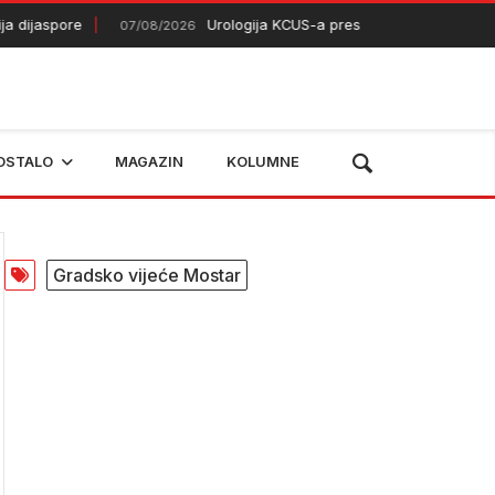
spore
Urologija KCUS-a preseljena u nove prostorije
07/08/2026
OSTALO
MAGAZIN
KOLUMNE
Gradsko vijeće Mostar