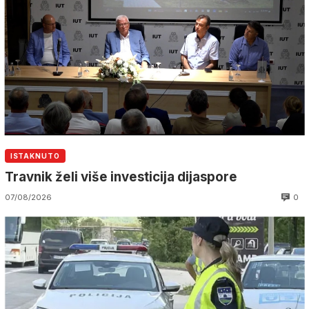
ISTAKNUTO
Travnik želi više investicija dijaspore
0
07/08/2026