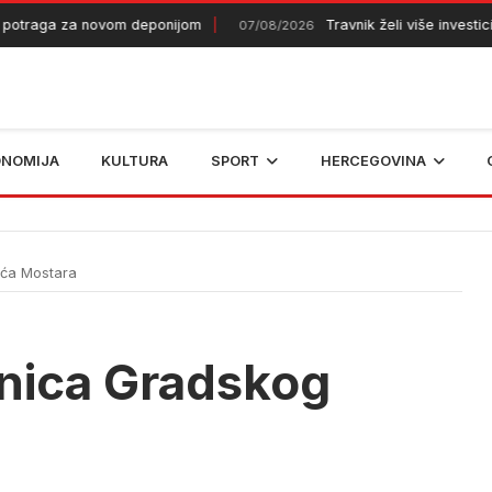
a za novom deponijom
Travnik želi više investicija dija
07/08/2026
ONOMIJA
KULTURA
SPORT
HERCEGOVINA
eća Mostara
nica Gradskog