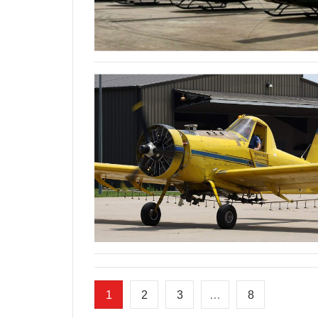
1
2
3
…
8