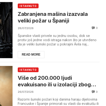
ISTAKNUTO
Zabranjena mašina izazvala
veliki požar u Španiji
0
28/07/2026
Španske vlasti privele su jednu osobu, dok se
protiv još jedne vodi istraga nakon što je utvrđeno
da je veliki šumski požar u pokrajini Ávila naj...
READ MORE
ISTAKNUTO
Više od 200.000 ljudi
evakuisano ili u izolaciji zbog
razornih požara u Francuskoj i
0
26/07/2026
Španiji
Razorni šumski požari koji danima haraju dijelovima
Francuske i Španije primorali su vlasti da evakuišu ili