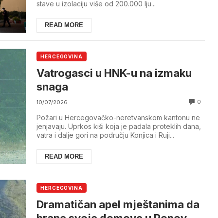
stave u izolaciju više od 200.000 lju...
READ MORE
HERCEGOVINA
Vatrogasci u HNK-u na izmaku
snaga
0
10/07/2026
Požari u Hercegovačko-neretvanskom kantonu ne
jenjavaju. Uprkos kiši koja je padala proteklih dana,
vatra i dalje gori na području Konjica i Ruji...
READ MORE
HERCEGOVINA
Dramatičan apel mještanima da
brane svoje domove u Popovom