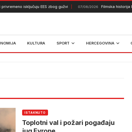
emeno isključuju EES zbog gužvi
Filmska historija BiH k
07/08/2026
ONOMIJA
KULTURA
SPORT
HERCEGOVINA
ISTAKNUTO
Toplotni val i požari pogađaju
jug Evrope