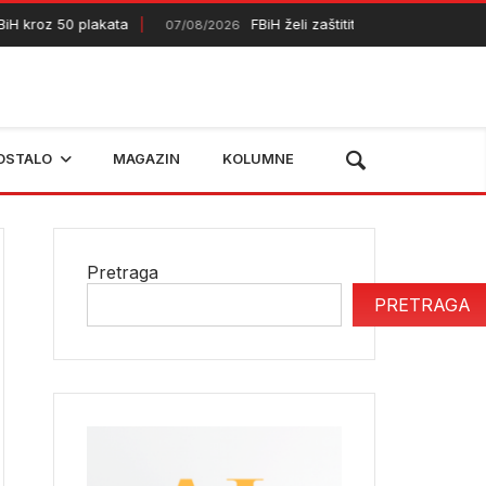
roz 50 plakata
FBiH želi zaštititi dodatnih 50.000 hektar
07/08/2026
OSTALO
MAGAZIN
KOLUMNE
Pretraga
PRETRAGA