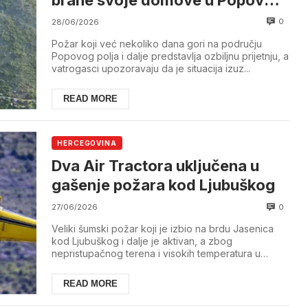
polju
0
28/06/2026
Požar koji već nekoliko dana gori na području
Popovog polja i dalje predstavlja ozbiljnu prijetnju, a
vatrogasci upozoravaju da je situacija izuz...
READ MORE
HERCEGOVINA
Dva Air Tractora uključena u
gašenje požara kod Ljubuškog
0
27/06/2026
Veliki šumski požar koji je izbio na brdu Jasenica
kod Ljubuškog i dalje je aktivan, a zbog
nepristupačnog terena i visokih temperatura u
njegovo...
READ MORE