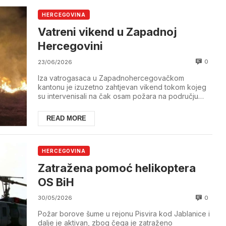
HERCEGOVINA
Vatreni vikend u Zapadnoj
Hercegovini
0
23/06/2026
Iza vatrogasaca u Zapadnohercegovačkom
kantonu je izuzetno zahtjevan vikend tokom kojeg
su intervenisali na čak osam požara na području
Ljubuškog...
READ MORE
HERCEGOVINA
Zatražena pomoć helikoptera
OS BiH
0
30/05/2026
Požar borove šume u rejonu Pisvira kod Jablanice i
dalje je aktivan, zbog čega je zatraženo