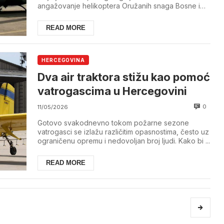
angažovanje helikoptera Oružanih snaga Bosne i
Herceg...
READ MORE
HERCEGOVINA
Dva air traktora stižu kao pomoć
vatrogascima u Hercegovini
0
11/05/2026
Gotovo svakodnevno tokom požarne sezone
vatrogasci se izlažu različitim opasnostima, često uz
ograničenu opremu i nedovoljan broj ljudi. Kako bi ...
READ MORE