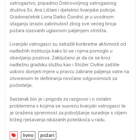
vatrogastvo, pripadnici Dobrovoljnog vatrogasnog
društva Sv. Ana Lištani i djelatnici livanjske policije.
Gradonačelnik Livna Darko Čondrić je u uvodnom
izlaganju izrazio zabrinutost zbog sve većeg broja
požara izazvanih uglavnom paljenjem strništa.
Livanjski vatrogasci su zatražili konkretne aktivnosti od
nadležnih institucija kako bi se i njima pomoglo u
obavljanju poslova. Zaključeno je da će se kroz
nadležnu gradsku službu kao i Stožer Civilne zaštite
uskoro donijeti mjere u pravcu zabrane paljenja vatre na
otvorenom te definiranja novčane odgovornosti za
počinitelje.
Sastanak bio je i prigoda za razgovor i o ostalim
problemima s kojima se susreću livanjski vatrogasci te
je izražena spremnost za poboljšanje suradnje s ciljem
bržeg rješavanja iskazanih poteškoća u radu.
livno
požari