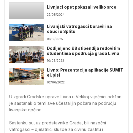
Livnjaci opet pokazali veliko srce
22/08/2024
Livanjski vatrogasci boravili na
obuci u Splitu
01/12/2025
Dodijeljeno 98 stipendija redovitim
studentima s područja grada Livna
10/06/2023
Livno: Prezentacija aplikacije SUMIT
eUpisi
02/06/2022
U zgradi Gradske uprave Livna u Velikoj vijećnici održan
je sastanak o temi sve učestalijih požara na području
livanjske općine.
Sastanku su, uz predstavnike Grada, bili nazočni
vatrogasci – djelatnici službe za civilnu zaštitu i