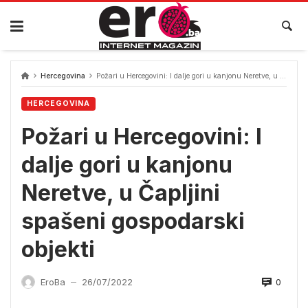
Skip
to
content
Hercegovina
Požari u Hercegovini: I dalje gori u kanjonu Neretve, u Čapljini spašeni gospodarski objekti
HERCEGOVINA
Požari u Hercegovini: I
dalje gori u kanjonu
Neretve, u Čapljini
spašeni gospodarski
objekti
0
EroBa
26/07/2022
—