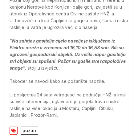
Požar koji gori na nepristupačnom i miniranom terenu u
kanjonu Neretve kod Konjica i dalje gori, izvijestili su u
utorak iz Operativnog centra Civilne zaštite HNŽ-a.
U Tasovčićima kod Čapljine je gorjela trava, šuma i nisko
raslinje, a vatra je ugrozila veći dio naselja.
“Na zahtjev gasitelja cijelo naselje je isključeno iz
Elektro mreže u vremenu od 16,10 do 16,58 sati. Bili su
ugroženi gospodarski objekti. Uz veliki napor gasitelja
svi objekti su spašeni. Požar su gasile sve raspoložive
snage”,
stoji u izvješću.
Također se navodi kako se požarište nadzire.
U posljednja 24 sata vatrogasci na području HNŽ-a imali
su više intervencija, uglavnom je gorjela trava i nisko
raslinje na više lokacija u Mostaru, Čapljini, Čitluku,
Jablanici i Prozor-Rami.
požari