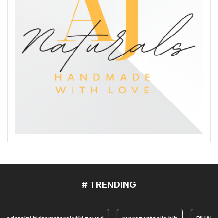
# TRENDING
eralni hidrometerološki zavod
reprezentacija bih
BIHAMK