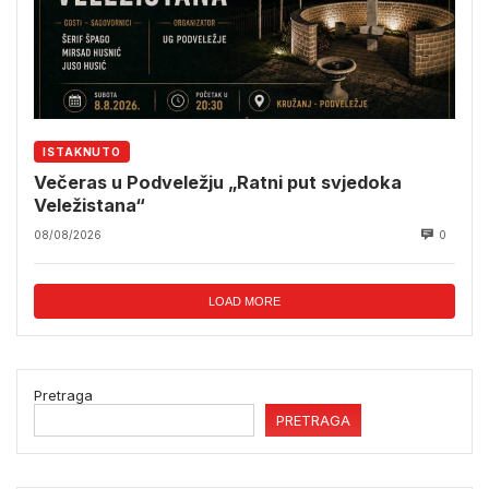
ISTAKNUTO
Večeras u Podveležju „Ratni put svjedoka
Veležistana“
08/08/2026
0
LOAD MORE
Pretraga
PRETRAGA