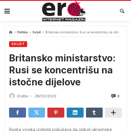
Skip
to
content
Politika
Svijet
Britansko ministarstvo: Rusi se koncentrišu na istočne dijelove
SVIJET
Britansko ministarstvo:
Rusi se koncentrišu na
istočne dijelove
0
EroBa
28/03/2022
—
Ruska vojska izgleda pokušava da opkoli ukrajinske