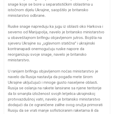
snage koje se bore u separatističkim oblastima u
istočnom dijelu Ukrajine, saopštilo je britansko
ministarstvo odbrane.
Ruske snage napreduju ka jugu iz oblasti oko Harkova i
severno od Marijupolja, navelo je britansko ministarstvo
u obaveštajnom brifingu objavljenom jutros. Bojišta na
sjeveru Ukrajine su „uglavnom statična“ i ukrajinski
kontranapadi onemogućuju ruske napore da
reorganizuju svoje snage, navelo je britansko
ministarstvo.
U ranijem brifingu objavljenom noćas ministarstvo je
navelo da Rusija nastavlja da pogađa mete širom
Ukrajine uključujući i mnoge gusto naseljene oblasti.
Rusija se oslanja na rakete lansirane sa njene teritorije
da bi smanjila izloženost svojih letjelica ukrajinskoj
protvvazdušnoj vatri, navelo je britansko ministarstvo
dodajući da će ograničene zalihe ovog oružja primorati
Rusiju da se vrati manje sofisticiranim raketama ili da