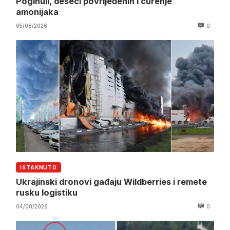
Poginuli, deseci povrijeđenih i curenje
amonijaka
05/08/2026
0
ISTAKNUTO
Ukrajinski dronovi gađaju Wildberries i remete
rusku logistiku
04/08/2026
0