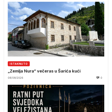
ISTAKNUTO
„Zemlja Nura“ večeras u Šarića kući
08/08/2026
0