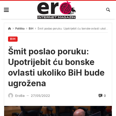
Skip
to
content
Politika
BiH
Šmit poslao poruku: Upotrijebit ću bonske ovlasti ukoliko BiH bude ugrožena
BIH
Šmit poslao poruku:
Upotrijebit ću bonske
ovlasti ukoliko BiH bude
ugrožena
0
EroBa
27/05/2022
—