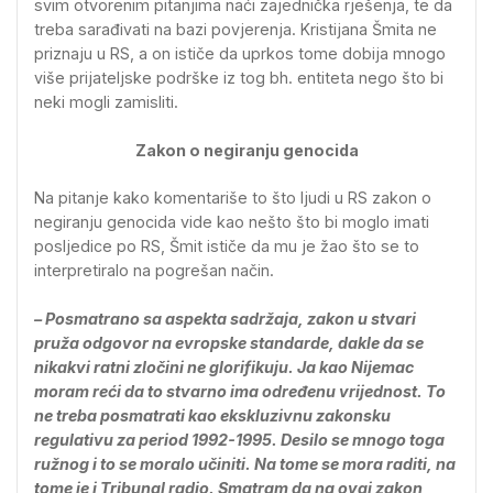
svim otvorenim pitanjima naći zajednička rješenja, te da
treba sarađivati na bazi povjerenja. Kristijana Šmita ne
priznaju u RS, a on ističe da uprkos tome dobija mnogo
više prijateljske podrške iz tog bh. entiteta nego što bi
neki mogli zamisliti.
Zakon o negiranju genocida
Na pitanje kako komentariše to što ljudi u RS zakon o
negiranju genocida vide kao nešto što bi moglo imati
posljedice po RS, Šmit ističe da mu je žao što se to
interpretiralo na pogrešan način.
– Posmatrano sa aspekta sadržaja, zakon u stvari
pruža odgovor na evropske standarde, dakle da se
nikakvi ratni zločini ne glorifikuju. Ja kao Nijemac
moram reći da to stvarno ima određenu vrijednost. To
ne treba posmatrati kao ekskluzivnu zakonsku
regulativu za period 1992-1995. Desilo se mnogo toga
ružnog i to se moralo učiniti. Na tome se mora raditi, na
tome je i Tribunal radio. Smatram da na ovaj zakon