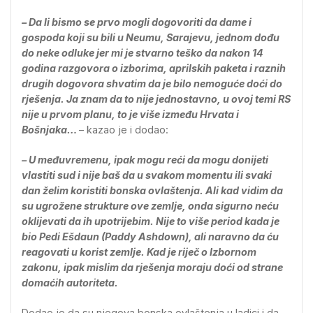
– Da li bismo se prvo mogli dogovoriti da dame i
gospoda koji su bili u Neumu, Sarajevu, jednom dođu
do neke odluke jer mi je stvarno teško da nakon 14
godina razgovora o izborima, aprilskih paketa i raznih
drugih dogovora shvatim da je bilo nemoguće doći do
rješenja. Ja znam da to nije jednostavno, u ovoj temi RS
nije u prvom planu, to je više između Hrvata i
Bošnjaka…
– kazao je i dodao:
– U međuvremenu, ipak mogu reći da mogu donijeti
vlastiti sud i nije baš da u svakom momentu ili svaki
dan želim koristiti bonska ovlaštenja. Ali kad vidim da
su ugrožene strukture ove zemlje, onda sigurno neću
oklijevati da ih upotrijebim. Nije to više period kada je
bio Pedi Ešdaun (Paddy Ashdown), ali naravno da ću
reagovati u korist zemlje. Kad je riječ o Izbornom
zakonu, ipak mislim da rješenja moraju doći od strane
domaćih autoriteta.
Dodao je da su njegova bonska ovlaštenja u ladici i da