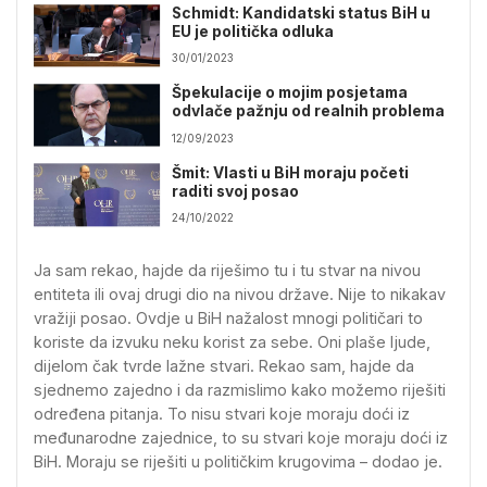
Schmidt: Kandidatski status BiH u
EU je politička odluka
30/01/2023
Špekulacije o mojim posjetama
odvlače pažnju od realnih problema
12/09/2023
Šmit: Vlasti u BiH moraju početi
raditi svoj posao
24/10/2022
Ja sam rekao, hajde da riješimo tu i tu stvar na nivou
entiteta ili ovaj drugi dio na nivou države. Nije to nikakav
vražiji posao. Ovdje u BiH nažalost mnogi političari to
koriste da izvuku neku korist za sebe. Oni plaše ljude,
dijelom čak tvrde lažne stvari. Rekao sam, hajde da
sjednemo zajedno i da razmislimo kako možemo riješiti
određena pitanja. To nisu stvari koje moraju doći iz
međunarodne zajednice, to su stvari koje moraju doći iz
BiH. Moraju se riješiti u političkim krugovima – dodao je.