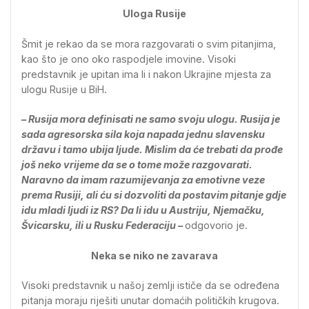
Uloga Rusije
Šmit je rekao da se mora razgovarati o svim pitanjima,
kao što je ono oko raspodjele imovine. Visoki
predstavnik je upitan ima li i nakon Ukrajine mjesta za
ulogu Rusije u BiH.
– Rusija mora definisati ne samo svoju ulogu. Rusija je
sada agresorska sila koja napada jednu slavensku
državu i tamo ubija ljude. Mislim da će trebati da prođe
još neko vrijeme da se o tome može razgovarati.
Naravno da imam razumijevanja za emotivne veze
prema Rusiji, ali ću si dozvoliti da postavim pitanje gdje
idu mladi ljudi iz RS? Da li idu u Austriju, Njemačku,
Švicarsku, ili u Rusku Federaciju –
odgovorio je.
Neka se niko ne zavarava
Visoki predstavnik u našoj zemlji ističe da se određena
pitanja moraju riješiti unutar domaćih političkih krugova.