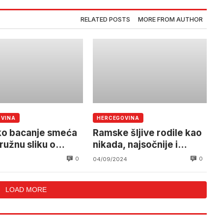
RELATED POSTS
MORE FROM AUTHOR
OVINA
HERCEGOVINA
sko bacanje smeća
Ramske šljive rodile kao
ružnu sliku o
nikada, najsočnije i
 Rami
najslađe koje ćete
0
0
04/09/2024
probati
LOAD MORE