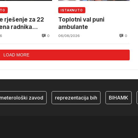
UTO
ISTAKNUTO
e rješenje za 22
Toplotni val puni
ena radnika
ambulante
alnog Mostar
0
0
6
06/08/2026
LOAD MORE
eterološki zavod
reprezentacija bih
BIHAMK
b