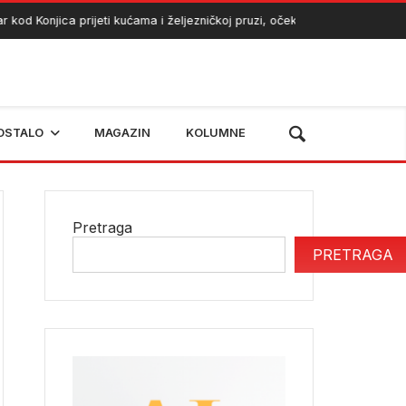
od Konjica prijeti kućama i željezničkoj pruzi, očekuje se angažman heli
OSTALO
MAGAZIN
KOLUMNE
Pretraga
PRETRAGA