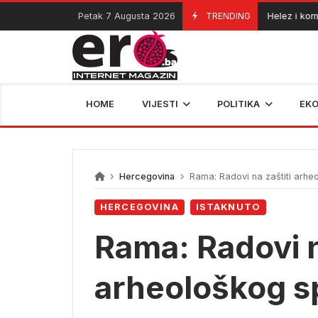
Skip
Petak 7 Augusta 2026
TRENDING
Helez i komand
06/08/2026
to
content
HOME
VIJESTI
POLITIKA
EK
Hercegovina
Rama: Radovi na zaštiti arh
HERCEGOVINA
ISTAKNUTO
Rama: Radovi n
arheološkog 