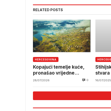
RELATED POSTS
HERCEGOVINA
HERCEG
Kopajući temelje kuće,
Stihij
pronašao vrijedne
stvara 
arheološke ostatke
cijeloj
0
28/07/2026
16/07/2025