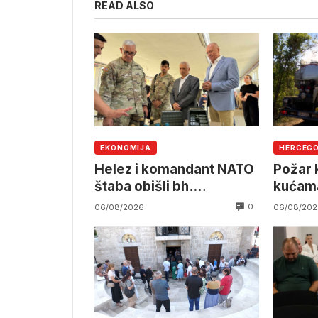
READ ALSO
EKONOMIJA
HERCEG
Helez i komandant NATO
Požar k
štaba obišli bh.
kućama
namjensku industriju
pruzi,
0
06/08/2026
06/08/202
angažm
OSBiH