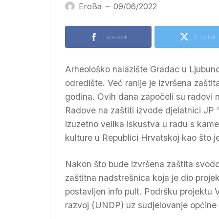
EroBa
09/06/2022
—
Facebook
X Twitter
Arheološko nalazište Gradac u Ljubunc
odredište. Već ranije je izvršena zaštit
godina. Ovih dana započeli su radovi 
Radove na zaštiti izvode djelatnici JP
izuzetno velika iskustva u radu s kamen
kulture u Republici Hrvatskoj kao što j
Nakon što bude izvršena zaštita svod
zaštitna nadstrešnica koja je dio projek
postavljen info pult. Podršku projektu
razvoj (UNDP) uz sudjelovanje općine