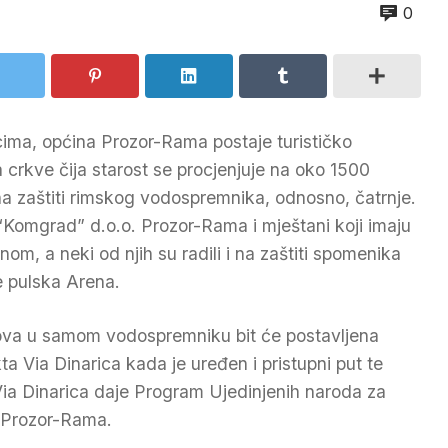
0
ima, općina Prozor-Rama postaje turističko
a crkve čija starost se procjenjuje na oko 1500
na zaštiti rimskog vodospremnika, odnosno, čatrnje.
 “Komgrad” d.o.o. Prozor-Rama i mještani koji imaju
om, a neki od njih su radili i na zaštiti spomenika
e pulska Arena.
ova u samom vodospremniku bit će postavljena
ta Via Dinarica kada je uređen i pristupni put te
 Via Dinarica daje Program Ujedinjenih naroda za
 Prozor-Rama.