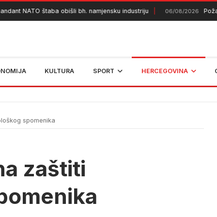
ant NATO štaba obišli bh. namjensku industriju
Požar k
06/08/2026
ONOMIJA
KULTURA
SPORT
HERCEGOVINA
eološkog spomenika
a zaštiti
spomenika