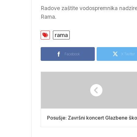
Radove zaštite vodospremnika nadzire p
Rama.
rama
Facebook
X Twitter
Posušje: Završni koncert Glazbene ško