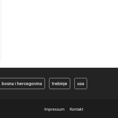
osna i hercegovina
trebinje
usa
BiH ekonomija
Impressum
Kontakt