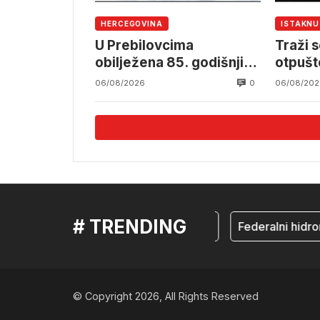
HERCEGOVINA
ISTAKN
U Prebilovcima
Traži s
obilježena 85. godišnjica
otpušt
stradanja 4.000
Komun
0
06/08/2026
06/08/202
mještana srpske
nacionalnosti
# TRENDING
mostar
Federalni hidrom
© Copyright 2026, All Rights Reserved