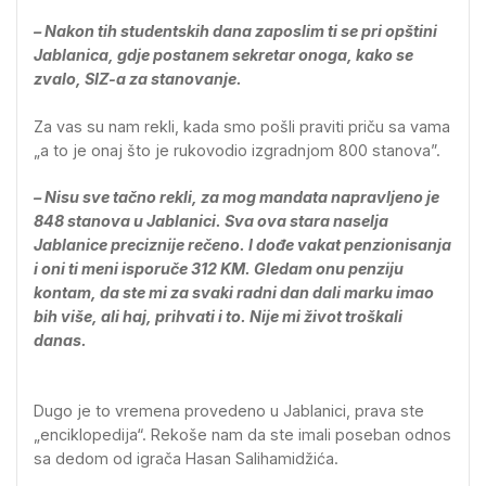
– Nakon tih studentskih dana zaposlim ti se pri opštini
Jablanica, gdje postanem sekretar onoga, kako se
zvalo, SIZ-a za stanovanje.
Za vas su nam rekli, kada smo pošli praviti priču sa vama
„a to je onaj što je rukovodio izgradnjom 800 stanova”.
– Nisu sve tačno rekli, za mog mandata napravljeno je
848 stanova u Jablanici. Sva ova stara naselja
Jablanice preciznije rečeno. I dođe vakat penzionisanja
i oni ti meni isporuče 312 KM. Gledam onu penziju
kontam, da ste mi za svaki radni dan dali marku imao
bih više, ali haj, prihvati i to. Nije mi život troškali
danas.
Dugo je to vremena provedeno u Jablanici, prava ste
„enciklopedija“. Rekoše nam da ste imali poseban odnos
sa dedom od igrača Hasan Salihamidžića.