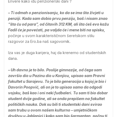
Envere kako idu penzionerski dani ?
– Ti odmah o penzionisanju, ko da se ima šta živjeti u
penziji. Kada sam dobio prvu penziju, baš i nisam znao
“šta ću od para”, od čitavih 312 KM, ali šta ćeš evo kažu
Fadil će je povećati, pa valjda će i mene biti na spisku,
počinje u svom karakterističnom šeretskom stilu
razgovor za Ero.ba naš sagovornik.
Iza vas je duga karijera, haj da krenemo od studentskih
dana.
– Uh davno je to bilo. Poslije gimnazije, od čega sam
završio dio u Pazinu dio u Konjicu, upisao sam Pravni
fakultet u Sarajevu. To je bila generacija u kojoj je bio i
Davorin Poopvić, ali on je to upisao samo da odgodi
vojsku, baš kao i oni neki fudbaleri. Tu sam ti bio dobar
student dvije godine, ali se onda prepišem na fakultet
političkih nauka. Dok su bili ti studentski dani svirao
sam trubu u ovom našem kulturno – umjetničkom
društvu u Jablanici i kako sam bio šarmantan, počnu ti