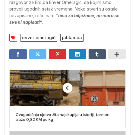
razgovor za Ero.ba Enver Omeragić, sa kojim smo
proveli ugodnih satak vremena. Neke stvari su ostale
nezapisane, reče nam
“nisu za bilježnice, ne mora se
sve ni napisati”.
enver omeragić
jablanica
Ovogodišnja sjetva žita najskuplja u istoriji, farmeri
traže 0,82 KM po kg