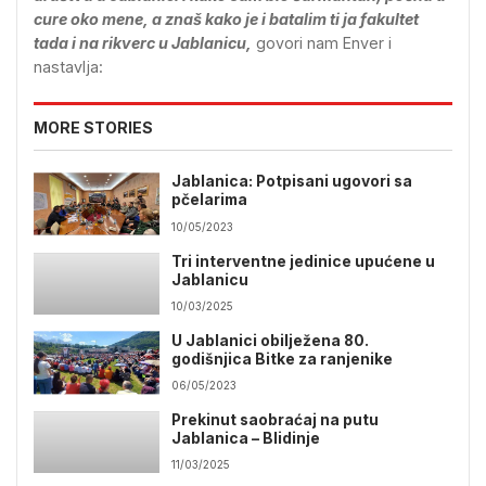
cure oko mene, a znaš kako je i batalim ti ja fakultet
tada i na rikverc u Jablanicu,
govori nam Enver i
nastavlja:
MORE STORIES
Jablanica: Potpisani ugovori sa
pčelarima
10/05/2023
Tri interventne jedinice upućene u
Jablanicu
10/03/2025
U Jablanici obilježena 80.
godišnjica Bitke za ranjenike
06/05/2023
Prekinut saobraćaj na putu
Jablanica – Blidinje
11/03/2025