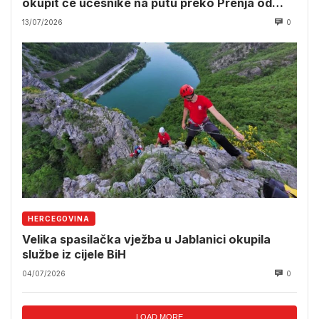
okupit će učesnike na putu preko Prenja od
Mostara do Jablanice
13/07/2026
0
HERCEGOVINA
Velika spasilačka vježba u Jablanici okupila
službe iz cijele BiH
04/07/2026
0
LOAD MORE