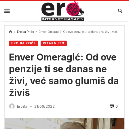
Skip
to
content
Ero.ba Priče
Enver Omeragić: Od ove penzije ti se danas ne živi, već samo glumiš da živiš
ERO.BA PRIČE
ISTAKNUTO
Enver Omeragić: Od ove
penzije ti se danas ne
živi, već samo glumiš da
živiš
0
EroBa
21/06/2022
—