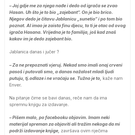
– Joj gdje me za njega nađe i dedo od igrača se zvao
Hasan. Uh što je to bio „zajebant“. On je bio brico.
Njegov dedo je čitavu Jablanicu „sunetio“ i po tom bio
poznat. Al imao je zaista finu djecu, to ti je otac od ovog
igrača Hasana. Vrijedna je to familija, još kad znaš
kakav im je dedo zajebant bio.
Jablanica danas i jučer ?
– Za ne prepoznati vjeruj. Nekad smo imali onaj crveni
pasoš i putovali smo, a danas nažalost mladi ljudi
putuju, tj.odlaze i ne vraćaju se. Tužno je to,
kaže nam
Enver.
Na pitanje čime se bavi danas, reče nam da ima
spremnu knjigu za izdavanje.
– Pišem malo, po facebooku objavim. Imam neki
materijal spreman za objaviti ali tražim nekoga da mi
podrži izdavanje knjige,
završava ovim riječima