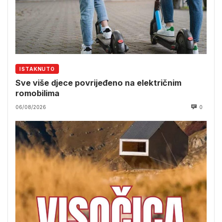
ISTAKNUTO
Sve više djece povrijeđeno na električnim
romobilima
06/08/2026
0