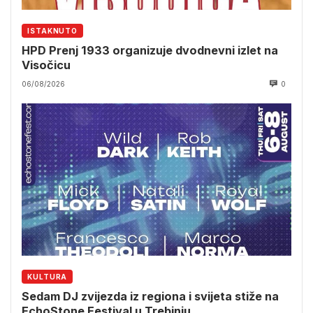
ISTAKNUTO
HPD Prenj 1933 organizuje dvodnevni izlet na
Visočicu
06/08/2026
0
KULTURA
Sedam DJ zvijezda iz regiona i svijeta stiže na
EchoStone Festival u Trebinju