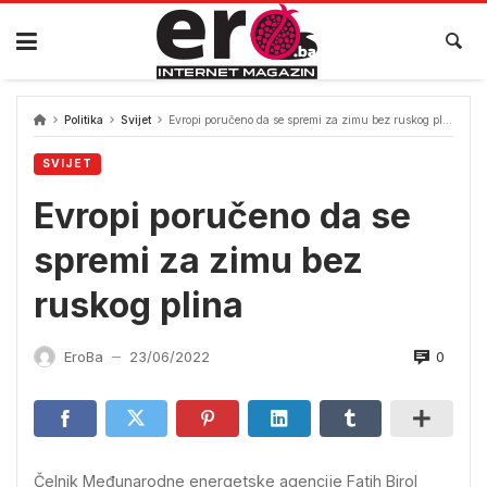
Skip
to
content
Politika
Svijet
Evropi poručeno da se spremi za zimu bez ruskog plina
SVIJET
Evropi poručeno da se
spremi za zimu bez
ruskog plina
0
EroBa
23/06/2022
—
Čelnik Međunarodne energetske agencije Fatih Birol