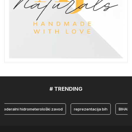
# TRENDING
eralni hidrometerološki zavod
reprezentacija bih
BIHAMK