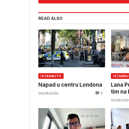
READ ALSO
ISTAKNUTO
ISTAKN
Napad u centru Londona
Lana P
tim na
0
06/08/2026
prvens
05/08/202