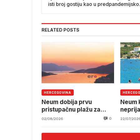
isti broj gostiju kao u predpandemijsko
vrijeme
RELATED POSTS
HERCEGOVINA
HERCEG
Neum dobija prvu
Neum k
pristupačnu plažu za
neprij
osobe s invaliditetom
smješ
0
02/08/2026
22/07/202