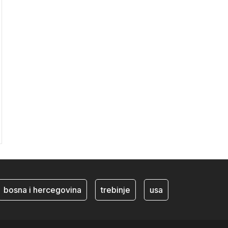
osna i hercegovina
trebinje
usa
BiH ekonomija