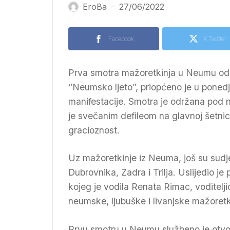
EroBa
27/06/2022
—
Facebook
X Twitter
Prva smotra mažoretkinja u Neumu održ
“Neumsko ljeto”, priopćeno je u ponedjel
manifestacije. Smotra je održana pod 
je svečanim defileom na glavnoj šetnic
gracioznost.
Uz mažoretkinje iz Neuma, još su sudje
Dubrovnika, Zadra i Trilja. Uslijedio j
kojeg je vodila Renata Rimac, voditelj
neumske, ljubuške i livanjske mažoretk
Prvu smotru u Neumu službeno je otvor