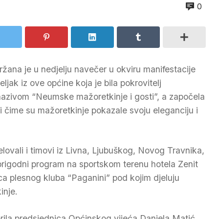
0
ana je u nedjelju navečer u okviru manifestacije
jak iz ove općine koja je bila pokrovitelj
nazivom “Neumske mažoretkinje i gosti”, a započela
i čime su mažoretkinje pokazale svoju eleganciju i
lovali i timovi iz Livna, Ljubuškog, Novog Travnika,
e prigodni program na sportskom terenu hotela Zenit
ica plesnog kluba “Paganini” pod kojim djeluju
inje.
ila predsjednica Općinskog vijeća Daniela Matić