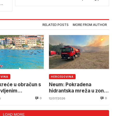
RELATED POSTS
MORE FROM AUTHOR
OVINA
HERCEGOVINA
reće u obračun s
Neum: Pokradena
avljenim
hidrantska mreža u zoni
tajem
požara
0
0
6
12/07/2026
LOAD MORE