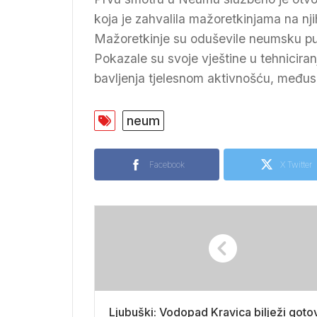
koja je zahvalila mažoretkinjama na nj
Mažoretkinje su oduševile neumsku pub
Pokazale su svoje vještine u tehniciran
bavljenja tjelesnom aktivnošću, međuso
neum
Facebook
X Twitter
Ljubuški: Vodopad Kravica bilježi goto