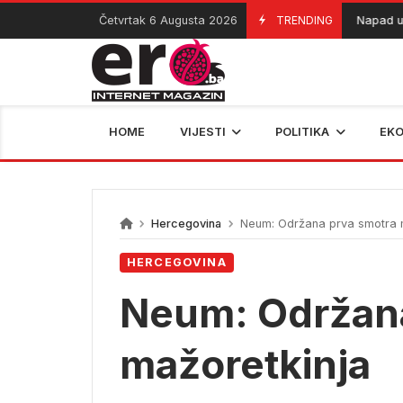
Skip
Četvrtak 6 Augusta 2026
TRENDING
Napad u ce
06/08/2026
to
content
HOME
VIJESTI
POLITIKA
EK
Hercegovina
Neum: Održana prva smotra 
HERCEGOVINA
Neum: Održana
mažoretkinja