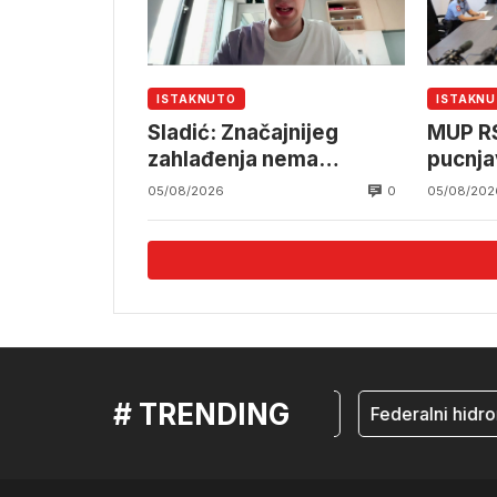
ISTAKNUTO
ISTAKN
Sladić: Značajnijeg
MUP RS
zahlađenja nema
pucnja
najmanje do sredine
poseba
0
05/08/2026
05/08/202
augusta
prisust
# TRENDING
mostar
Federalni hidrom