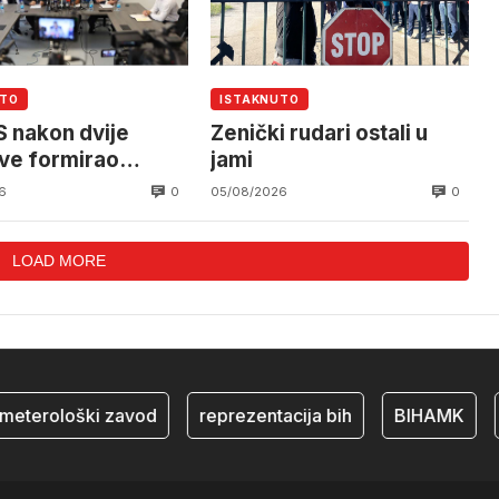
UTO
ISTAKNUTO
 nakon dvije
Zenički rudari ostali u
ve formirao
jami
n tim i pojačao
0
0
6
05/08/2026
vo policije
LOAD MORE
eterološki zavod
reprezentacija bih
BIHAMK
b