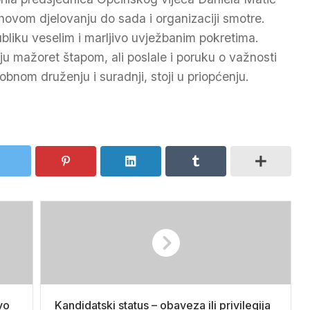
ihovom djelovanju do sada i organizaciji smotre.
liku veselim i marljivo uvježbanim pokretima.
ju mažoret štapom, ali poslale i poruku o važnosti
bnom druženju i suradnji, stoji u priopćenju.
vo
Kandidatski status – obaveza ili privilegija