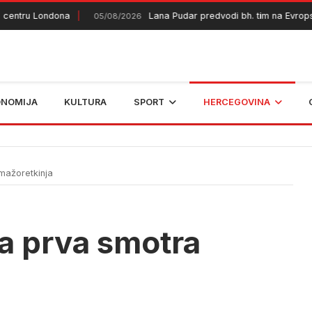
ntru Londona
Lana Pudar predvodi bh. tim na Evropsko
05/08/2026
ONOMIJA
KULTURA
SPORT
HERCEGOVINA
mažoretkinja
 prva smotra