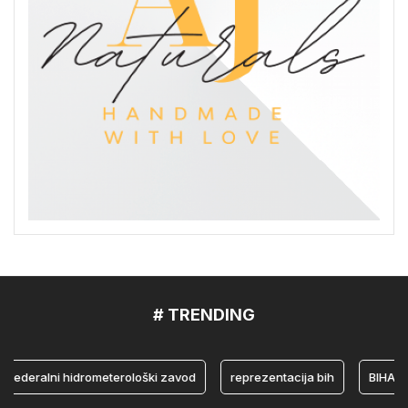
# TRENDING
deralni hidrometerološki zavod
reprezentacija bih
BIHAMK