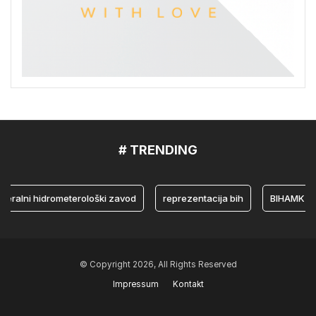
# TRENDING
ni hidrometerološki zavod
reprezentacija bih
BIHAMK
b
© Copyright 2026, All Rights Reserved
Impressum
Kontakt