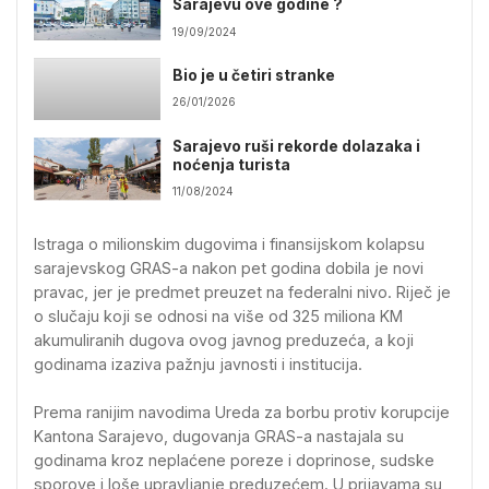
Sarajevu ove godine ?
19/09/2024
Bio je u četiri stranke
26/01/2026
Sarajevo ruši rekorde dolazaka i
noćenja turista
11/08/2024
Istraga o milionskim dugovima i finansijskom kolapsu
sarajevskog GRAS-a nakon pet godina dobila je novi
pravac, jer je predmet preuzet na federalni nivo. Riječ je
o slučaju koji se odnosi na više od 325 miliona KM
akumuliranih dugova ovog javnog preduzeća, a koji
godinama izaziva pažnju javnosti i institucija.
Prema ranijim navodima Ureda za borbu protiv korupcije
Kantona Sarajevo, dugovanja GRAS-a nastajala su
godinama kroz neplaćene poreze i doprinose, sudske
sporove i loše upravljanje preduzećem. U prijavama su