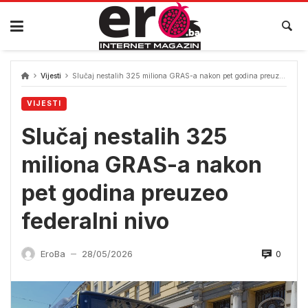
Skip
to
content
Vijesti
Slučaj nestalih 325 miliona GRAS-a nakon pet godina preuzeo federalni nivo
VIJESTI
Slučaj nestalih 325
miliona GRAS-a nakon
pet godina preuzeo
federalni nivo
0
EroBa
28/05/2026
—