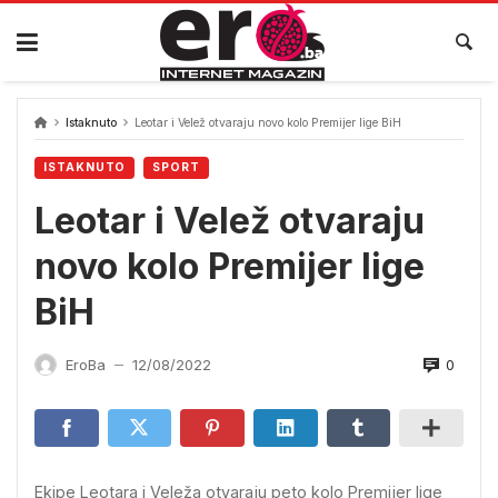
Skip
to
content
Istaknuto
Leotar i Velež otvaraju novo kolo Premijer lige BiH
ISTAKNUTO
SPORT
Leotar i Velež otvaraju
novo kolo Premijer lige
BiH
0
EroBa
12/08/2022
—
Ekipe Leotara i Veleža otvaraju peto kolo Premijer lige