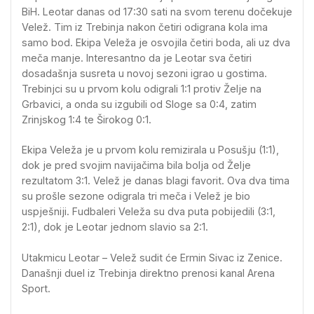
BiH. Leotar danas od 17:30 sati na svom terenu dočekuje
Velež. Tim iz Trebinja nakon četiri odigrana kola ima
samo bod. Ekipa Veleža je osvojila četiri boda, ali uz dva
meča manje. Interesantno da je Leotar sva četiri
dosadašnja susreta u novoj sezoni igrao u gostima.
Trebinjci su u prvom kolu odigrali 1:1 protiv Želje na
Grbavici, a onda su izgubili od Sloge sa 0:4, zatim
Zrinjskog 1:4 te Širokog 0:1.
Ekipa Veleža je u prvom kolu remizirala u Posušju (1:1),
dok je pred svojim navijačima bila bolja od Želje
rezultatom 3:1. Velež je danas blagi favorit. Ova dva tima
su prošle sezone odigrala tri meča i Velež je bio
uspješniji. Fudbaleri Veleža su dva puta pobijedili (3:1,
2:1), dok je Leotar jednom slavio sa 2:1.
Utakmicu Leotar – Velež sudit će Ermin Sivac iz Zenice.
Današnji duel iz Trebinja direktno prenosi kanal Arena
Sport.