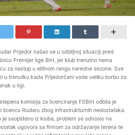
udar Prijedor našao se u ozbiljnoj situaciji pred
šnicu Premijer lige BiH, jer klub trenutno nema
ncu za nastup u elitnom rangu naredne sezone. Sve
zi u trenutku kada Prijedorčani vode veliku borbu za
nak u ligi.
stepena komisija za licenciranje FSBiH odbila je
ti licencu Rudaru zbog infrastrukturnih nedostataka.
 je saopšteno iz kluba, problem se odnosio na
statak ugovora sa firmom za održavanje terena te