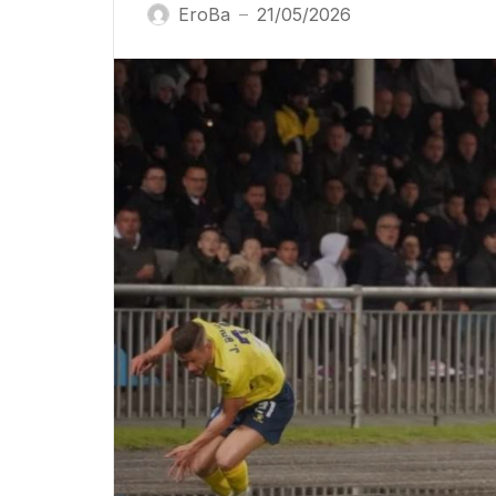
EroBa
21/05/2026
—