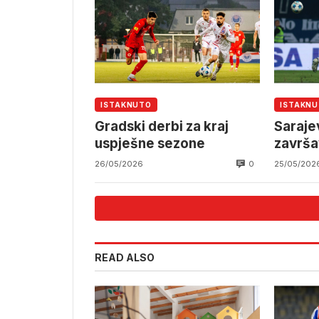
ISTAKNUTO
ISTAKN
Gradski derbi za kraj
Saraje
uspješne sezone
završ
okršaj
0
26/05/2026
25/05/202
READ ALSO