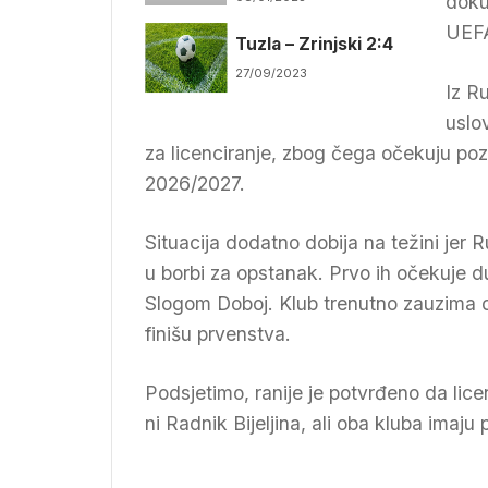
doku
UEF
Tuzla – Zrinjski 2:4
27/09/2023
Iz R
uslo
za licenciranje, zbog čega očekuju pozi
2026/2027.
Situacija dodatno dobija na težini jer
u borbi za opstanak. Prvo ih očekuje du
Slogom Doboj. Klub trenutno zauzima de
finišu prvenstva.
Podsjetimo, ranije je potvrđeno da lic
ni Radnik Bijeljina, ali oba kluba imaju