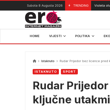
Skip
Subota 8 Augusta 2026
TRENDING
Violeta otvorila
08/08/2026
to
content
HOME
VIJESTI
POLITIKA
EK
Istaknuto
Rudar Prijedor bez licence pred 
ISTAKNUTO
SPORT
Rudar Prijedor
ključne utakm