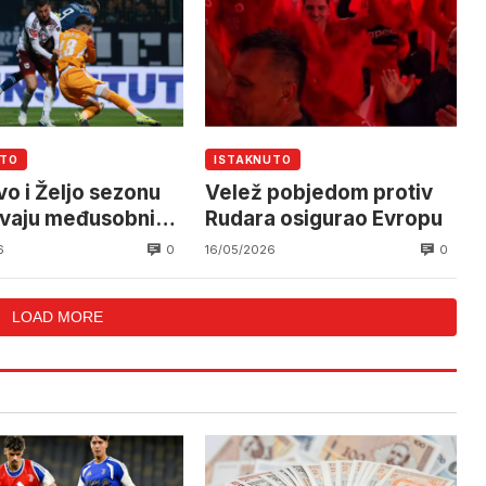
UTO
ISTAKNUTO
vo i Željo sezonu
Velež pobjedom protiv
avaju međusobnim
Rudara osigurao Evropu
em na Koševu
0
0
6
16/05/2026
LOAD MORE