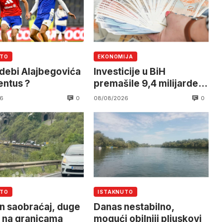
UTO
EKONOMIJA
debi Alajbegovića
Investicije u BiH
entus ?
premašile 9,4 milijarde
KM
0
0
6
08/08/2026
UTO
ISTAKNUTO
n saobraćaj, duge
Danas nestabilno,
 na granicama
mogući obilniji pljuskovi