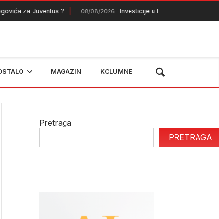
a za Juventus ?
Investicije u BiH premašile 9,4 milijar
08/08/2026
OSTALO
MAGAZIN
KOLUMNE
Pretraga
PRETRAGA