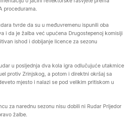
mentaciju o jačini reflektorske rasvjete prema
A procedurama.
udara tvrde da su u međuvremenu ispunili oba
va i da je žalba već upućena Drugostepenoj komisiji
tivan ishod i dobijanje licence za sezonu
 Rudar u posljednja dva kola igra odlučujuće utakmice
el protiv Zrinjskog, a potom i direktni okršaj sa
veto mjesto i nalazi se pod velikim pritiskom u
encu za narednu sezonu nisu dobili ni Rudar Prijedor
 pravo žalbe.