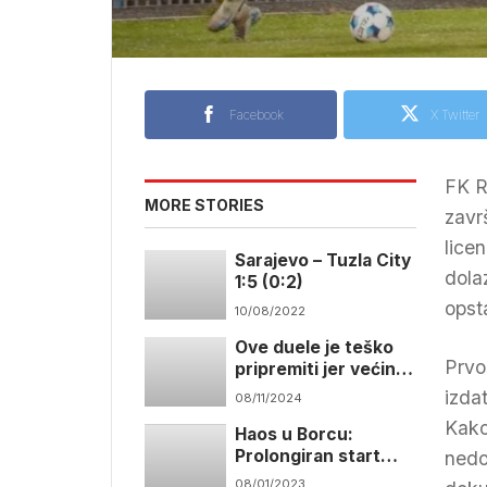
Facebook
X Twitter
FK R
MORE STORIES
zavr
lice
Sarajevo – Tuzla City
dola
1:5 (0:2)
opsta
10/08/2022
Ove duele je teško
Prvo
pripremiti jer većina
navijača i medija već
izda
08/11/2024
je upisala bodove
Kako
Haos u Borcu:
Prolongiran start
nedo
priprema
08/01/2023