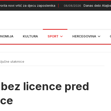
 novi vrtić za djecu zaposlenika
Danas debi Alajbegović
08/08/2026
ONOMIJA
KULTURA
SPORT
HERCEGOVINA
ključne utakmice
 bez licence pred
ice