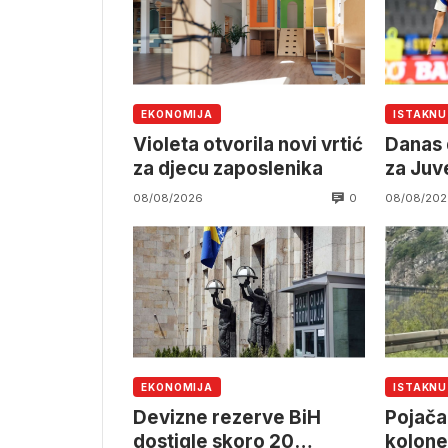
EKONOMIJA
ISTAKN
Violeta otvorila novi vrtić
Danas 
za djecu zaposlenika
za Juv
0
08/08/2026
08/08/202
EKONOMIJA
ISTAKN
Devizne rezerve BiH
Pojača
dostigle skoro 20
kolone