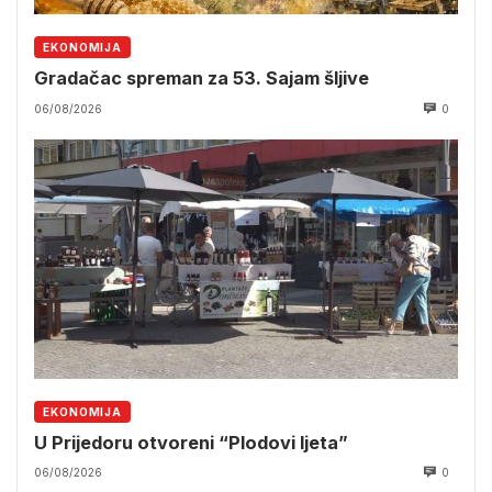
EKONOMIJA
Gradačac spreman za 53. Sajam šljive
06/08/2026
0
EKONOMIJA
U Prijedoru otvoreni “Plodovi ljeta”
06/08/2026
0