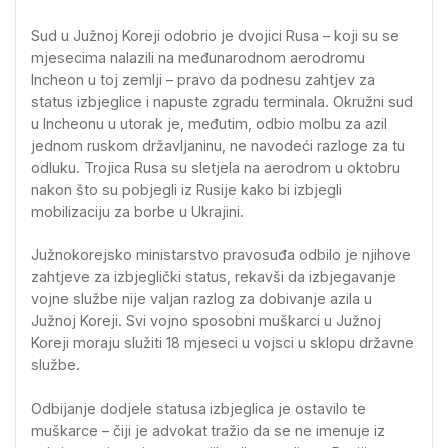
Sud u Južnoj Koreji odobrio je dvojici Rusa – koji su se
mjesecima nalazili na međunarodnom aerodromu
Incheon u toj zemlji – pravo da podnesu zahtjev za
status izbjeglice i napuste zgradu terminala. Okružni sud
u Incheonu u utorak je, međutim, odbio molbu za azil
jednom ruskom državljaninu, ne navodeći razloge za tu
odluku. Trojica Rusa su sletjela na aerodrom u oktobru
nakon što su pobjegli iz Rusije kako bi izbjegli
mobilizaciju za borbe u Ukrajini.
Južnokorejsko ministarstvo pravosuđa odbilo je njihove
zahtjeve za izbjeglički status, rekavši da izbjegavanje
vojne službe nije valjan razlog za dobivanje azila u
Južnoj Koreji. Svi vojno sposobni muškarci u Južnoj
Koreji moraju služiti 18 mjeseci u vojsci u sklopu državne
službe.
Odbijanje dodjele statusa izbjeglica je ostavilo te
muškarce – čiji je advokat tražio da se ne imenuje iz