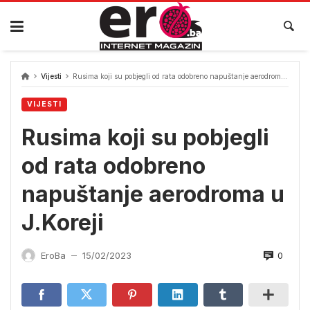
Skip
to
content
Vijesti
Rusima koji su pobjegli od rata odobreno napuštanje aerodroma u J.Koreji
VIJESTI
Rusima koji su pobjegli
od rata odobreno
napuštanje aerodroma u
J.Koreji
0
EroBa
15/02/2023
—