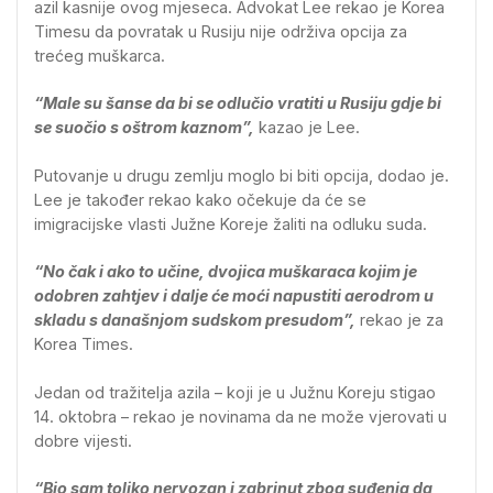
azil kasnije ovog mjeseca. Advokat Lee rekao je Korea
Timesu da povratak u Rusiju nije održiva opcija za
trećeg muškarca.
“Male su šanse da bi se odlučio vratiti u Rusiju gdje bi
se suočio s oštrom kaznom”,
kazao je Lee.
Putovanje u drugu zemlju moglo bi biti opcija, dodao je.
Lee je također rekao kako očekuje da će se
imigracijske vlasti Južne Koreje žaliti na odluku suda.
“No čak i ako to učine, dvojica muškaraca kojim je
odobren zahtjev i dalje će moći napustiti aerodrom u
skladu s današnjom sudskom presudom”,
rekao je za
Korea Times.
Jedan od tražitelja azila – koji je u Južnu Koreju stigao
14. oktobra – rekao je novinama da ne može vjerovati u
dobre vijesti.
“Bio sam toliko nervozan i zabrinut zbog suđenja da