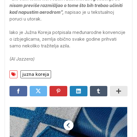
nisam previše razmišljao o tome što bih trebao učiniti
kad napustim aerodrom”,
napisao je u tekstualnoj
poruci u utorak.
Iako je Južna Koreja potpisala međunarodne konvencije
o izbjeglicama, zemlja obično svake godine prihvati
samo nekoliko tražitelja azila.
(Al Jazzera)
juzna koreja