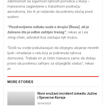
zabrinutosti za sigurnost njihovih porodica u Rusiji –
mjesecima zaglavljene u tranzitnom području
aerodroma, što ih je natjeralo da pokrenu slučaj pred
sudom.
“Pozdravljamo odluku suda o dvojici [Rusa], ali je
žalosno što je odbio zahtjev trećeg”,
rekao je Lee
Jong-chan, advokat koji zastupa njih trojicu.
“Došli su ovdje pokušavajući da izbjegnu ubijanje nevinih
ljudi i stradanje u ratu koji je pokrenula njihova
domovina. Trebalo im je četiri mjeseca samo da dobiju
pravo da podnesu zahtjev za izbjeglički status”, rekao
je.
MORE STORIES
Novi oružani incident između Južne
i Sjeverne Koreje
16/04/2023