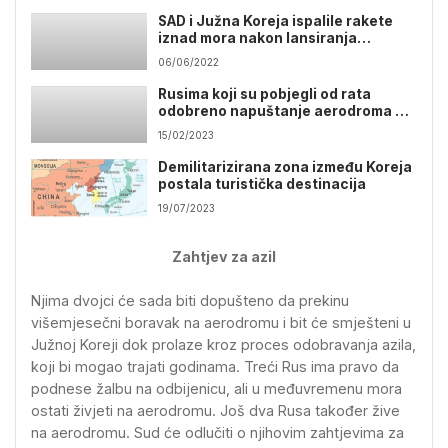
SAD i Južna Koreja ispalile rakete
iznad mora nakon lansiranja
projektila Sjeverne Koreje
06/06/2022
Rusima koji su pobjegli od rata
odobreno napuštanje aerodroma u
J.Koreji
15/02/2023
Demilitarizirana zona između Koreja
postala turistička destinacija
19/07/2023
Zahtjev za azil
Njima dvojci će sada biti dopušteno da prekinu
višemjesečni boravak na aerodromu i bit će smješteni u
Južnoj Koreji dok prolaze kroz proces odobravanja azila,
koji bi mogao trajati godinama. Treći Rus ima pravo da
podnese žalbu na odbijenicu, ali u međuvremenu mora
ostati živjeti na aerodromu. Još dva Rusa također žive
na aerodromu. Sud će odlučiti o njihovim zahtjevima za