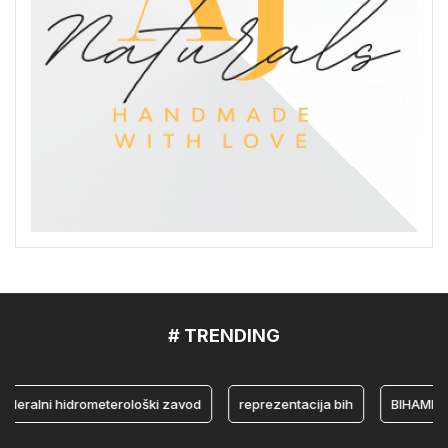
# TRENDING
lni hidrometerološki zavod
reprezentacija bih
BIHAMK