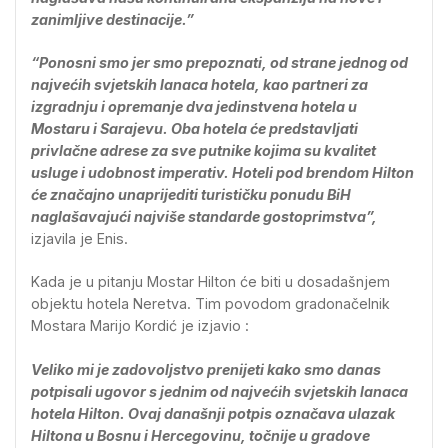
zanimljive destinacije.”
“Ponosni smo jer smo prepoznati, od strane jednog od
najvećih svjetskih lanaca hotela, kao partneri za
izgradnju i opremanje dva jedinstvena hotela u
Mostaru i Sarajevu. Oba hotela će predstavljati
privlačne adrese za sve putnike kojima su kvalitet
usluge i udobnost imperativ. Hoteli pod brendom Hilton
će značajno unaprijediti turističku ponudu BiH
naglašavajući najviše standarde gostoprimstva”,
izjavila je Enis.
Kada je u pitanju Mostar Hilton će biti u dosadašnjem
objektu hotela Neretva. Tim povodom gradonačelnik
Mostara Marijo Kordić je izjavio :
Veliko mi je zadovoljstvo prenijeti kako smo danas
potpisali ugovor s jednim od najvećih svjetskih lanaca
hotela Hilton. Ovaj današnji potpis označava ulazak
Hiltona u Bosnu i Hercegovinu, točnije u gradove