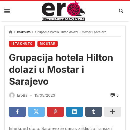
Skip
to
content
Istaknuto
Grupacija hotela Hilton dolazi u Mostar i Sarajevo
ISTAKNUTO
MOSTAR
Grupacija hotela Hilton
dolazi u Mostar i
Sarajevo
0
EroBa
15/05/2023
—
Interšped d.o.o. Sarajevo je danas zaključio franšizni