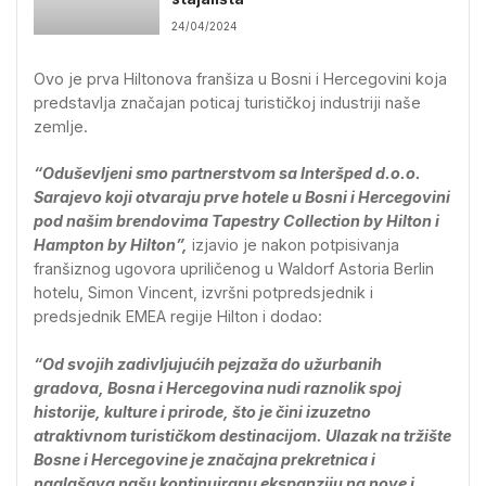
24/04/2024
Ovo je prva Hiltonova franšiza u Bosni i Hercegovini koja
predstavlja značajan poticaj turističkoj industriji naše
zemlje.
“Oduševljeni smo partnerstvom sa Interšped d.o.o.
Sarajevo koji otvaraju prve hotele u Bosni i Hercegovini
pod našim brendovima Tapestry Collection by Hilton i
Hampton by Hilton”,
izjavio je nakon potpisivanja
franšiznog ugovora upriličenog u Waldorf Astoria Berlin
hotelu, Simon Vincent, izvršni potpredsjednik i
predsjednik EMEA regije Hilton i dodao:
“Od svojih zadivljujućih pejzaža do užurbanih
gradova, Bosna i Hercegovina nudi raznolik spoj
historije, kulture i prirode, što je čini izuzetno
atraktivnom turističkom destinacijom. Ulazak na tržište
Bosne i Hercegovine je značajna prekretnica i
naglašava našu kontinuiranu ekspanziju na nove i