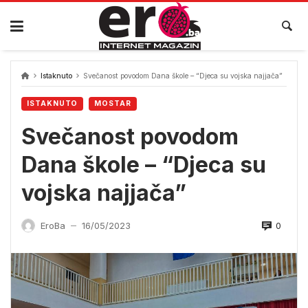
Skip
to
content
Istaknuto
Svečanost povodom Dana škole – “Djeca su vojska najjača”
ISTAKNUTO
MOSTAR
Svečanost povodom
Dana škole – “Djeca su
vojska najjača”
0
EroBa
16/05/2023
—