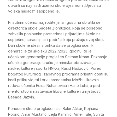
otvorili su najmlađi učenici škole pjesmom „Djeca su
vojska najjača“, saopćeno je.
Prisutnim učenicima, roditeljima i gostima obratila se
direktorica škole Sadeta Zlomužica, koja se posebno
zahvalila poslovnim partnerima i prijateljima škole na
uspješnoj saradnji, ali i podršci koju pružaju ovoj školi.
Dan škole je idealna prilika da se proglasi učenik
generacije za školsku 2022./2023. godinu, te je
učenikom generacije proglašen Selman Krhan. Priznanje
učeniku generacije uručio je ministar obrazovanja,
nauke, kulture i sporta HNK-a, Rašid Hadžović. Pored
bogatog kulturnog i zabavnog programa prisutni gosti su
imali priliku vidjeti i prvu samostalnu izložbu likovnih
radova učenika Edisa Nuhanovića i Hane Lulić, a pod
mentorstvom nastavnice likovne kulture i umjetnosti
Besade Jazvin.
Ponosom škole proglašeni su: Bakir Ačkar, Rejhana
Pobrić, Amar Mustafić, Lejla Kaminić, Amel Tule, Sunita