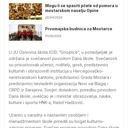
Mogu li se spasiti pčele od pomora u
mostarskom naselju Opine
26/04/2024
Prvomajska budnica za Mostarce
01/05/2023
U JU Osnovna škola (OŠ) “Gnojnice”, u ponedjeljak je
održana je svečanost povodom Dana škole. Svečanosti
su prisustvovali učenici, roditelji, gosti, predstavnici
kulturnih i obrazovnih institucija u Hercegovačko-
neretvanskom kantonu, predstavnici Grada Mostara i
predstavnici nevladinih organizacija Novi val Blagaj i
CRPD iz Sarajeva. Svojim dolaskom, priredbu povodom
Dana škole, uveličao je i ministar obrazovanja, nauke,
kulture i sporta HNK-a, Rašid Hadžović.
Učenici u saradnji s nastavnim osobljem i
menadžmentom škole priredili su bogat kulturno-
zabavni program. Svečani program povodom Dana škole