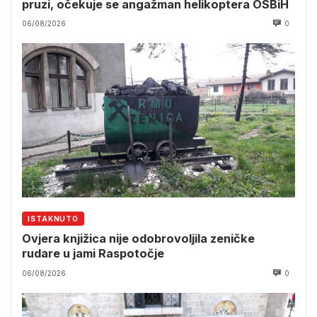
pruzi, očekuje se angažman helikoptera OSBiH
06/08/2026
0
ISTAKNUTO
Ovjera knjižica nije odobrovoljila zeničke
rudare u jami Raspotočje
06/08/2026
0