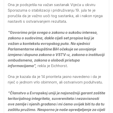
Ona je podsjetila na važan sastanak Vijeća u okviru
Sporazuma o stabilizaciji i pridruživanju 19. jula te je
poručila da je važno uoči tog sastanka, ali i nakon njega
nastaviti s ostvarivanjem rezultata.
“Govorimo prije svega o zakonu o sukobu interesa,
zakonu o sudovima, dakle cijeli set propisa koji je
važan u kontekstu evropskog puta. Na sjednici
Parlamentarne skupštine BiH očekuje se usvajanje
izmjena i dopuna zakona o VSTV-u, zakona o instituciji
ombudsmena, zakona o slobodi pristupa
informacijama”,
rekla je Eichhorst.
Ona je kazala da je 14 prioriteta jasno navedeno i da je
riječ o jednom vrlo obimnom, ali ostvarivom poduhvatu.
“Članstvo u Evropskoj uniji je najsnažniji garant zaštite
teritorijalnog integriteta, suvereniteta i nezavisnosti
ove zemlje i njenih građana i mi ćemo uvijek biti tu da tu
zaštitu pružimo. Nesporno je naše opredjeljenje za cijeli