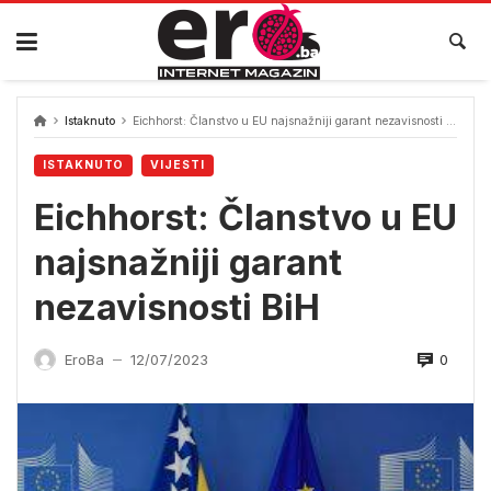
Skip
to
content
Istaknuto
Eichhorst: Članstvo u EU najsnažniji garant nezavisnosti BiH
ISTAKNUTO
VIJESTI
Eichhorst: Članstvo u EU
najsnažniji garant
nezavisnosti BiH
0
EroBa
12/07/2023
—