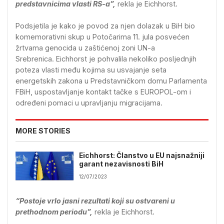
predstavnicima vlasti RS-a”,
rekla je Eichhorst.
Podsjetila je kako je povod za njen dolazak u BiH bio
komemorativni skup u Potočarima 11. jula posvećen
žrtvama genocida u zaštićenoj zoni UN-a
Srebrenica. Eichhorst je pohvalila nekoliko posljednjih
poteza vlasti među kojima su usvajanje seta
energetskih zakona u Predstavničkom domu Parlamenta
FBiH, uspostavljanje kontakt tačke s EUROPOL-om i
određeni pomaci u upravljanju migracijama.
MORE STORIES
Eichhorst: Članstvo u EU najsnažniji
garant nezavisnosti BiH
12/07/2023
“Postoje vrlo jasni rezultati koji su ostvareni u
prethodnom periodu”,
rekla je Eichhorst.