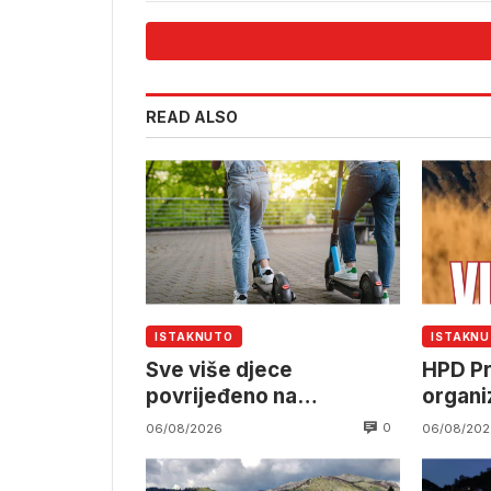
READ ALSO
ISTAKNUTO
ISTAKN
Sve više djece
HPD Pr
povrijeđeno na
organi
električnim romobilima
izlet n
0
06/08/2026
06/08/202