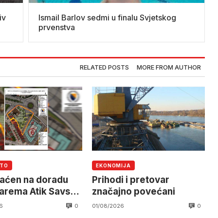
iv
Ismail Barlov sedmi u finalu Svjetskog
prvenstva
RELATED POSTS
MORE FROM AUTHOR
UTO
EKONOMIJA
raćen na doradu
Prihodi i pretovar
arema Atik Savske
značajno povećani
e
0
0
6
01/08/2026