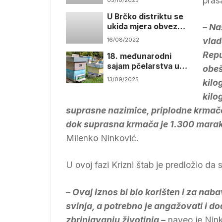
pras
pokrenu bizni
U Brčko distriktu se
ukida mjera obvezne
– Na
izolacije osobama
vlad
16/08/2022
pozitivnim na
Repu
18. međunarodni
koronavirus
sajam pčelarstva u
obeš
Brčkom
13/09/2025
kilo
kilo
suprasne nazimice, priplodne krmače
dok suprasna krmača je 1.300 maraka
Milenko Ninković.
U ovoj fazi Krizni štab je predložio da 
– Ovaj iznos bi bio korišten i za nab
svinja, a potrebno je angažovati i dod
zbrinjavanju životinja –
naveo je Nin