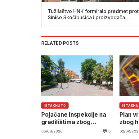
Tužilaštvo HNK formiralo predmet prot
Siniše Skočibušića i proizvođača
flaširanih voda
RELATED POSTS
ISTAKNUTO
ISTAKN
Pojačane inspekcije na
Plan v
gradilištima zbog
zbog h
ekstremnih vrućina
džamij
0
05/08/2026
02/08/202