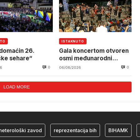
UTO
ISTAKNUTO
 domaćin 26.
Gala koncertom otvoren
čke sehare“
osmi međunarodni
festival
0
0
6
06/08/2026
LOAD MORE
rološki zavod
reprezentacija bih
BIHAMK
bosn