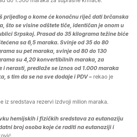
ad do 1.300 maraka za suprasne krmače.
š prijedlog o kome će konačnu riječ dati brčanska
a, što se visine odštete tiče, identičan je onom u
blici Srpskoj. Prasad do 35 kilograma težine biće
tećena sa 6,5 maraka. Svinje od 35 do 80
grama su pet maraka, svinje od 80 do 130
grama su 4,20 konvertibilnih maraka, za
 i nerasti, predlaže se iznos od 1.000 maraka
, s tim da se na sve dodaje i PDV –
rekao je
se iz sredstava rezervi izdvoji milion maraka.
avku hemijskih i fizičkih sredstava za eutanaziju
atni broj osoba koje će raditi na eutanaziji i
ković.