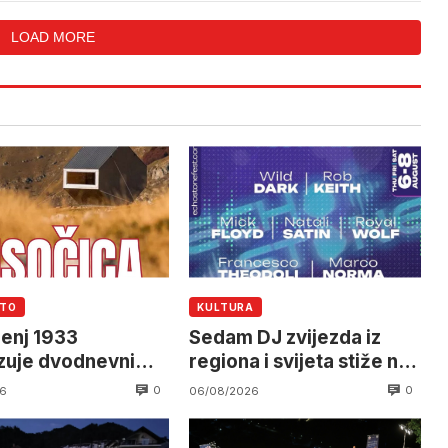
LOAD MORE
UTO
KULTURA
enj 1933
Sedam DJ zvijezda iz
zuje dvodnevni
regiona i svijeta stiže na
a Visočicu
EchoStone Festival u
0
0
6
06/08/2026
Trebinju