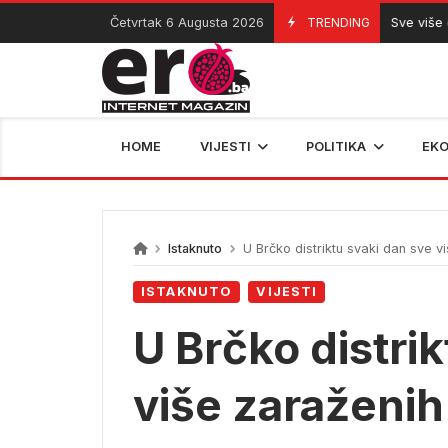
Skip
Četvrtak 6 Augusta 2026
TRENDING
Sve više djece 
06/08/2026
to
content
HOME
VIJESTI
POLITIKA
EK
Istaknuto
U Brčko distriktu svaki dan sve vi
ISTAKNUTO
VIJESTI
U Brčko distri
više zaraženih 