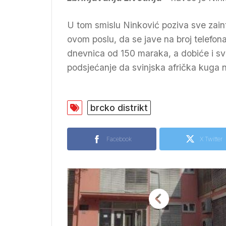
U tom smislu Ninković poziva sve zain
ovom poslu, da se jave na broj telefon
dnevnica od 150 maraka, a dobiće i sv
podsjećanje da svinjska afrička kuga n
brcko distrikt
Facebook
X Twitter