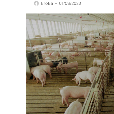
EroBa
01/08/2023
—