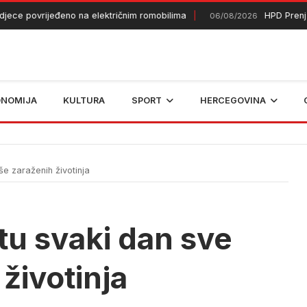
povrijeđeno na električnim romobilima
HPD Prenj 1933 
06/08/2026
ONOMIJA
KULTURA
SPORT
HERCEGOVINA
še zaraženih životinja
ktu svaki dan sve
životinja