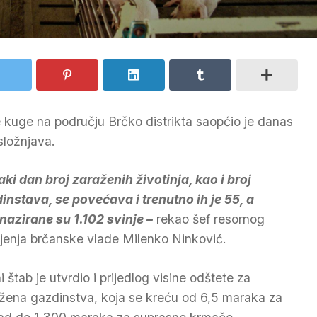
ke kuge na području Brčko distrikta saopćio je danas
složnjava.
aki dan broj zaraženih životinja, kao i broj
instava, se povećava i trenutno ih je 55, a
nazirane su 1.102 svinje –
rekao šef resornog
ljenja brčanske vlade Milenko Ninković.
i štab je utvrdio i prijedlog visine odštete za
žena gazdinstva, koja se kreću od 6,5 maraka za