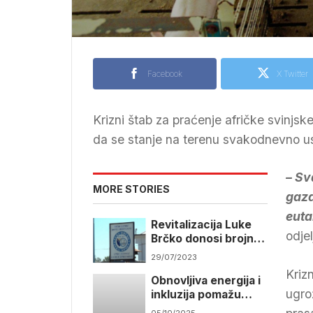
Facebook
X Twitter
Krizni štab za praćenje afričke svinjs
da se stanje na terenu svakodnevno u
– Sv
MORE STORIES
gazd
euta
Revitalizacija Luke
odje
Brčko donosi brojne
benefite za bh.
29/07/2023
privredu
Krizn
Obnovljiva energija i
ugro
inkluzija pomažu
žrtvama mina da
05/10/2025