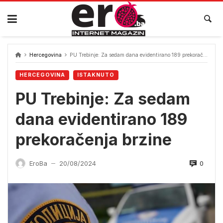
Skip
to
content
Hercegovina
PU Trebinje: Za sedam dana evidentirano 189 prekoračenja brzine
HERCEGOVINA
ISTAKNUTO
PU Trebinje: Za sedam
dana evidentirano 189
prekoračenja brzine
0
EroBa
20/08/2024
—