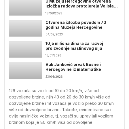
U Muzeju Hercegovine otvorena
izložba radova protojereja Vojislava
Bilbije
18/08/2023
Otvorena izložba povodom 70
godina Muzeja Hercegovine
04/02/2023
10,5 miliona dinara za razvoj
proizvodnje maslinovog ulja
15/01/2026
Vuk Janković prvak Bosne i
Hercegovine iz matematike
23/04/2026
126 vozača su vozili od 10 do 20 km/h, više od
dozvoljene brzine, njih 43 od 20 do 30 km/h više od
dozvoljene brzine i 18 vozača je vozilo preko 30 km/h
više od dozvoljene brzine. Takođe, evidentirane su i
dvije nasilničke vožnje, tj. vozači su upravljali vozilom
brzinom koja je 80 km/h viša od dovoljene.