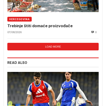
HERCEGOVINA
Trebinje štiti domaće proizvođače
07/08/2026
0
LOAD MORE
READ ALSO