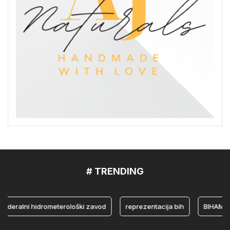
# TRENDING
ralni hidrometerološki zavod
reprezentacija bih
BIHAMK