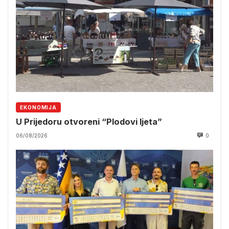
EKONOMIJA
U Prijedoru otvoreni “Plodovi ljeta”
06/08/2026
0