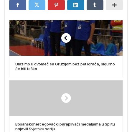
Ulazimo u dvomeč sa Gruzijom bez pet igrača, sigurno
će biti teško
Bosanskohercegovački paraplivači medaljama u Splitu
najavili Svjetsku seriju