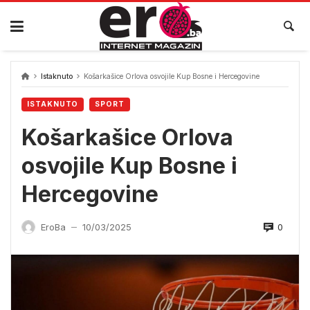
Skip
to
content
Istaknuto
Košarkašice Orlova osvojile Kup Bosne i Hercegovine
ISTAKNUTO
SPORT
Košarkašice Orlova
osvojile Kup Bosne i
Hercegovine
0
EroBa
10/03/2025
—