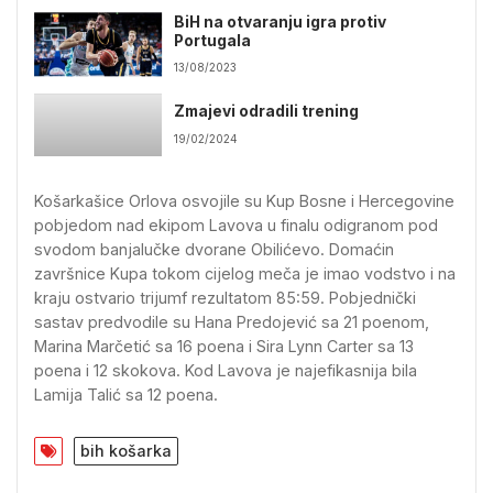
BiH na otvaranju igra protiv
Portugala
13/08/2023
Zmajevi odradili trening
19/02/2024
Košarkašice Orlova osvojile su Kup Bosne i Hercegovine
pobjedom nad ekipom Lavova u finalu odigranom pod
svodom banjalučke dvorane Obilićevo. Domaćin
završnice Kupa tokom cijelog meča je imao vodstvo i na
kraju ostvario trijumf rezultatom 85:59. Pobjednički
sastav predvodile su Hana Predojević sa 21 poenom,
Marina Marčetić sa 16 poena i Sira Lynn Carter sa 13
poena i 12 skokova. Kod Lavova je najefikasnija bila
Lamija Talić sa 12 poena.
bih košarka