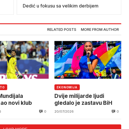
Dedić u fokusu sa velikim derbijem
RELATED POSTS
MORE FROM AUTHOR
UTO
EKONOMIJA
Mundijala
Dvije milijarde ljudi
ao novi klub
gledalo je zastavu BiH
0
0
6
20/07/2026