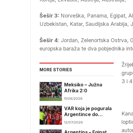
Šešir 3:
Norveška, Panama, Egipat, Alž
Uzbekistan, Katar, Saudijska Arabija, 
Šešir 4
: Jordan, Zelenortska Ostrva, G
europska baraža te dva pobjednika int
Žrij
MORE STORIES
grupe
3 i 
Meksiko – Južna
Afrika 2:0
11/06/2026
VAR koja je pogurala
Kana
Argentince do
polufinala
lopt
12/07/2026
auto
Argentina – Egipat