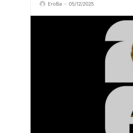
EroBa
05/12/2025
—