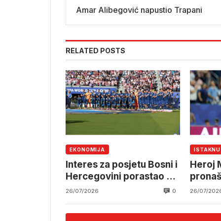
Amar Alibegović napustio Trapani
RELATED POSTS
EKONOMIJA
ISTAKN
Interes za posjetu Bosni i
Heroj 
Hercegovini porastao za
pronaš
čak 5.800 posto
0
26/07/2026
26/07/202