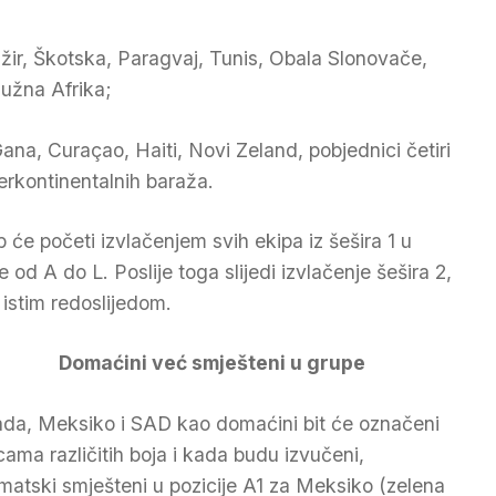
ir, Škotska, Paragvaj, Tunis, Obala Slonovače,
Južna Afrika;
ana, Curaçao, Haiti, Novi Zeland, pobjednici četiri
erkontinentalnih baraža.
eb će početi izvlačenjem svih ekipa iz šešira 1 u
 od A do L. Poslije toga slijedi izvlačenje šešira 2,
4 istim redoslijedom.
Domaćini već smješteni u grupe
da, Meksiko i SAD kao domaćini bit će označeni
icama različitih boja i kada budu izvučeni,
matski smješteni u pozicije A1 za Meksiko (zelena