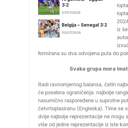
3:2
lopt
lopt
07/07/2026
2024
Belgija – Senegal 3:2
iz še
02/07/2026
auto
izvu
formirana su dva odvojena puta do pol
Svaka grupa mora imati
Radi ravnomjernog balansa, četiri najbo
će posebna ograničenja: najbolje rangir
nasumično raspoređene u suprotne putan
četvrtoplasiranu (Engleska). Time se 
dvije najbolje reprezentacije ne mogu s
više od jedne reprezentacije iz iste ko