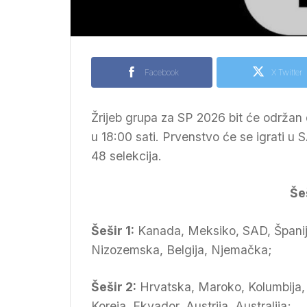
Facebook
X Twitter
Žrijeb grupa za SP 2026 bit će održa
u 18:00 sati. Prvenstvo će se igrati u 
48 selekcija.
Šeš
Šešir 1:
Kanada, Meksiko, SAD, Španija,
Nizozemska, Belgija, Njemačka;
Šešir 2:
Hrvatska, Maroko, Kolumbija, 
Koreja, Ekvador, Austrija, Australija;