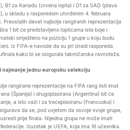
a), B1 za Kanadu (crvena lopta) i D1 za SAD (plava
a), u skladu s rasporedom utvrđenim 4. februara
. Preostalih devet najbolje rangiranih reprezentacija
šira 1 bit će predstavljeno lopticama iste boje i
matski smješteno na poziciju 1 grupe u koju budu
čeni. Iz FIFA-e navode da su pri izradi rasporeda
ufinala kako bi se osigurala takmičarska ravnoteža.
 najmanje jednu europsku selekciju
lje rangirane reprezentacije na FIFA rang listi imat
ana (Španija) i drugoplasirana (Argentina) bit će
je, a isto važi i za trećeplasiranu (Francuska) i
osigurava da se, pod uvjetom da osvoje svoje grupe,
usresti prije finala. Nijedna grupa ne može imati
nfederacije. Izuzetak je UEFA, koja ima 16 učesnika.