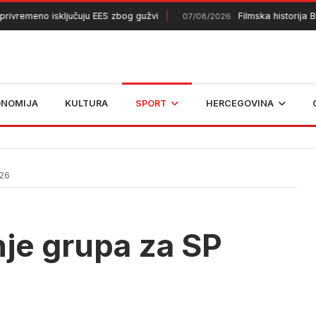
meno isključuju EES zbog gužvi
Filmska historija BiH kr
07/08/2026
ONOMIJA
KULTURA
SPORT
HERCEGOVINA
026
je grupa za SP