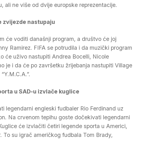
 ali ne više od dvije europske reprezentacije.
 zvijezde nastupaju
 će voditi današnji program, a društvo će joj
anny Ramirez. FIFA se potrudila i da muzički program
 će uživo nastupiti Andrea Bocelli, Nicole
o je i da će po završetku žrijebanja nastupiti Village
t “Y.M.C.A.”.
porta u SAD-u izvlače kuglice
ti legendarni engleski fudbaler Rio Ferdinand uz
on. Na crvenom tepihu goste dočekivati legendarni
glice će izvlačiti četiri legende sporta u Americi,
ler. To su igrač američkog fudbala Tom Brady,