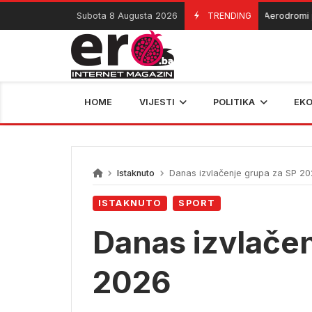
Skip
Subota 8 Augusta 2026
TRENDING
Aerodromi privre
07/08/2026
to
content
HOME
VIJESTI
POLITIKA
EK
Istaknuto
Danas izvlačenje grupa za SP 2
ISTAKNUTO
SPORT
Danas izvlačen
2026