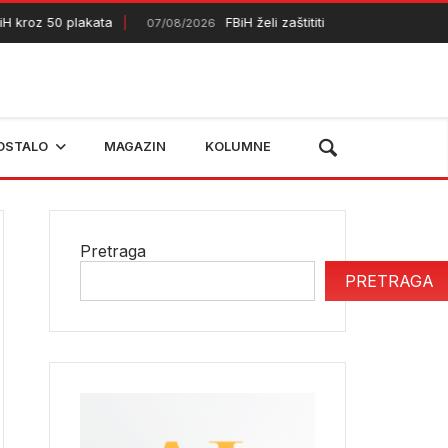
oz 50 plakata
FBiH želi zaštititi dodatnih 50.000 hektara
07/08/2026
OSTALO
MAGAZIN
KOLUMNE
Pretraga
PRETRAGA