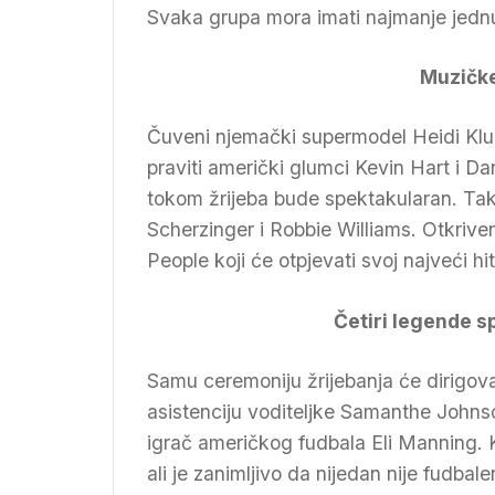
Svaka grupa mora imati najmanje jednu,
Muzičke
Čuveni njemački supermodel Heidi Klum
praviti američki glumci Kevin Hart i D
tokom žrijeba bude spektakularan. Tako
Scherzinger i Robbie Williams. Otkriven
People koji će otpjevati svoj najveći hi
Četiri legende s
Samu ceremoniju žrijebanja će dirigova
asistenciju voditeljke Samanthe Johns
igrač američkog fudbala Eli Manning. Ku
ali je zanimljivo da nijedan nije fudba