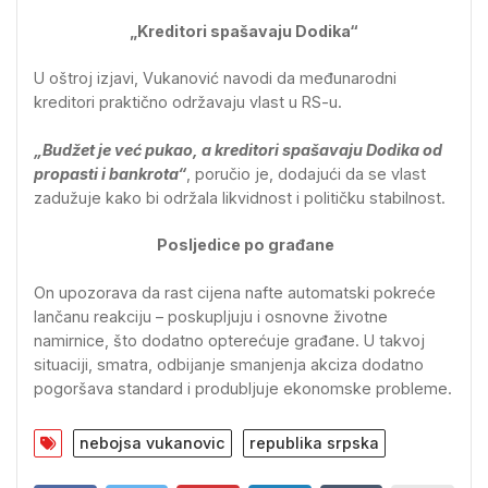
„Kreditori spašavaju Dodika“
U oštroj izjavi, Vukanović navodi da međunarodni
kreditori praktično održavaju vlast u RS-u.
„Budžet je već pukao, a kreditori spašavaju Dodika od
propasti i bankrota“
, poručio je, dodajući da se vlast
zadužuje kako bi održala likvidnost i političku stabilnost.
Posljedice po građane
On upozorava da rast cijena nafte automatski pokreće
lančanu reakciju – poskupljuju i osnovne životne
namirnice, što dodatno opterećuje građane. U takvoj
situaciji, smatra, odbijanje smanjenja akciza dodatno
pogoršava standard i produbljuje ekonomske probleme.
nebojsa vukanovic
republika srpska