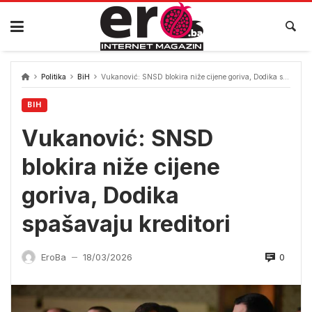
Skip
to
content
Politika
BiH
Vukanović: SNSD blokira niže cijene goriva, Dodika spašavaju kreditori
BIH
Vukanović: SNSD
blokira niže cijene
goriva, Dodika
spašavaju kreditori
0
EroBa
18/03/2026
—