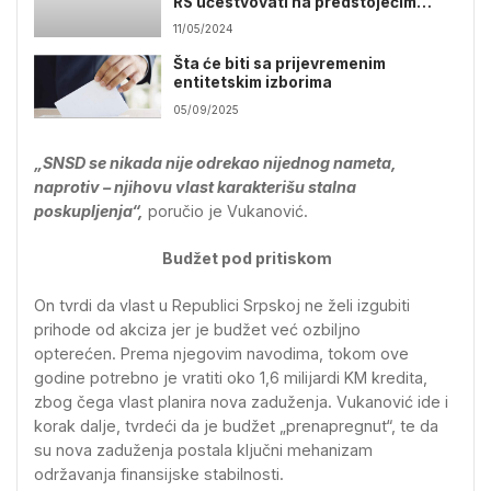
RS učestvovati na predstojećim
izborima?
11/05/2024
Šta će biti sa prijevremenim
entitetskim izborima
05/09/2025
„SNSD se nikada nije odrekao nijednog nameta,
naprotiv – njihovu vlast karakterišu stalna
poskupljenja“,
poručio je Vukanović.
Budžet pod pritiskom
On tvrdi da vlast u Republici Srpskoj ne želi izgubiti
prihode od akciza jer je budžet već ozbiljno
opterećen. Prema njegovim navodima, tokom ove
godine potrebno je vratiti oko 1,6 milijardi KM kredita,
zbog čega vlast planira nova zaduženja. Vukanović ide i
korak dalje, tvrdeći da je budžet „prenapregnut“, te da
su nova zaduženja postala ključni mehanizam
održavanja finansijske stabilnosti.