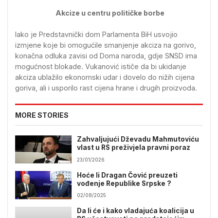
Akcize u centru političke borbe
Iako je Predstavnički dom Parlamenta BiH usvojio
izmjene koje bi omogućile smanjenje akciza na gorivo,
konačna odluka zavisi od Doma naroda, gdje SNSD ima
mogućnost blokade. Vukanović ističe da bi ukidanje
akciza ublažilo ekonomski udar i dovelo do nižih cijena
goriva, ali i usporilo rast cijena hrane i drugih proizvoda.
MORE STORIES
Zahvaljujući Dževadu Mahmutoviću
vlast u RS preživjela pravni poraz
23/01/2026
Hoće li Dragan Čović preuzeti
vođenje Republike Srpske ?
02/08/2025
Da li će i kako vladajuća koalicija u