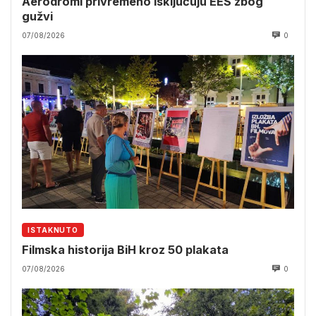
Aerodromi privremeno isključuju EES zbog
gužvi
07/08/2026
0
ISTAKNUTO
Filmska historija BiH kroz 50 plakata
07/08/2026
0