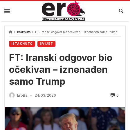
Skip
to
content
Istaknuto
FT: Iranski odgovor bio očekivan – iznenađen samo Trump
ISTAKNUTO
SVIJET
FT: Iranski odgovor bio
očekivan – iznenađen
samo Trump
0
EroBa
24/03/2026
—