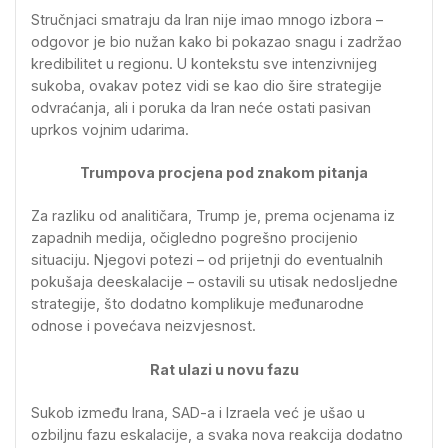
Stručnjaci smatraju da Iran nije imao mnogo izbora –
odgovor je bio nužan kako bi pokazao snagu i zadržao
kredibilitet u regionu. U kontekstu sve intenzivnijeg
sukoba, ovakav potez vidi se kao dio šire strategije
odvraćanja, ali i poruka da Iran neće ostati pasivan
uprkos vojnim udarima.
Trumpova procjena pod znakom pitanja
Za razliku od analitičara, Trump je, prema ocjenama iz
zapadnih medija, očigledno pogrešno procijenio
situaciju. Njegovi potezi – od prijetnji do eventualnih
pokušaja deeskalacije – ostavili su utisak nedosljedne
strategije, što dodatno komplikuje međunarodne
odnose i povećava neizvjesnost.
Rat ulazi u novu fazu
Sukob između Irana, SAD-a i Izraela već je ušao u
ozbiljnu fazu eskalacije, a svaka nova reakcija dodatno