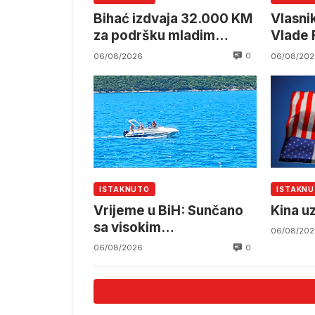
Bihać izdvaja 32.000 KM
Vlasni
za podršku mladim
Vlade 
poduzetnicima
Željez
0
06/08/2026
06/08/202
ISTAKNUTO
ISTAKN
Vrijeme u BiH: Sunčano
Kina u
sa visokim
06/08/202
temperaturama
0
06/08/2026