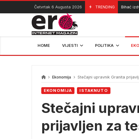
Skip
Četvrtak 6 Augusta 2026
TRENDING
Bihać izdvaja 
06/08/2026
to
content
HOME
VIJESTI
POLITIKA
EK
Ekonomija
Stečajni upravnik Granita prijavl
EKONOMIJA
ISTAKNUTO
Stečajni uprav
prijavljen za t