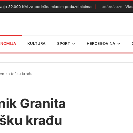
32.000 KM za podršku mladim poduzetnicima
Vlasnik od
06/08/2026
ONOMIJA
KULTURA
SPORT
HERCEGOVINA
jen za tešku krađu
nik Granita
ešku krađu