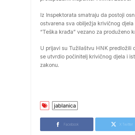
Iz Inspektorata smatraju da postoji 
ostvarena sva obilježja krivičnog djela 
“Teška krađa” vezano za produženo kri
U prijavi su Tužilaštvu HNK predložil
se utvrdio počinitelj krivičnog djela i i
zakonu.
jablanica
Facebook
X Twitter