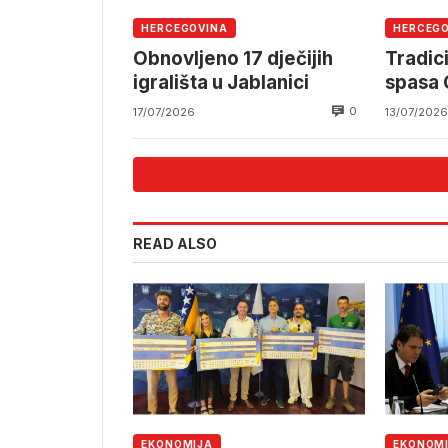
HERCEGOVINA
HERCEG
Obnovljeno 17 dječijih
Tradic
igrališta u Jablanici
spasa
okupit
0
17/07/2026
13/07/2026
putu p
Mostar
READ ALSO
EKONOMIJA
EKONOM