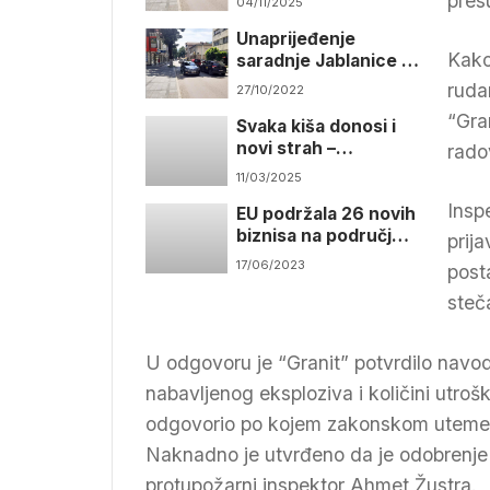
pres
04/11/2025
Unaprijeđenje
Kako
saradnje Jablanice i
Inđije
ruda
27/10/2022
“Gra
Svaka kiša donosi i
novi strah –
rado
evakuacija nije
11/03/2025
rješenje
Insp
EU podržala 26 novih
biznisa na području
prij
Konjica, Mostara i
17/06/2023
post
Prozor-Rame
steč
U odgovoru je “Granit” potvrdilo navod
nabavljenog eksploziva i količini utrošk
odgovorio po kojem zakonskom utemelj
Naknadno je utvrđeno da je odobrenje
protupožarni inspektor Ahmet Žustra.