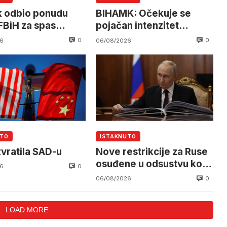
k odbio ponudu
BIHAMK: Očekuje se
FBiH za spas
pojačan intenzitet
are Zenica
saobraćaja
0
0
6
06/08/2026
UTO
ISTAKNUTO
zvratila SAD-u
Nove restrikcije za Ruse
osuđene u odsustvu koji
0
6
žive u inostranstvu
0
06/08/2026
LOAD MORE