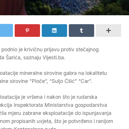
podnio je krivičnu prijavu protiv stečajnog
a Šarića, saznaju Vijesti.ba.
loatacije mineralne sirovine gabra na lokalitetu
ne sirovine “Ploče”, “Suljo Ćilić” “Car”.
loatacija je vršena i nakon što je rudarska
ekcija Inspektorata Ministarstva gospodarstva
žila mjeru zabrane eksploatacije do ispunjavanja
nom propisanih uvjeta, što je potvrđeno i ranijom