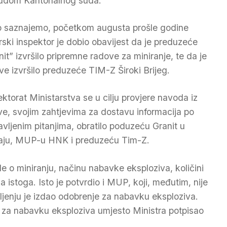
udom Kantonalnog suda.
 saznajemo, početkom augusta prošle godine
rski inspektor je dobio obavijest da je preduzeće
nit” izvršilo pripremne radove za miniranje, te da je
ve izvršilo preduzeće TIM-Z Široki Brijeg.
ektorat Ministarstva se u cilju provjere navoda iz
ave, svojim zahtjevima za dostavu informacija po
avljenim pitanjima, obratilo poduzeću Granit u
aju, MUP-u HNK i preduzeću Tim-Z.
e o miniranju, načinu nabavke eksploziva, količini
a istoga. Isto je potvrdio i MUP, koji, međutim, nije
enju je izdao odobrenje za nabavku eksploziva.
 za nabavku eksploziva umjesto Ministra potpisao