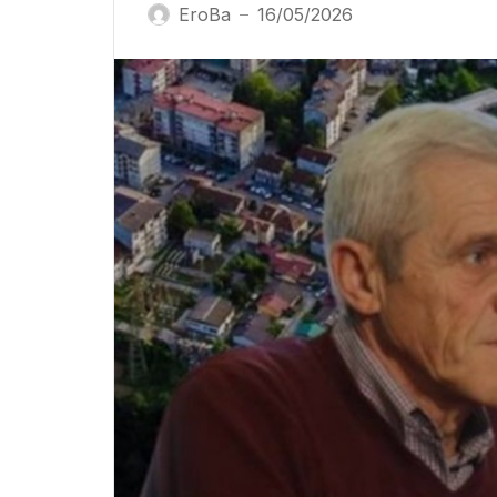
EroBa
16/05/2026
—