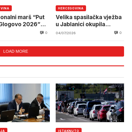
OVINA
HERCEGOVINA
ionalni marš “Put
Velika spasilačka vježba
 Glogovo 2026”
u Jablanici okupila
 će učesnike na
službe iz cijele BiH
0
0
04/07/2026
reko Prenja od
a do Jablanice
LOAD MORE
IJA
ISTAKNUTO