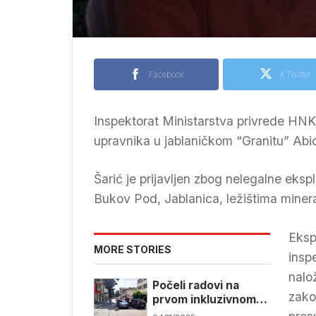
Facebook
X Twitter
Inspektorat Ministarstva privrede HNK 
upravnika u jablaničkom “Granitu” Abid
Šarić je prijavljen zbog nelegalne eksp
Bukov Pod, Jablanica, ležištima mineral
Eksp
MORE STORIES
insp
nalo
Počeli radovi na
zako
prvom inkluzivnom
centru u Jablanici