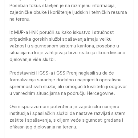
Poseban fokus stavljen je na razmjenu informacija,
zajedničke obuke i korištenje ljudskih i tehničkih resursa
na terenu.
Iz MUP-a HNK poručili su kako iskustvo i stručnost
pripadnika gorskih službi spašavanja imaju veliku
važnost u sigurnosnom sistemu kantona, posebno u
situacijama koje zahtijevaju brzu reakciju i koordinisano
djelovanje više službi.
Predstavnici HGSS-a i GSS Prenj naglasili su da će
formalizacija saradnje dodatno unaprijediti operativnu
spremnost svih službi, ali i omogućiti kvalitetniji odgovor
u vanrednim situacijama na području Hercegovine.
Ovim sporazumom potvrđena je zajednička namjera
institucija i spasilačkih službi da nastave razvijati sistem
zaštite i spašavanja, s ciljem veće sigurnosti građana i
efikasnijeg djelovanja na terenu.