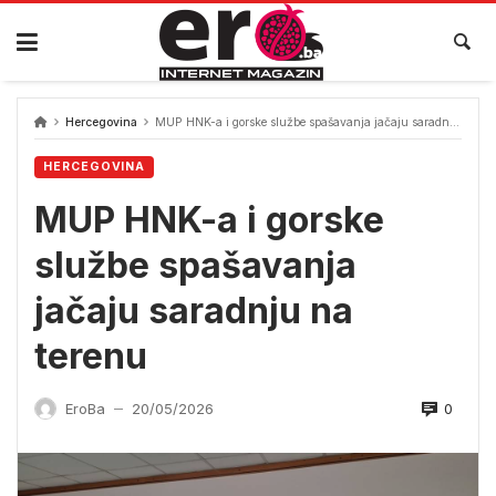
Skip
to
content
Hercegovina
MUP HNK-a i gorske službe spašavanja jačaju saradnju na terenu
HERCEGOVINA
MUP HNK-a i gorske
službe spašavanja
jačaju saradnju na
terenu
0
EroBa
20/05/2026
—