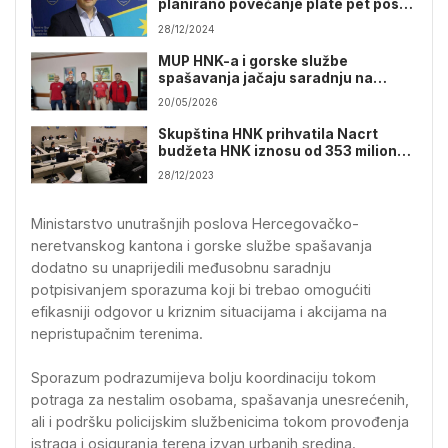
planirano povećanje plate pet posto
svim budžetskim korisnicima
28/12/2024
MUP HNK-a i gorske službe
spašavanja jačaju saradnju na
terenu
20/05/2026
Skupština HNK prihvatila Nacrt
budžeta HNK iznosu od 353 miliona
KM
28/12/2023
Ministarstvo unutrašnjih poslova Hercegovačko-
neretvanskog kantona i gorske službe spašavanja
dodatno su unaprijedili međusobnu saradnju
potpisivanjem sporazuma koji bi trebao omogućiti
efikasniji odgovor u kriznim situacijama i akcijama na
nepristupačnim terenima.
Sporazum podrazumijeva bolju koordinaciju tokom
potraga za nestalim osobama, spašavanja unesrećenih,
ali i podršku policijskim službenicima tokom provođenja
istraga i osiguranja terena izvan urbanih sredina.