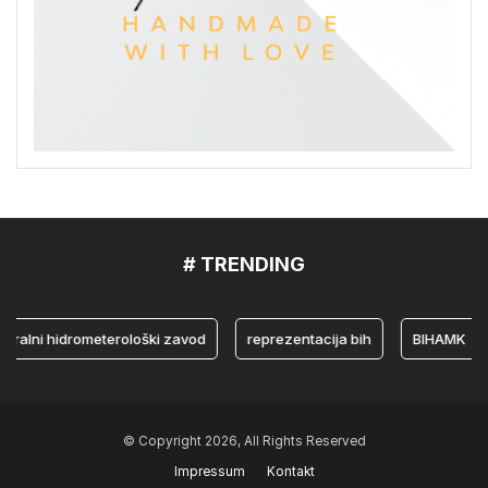
# TRENDING
ni hidrometerološki zavod
reprezentacija bih
BIHAMK
bo
© Copyright 2026, All Rights Reserved
Impressum
Kontakt