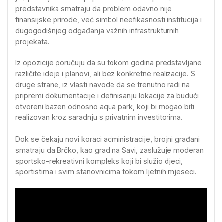
predstavnika smatraju da problem odavno nije
finansijske prirode, već simbol neefikasnosti institucija i
dugogodišnjeg odgađanja važnih infrastrukturnih
projekata.
Iz opozicije poručuju da su tokom godina predstavljane
različite ideje i planovi, ali bez konkretne realizacije. S
druge strane, iz vlasti navode da se trenutno radi na
pripremi dokumentacije i definisanju lokacije za budući
otvoreni bazen odnosno aqua park, koji bi mogao biti
realizovan kroz saradnju s privatnim investitorima.
Dok se čekaju novi koraci administracije, brojni građani
smatraju da Brčko, kao grad na Savi, zaslužuje moderan
sportsko-rekreativni kompleks koji bi služio djeci,
sportistima i svim stanovnicima tokom ljetnih mjeseci.