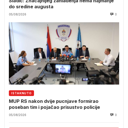
Sladić: Značajnijeg zahlađenja nema najmanje
do sredine augusta
05/08/2026
0
ISTAKNUTO
MUP RS nakon dvije pucnjave formirao
poseban tim i pojačao prisustvo policije
05/08/2026
0