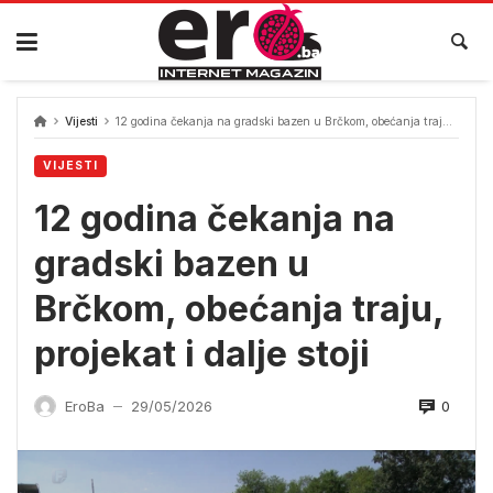
Skip
to
content
Vijesti
12 godina čekanja na gradski bazen u Brčkom, obećanja traju, projekat i dalje stoji
VIJESTI
12 godina čekanja na
gradski bazen u
Brčkom, obećanja traju,
projekat i dalje stoji
0
EroBa
29/05/2026
—