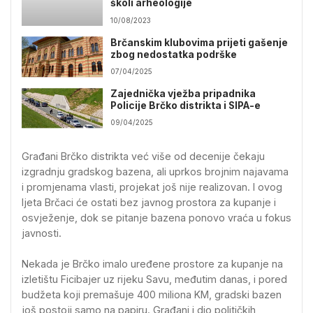
školi arheologije
10/08/2023
Brčanskim klubovima prijeti gašenje
zbog nedostatka podrške
07/04/2025
Zajednička vježba pripadnika
Policije Brčko distrikta i SIPA-e
09/04/2025
Građani Brčko distrikta već više od decenije čekaju
izgradnju gradskog bazena, ali uprkos brojnim najavama
i promjenama vlasti, projekat još nije realizovan. I ovog
ljeta Brčaci će ostati bez javnog prostora za kupanje i
osvježenje, dok se pitanje bazena ponovo vraća u fokus
javnosti.
Nekada je Brčko imalo uređene prostore za kupanje na
izletištu Ficibajer uz rijeku Savu, međutim danas, i pored
budžeta koji premašuje 400 miliona KM, gradski bazen
još postoji samo na papiru. Građani i dio političkih