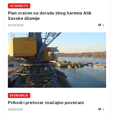
ISTAKNUTO
Plan vraćen na doradu zbog harema Atik
Savske džamije
02/08/2026
0
EKONOMIJA
Prihodi i pretovar značajno povećani
01/08/2026
0