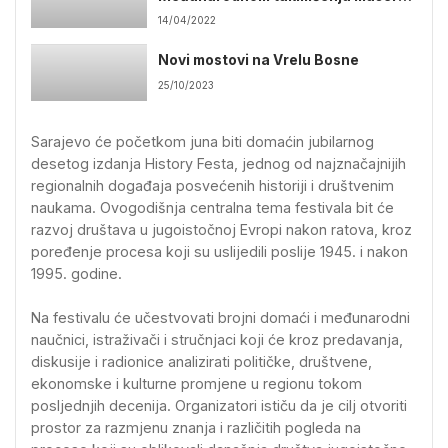
u Sarajevu
14/04/2022
Novi mostovi na Vrelu Bosne
25/10/2023
Sarajevo će početkom juna biti domaćin jubilarnog
desetog izdanja History Festa, jednog od najznačajnijih
regionalnih događaja posvećenih historiji i društvenim
naukama. Ovogodišnja centralna tema festivala bit će
razvoj društava u jugoistočnoj Evropi nakon ratova, kroz
poređenje procesa koji su uslijedili poslije 1945. i nakon
1995. godine.
Na festivalu će učestvovati brojni domaći i međunarodni
naučnici, istraživači i stručnjaci koji će kroz predavanja,
diskusije i radionice analizirati političke, društvene,
ekonomske i kulturne promjene u regionu tokom
posljednjih decenija. Organizatori ističu da je cilj otvoriti
prostor za razmjenu znanja i različitih pogleda na