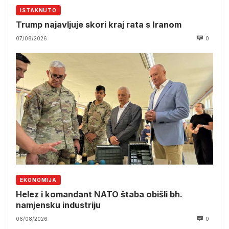
ISTAKNUTO
Trump najavljuje skori kraj rata s Iranom
07/08/2026
0
EKONOMIJA
Helez i komandant NATO štaba obišli bh.
namjensku industriju
06/08/2026
0