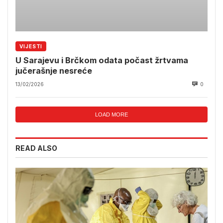
VIJESTI
U Sarajevu i Brčkom odata počast žrtvama
jučerašnje nesreće
13/02/2026
0
LOAD MORE
READ ALSO