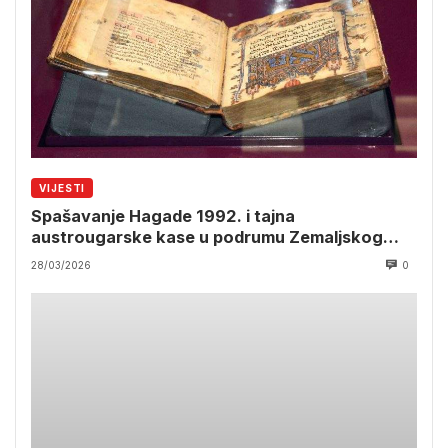
VIJESTI
Spašavanje Hagade 1992. i tajna
austrougarske kase u podrumu Zemaljskog
muzeja
28/03/2026
0