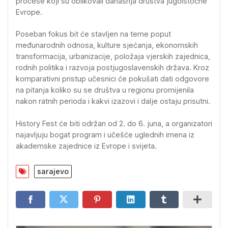
procese koji su oblikovali današnja društva jugoistočne
Evrope.
Poseban fokus bit će stavljen na teme poput
međunarodnih odnosa, kulture sjećanja, ekonomskih
transformacija, urbanizacije, položaja vjerskih zajednica,
rodnih politika i razvoja postjugoslavenskih država. Kroz
komparativni pristup učesnici će pokušati dati odgovore
na pitanja koliko su se društva u regionu promijenila
nakon ratnih perioda i kakvi izazovi i dalje ostaju prisutni.
History Fest će biti održan od 2. do 6. juna, a organizatori
najavljuju bogat program i učešće uglednih imena iz
akademske zajednice iz Evrope i svijeta.
sarajevo