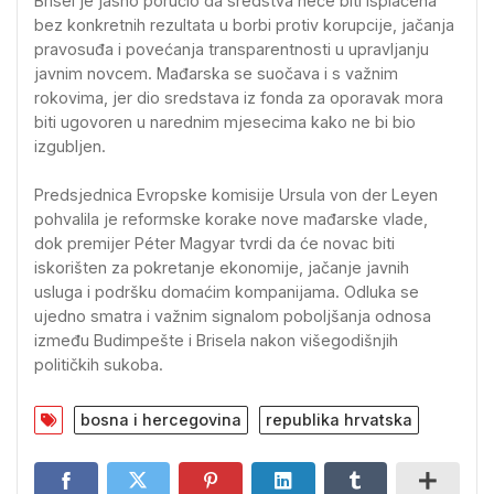
Brisel je jasno poručio da sredstva neće biti isplaćena
bez konkretnih rezultata u borbi protiv korupcije, jačanja
pravosuđa i povećanja transparentnosti u upravljanju
javnim novcem. Mađarska se suočava i s važnim
rokovima, jer dio sredstava iz fonda za oporavak mora
biti ugovoren u narednim mjesecima kako ne bi bio
izgubljen.
Predsjednica Evropske komisije Ursula von der Leyen
pohvalila je reformske korake nove mađarske vlade,
dok premijer Péter Magyar tvrdi da će novac biti
iskorišten za pokretanje ekonomije, jačanje javnih
usluga i podršku domaćim kompanijama. Odluka se
ujedno smatra i važnim signalom poboljšanja odnosa
između Budimpešte i Brisela nakon višegodišnjih
političkih sukoba.
bosna i hercegovina
republika hrvatska