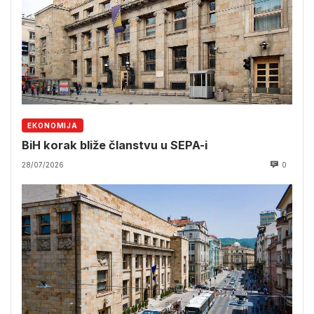
EKONOMIJA
BiH korak bliže članstvu u SEPA-i
28/07/2026
0