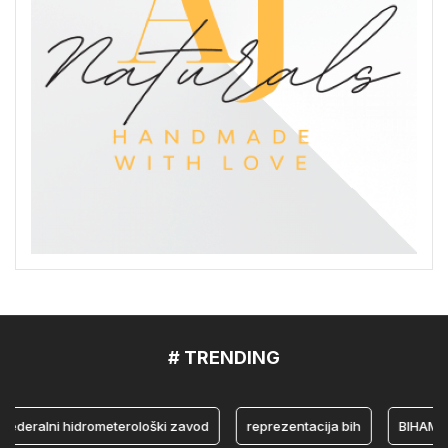
# TRENDING
eralni hidrometerološki zavod
reprezentacija bih
BIHAMK