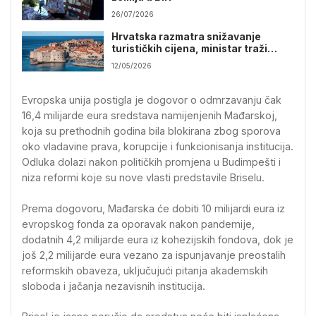
26/07/2026
Hrvatska razmatra snižavanje
turističkih cijena, ministar traži
popuste do 20 posto
12/05/2026
Evropska unija postigla je dogovor o odmrzavanju čak
16,4 milijarde eura sredstava namijenjenih Mađarskoj,
koja su prethodnih godina bila blokirana zbog sporova
oko vladavine prava, korupcije i funkcionisanja institucija.
Odluka dolazi nakon političkih promjena u Budimpešti i
niza reformi koje su nove vlasti predstavile Briselu.
Prema dogovoru, Mađarska će dobiti 10 milijardi eura iz
evropskog fonda za oporavak nakon pandemije,
dodatnih 4,2 milijarde eura iz kohezijskih fondova, dok je
još 2,2 milijarde eura vezano za ispunjavanje preostalih
reformskih obaveza, uključujući pitanja akademskih
sloboda i jačanja nezavisnih institucija.