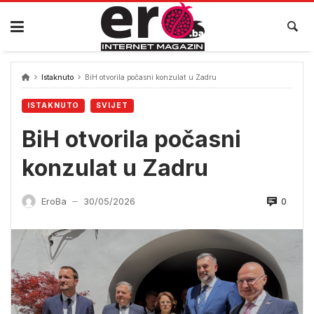
Skip
to
content
Istaknuto
BiH otvorila počasni konzulat u Zadru
ISTAKNUTO
SVIJET
BiH otvorila počasni
konzulat u Zadru
0
EroBa
30/05/2026
—