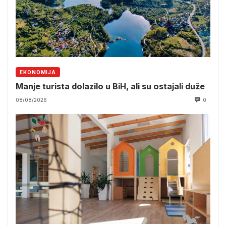
EKONOMIJA
Manje turista dolazilo u BiH, ali su ostajali duže
08/08/2026
0