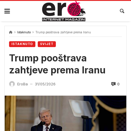
Skip
to
content
Istaknuto
Trump pooštrava zahtjeve prema Iranu
ISTAKNUTO
SVIJET
Trump pooštrava
zahtjeve prema Iranu
0
EroBa
31/05/2026
—