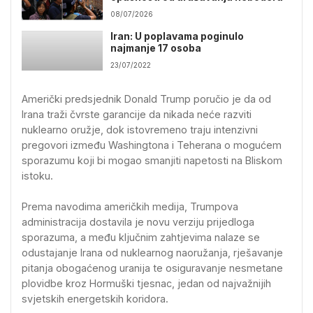
08/07/2026
Iran: U poplavama poginulo
najmanje 17 osoba
23/07/2022
Američki predsjednik Donald Trump poručio je da od
Irana traži čvrste garancije da nikada neće razviti
nuklearno oružje, dok istovremeno traju intenzivni
pregovori između Washingtona i Teherana o mogućem
sporazumu koji bi mogao smanjiti napetosti na Bliskom
istoku.
Prema navodima američkih medija, Trumpova
administracija dostavila je novu verziju prijedloga
sporazuma, a među ključnim zahtjevima nalaze se
odustajanje Irana od nuklearnog naoružanja, rješavanje
pitanja obogaćenog uranija te osiguravanje nesmetane
plovidbe kroz Hormuški tjesnac, jedan od najvažnijih
svjetskih energetskih koridora.