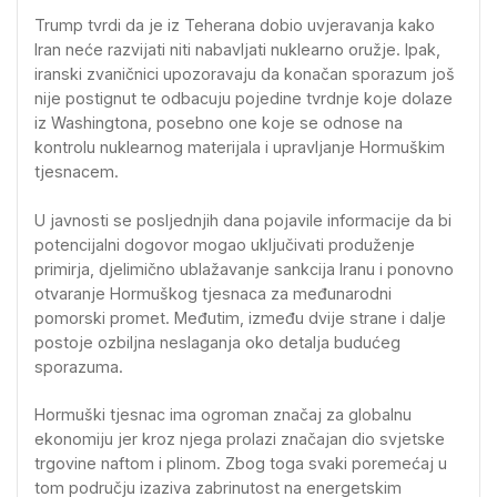
Trump tvrdi da je iz Teherana dobio uvjeravanja kako
Iran neće razvijati niti nabavljati nuklearno oružje. Ipak,
iranski zvaničnici upozoravaju da konačan sporazum još
nije postignut te odbacuju pojedine tvrdnje koje dolaze
iz Washingtona, posebno one koje se odnose na
kontrolu nuklearnog materijala i upravljanje Hormuškim
tjesnacem.
U javnosti se posljednjih dana pojavile informacije da bi
potencijalni dogovor mogao uključivati produženje
primirja, djelimično ublažavanje sankcija Iranu i ponovno
otvaranje Hormuškog tjesnaca za međunarodni
pomorski promet. Međutim, između dvije strane i dalje
postoje ozbiljna neslaganja oko detalja budućeg
sporazuma.
Hormuški tjesnac ima ogroman značaj za globalnu
ekonomiju jer kroz njega prolazi značajan dio svjetske
trgovine naftom i plinom. Zbog toga svaki poremećaj u
tom području izaziva zabrinutost na energetskim