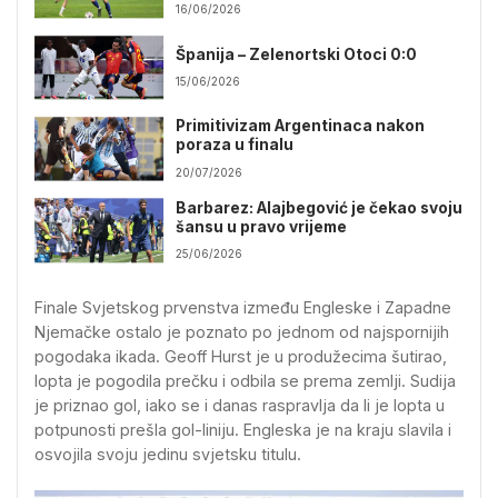
16/06/2026
Španija – Zelenortski Otoci 0:0
15/06/2026
Primitivizam Argentinaca nakon
poraza u finalu
20/07/2026
Barbarez: Alajbegović je čekao svoju
šansu u pravo vrijeme
25/06/2026
Finale Svjetskog prvenstva između Engleske i Zapadne
Njemačke ostalo je poznato po jednom od najspornijih
pogodaka ikada. Geoff Hurst je u produžecima šutirao,
lopta je pogodila prečku i odbila se prema zemlji. Sudija
je priznao gol, iako se i danas raspravlja da li je lopta u
potpunosti prešla gol-liniju. Engleska je na kraju slavila i
osvojila svoju jedinu svjetsku titulu.