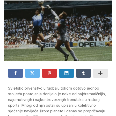
Svjetsko prvenstvo u fudbalu tokom gotovo jednog
stoljeća postojanja donijelo je neke od najdramatičnijih,
najemotivnijih i najkontroverznijih trenutaka u historiji
sporta. Mnogi od njih ostali su upisani u kolektivno
sjećanje navijača širom planete i danas se prepričavaju