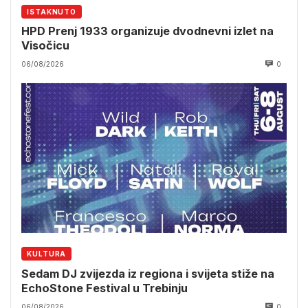
ISTAKNUTO
HPD Prenj 1933 organizuje dvodnevni izlet na
Visočicu
06/08/2026
0
KULTURA
Sedam DJ zvijezda iz regiona i svijeta stiže na
EchoStone Festival u Trebinju
06/08/2026
0