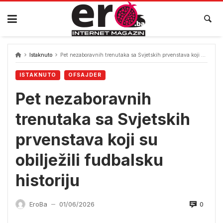
Skip
to
content
Istaknuto
Pet nezaboravnih trenutaka sa Svjetskih prvenstava koji su obilježili fudbalsku historiju
ISTAKNUTO
OFSAJDER
Pet nezaboravnih
trenutaka sa Svjetskih
prvenstava koji su
obilježili fudbalsku
historiju
0
EroBa
01/06/2026
—