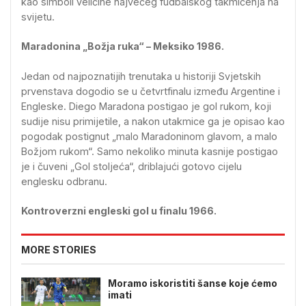
kao simboli veličine najvećeg fudbalskog takmičenja na
svijetu.
Maradonina „Božja ruka“ – Meksiko 1986.
Jedan od najpoznatijih trenutaka u historiji Svjetskih
prvenstava dogodio se u četvrtfinalu između Argentine i
Engleske. Diego Maradona postigao je gol rukom, koji
sudije nisu primijetile, a nakon utakmice ga je opisao kao
pogodak postignut „malo Maradoninom glavom, a malo
Božjom rukom“. Samo nekoliko minuta kasnije postigao
je i čuveni „Gol stoljeća“, driblajući gotovo cijelu
englesku odbranu.
Kontroverzni engleski gol u finalu 1966.
MORE STORIES
Moramo iskoristiti šanse koje ćemo
imati