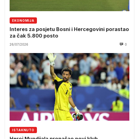
EKONOMIJA
Interes za posjetu Bosni i Hercegovini porastao
za čak 5.800 posto
26/07/2026
0
ISTAKNUTO
Heroj Mundijala pronašao novi klub