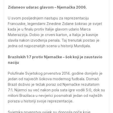
Zidaneov udarac glavom – Njemačka 2006.
U svom posljednjem nastupu za reprezentaciju
Francuske, legendarni Zinedine Zidane šokirao je svijet
kada je u finalu protiv Italije glavom udario Marca
Materazzija. Dobio je crveni karton, a Italija je kasnije
slavila nakon izvođenja penala. Taj trenutak postao je
jedna od najpoznatijih scena u historiji Mundijala.
Brazilskih 1:7 protiv Njemačke – šok koji je zaustavio
naciju
Polufinale Svjetskog prvenstva 2014. godine donijelo je
jedan od najvećih šokova modernog fudbala. Domaći
Brazil doživio je težak poraz od Njemačke rezultatom
7:1. Nijemci su već nakon pola sata igre vodili 5:0, dok su
milioni Brazilaca u nevjerici posmatrali jedan od najtežih
poraza u historiji svoje reprezentacije.
Svjetska prvenstva uvijek su donosila priče koje