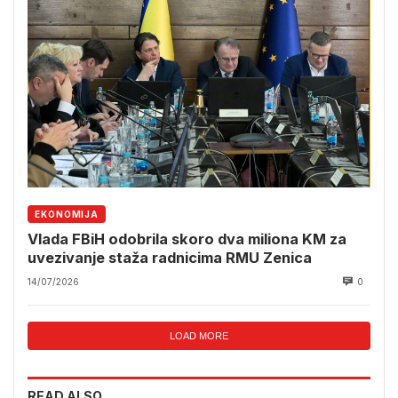
EKONOMIJA
Vlada FBiH odobrila skoro dva miliona KM za
uvezivanje staža radnicima RMU Zenica
14/07/2026
0
LOAD MORE
READ ALSO