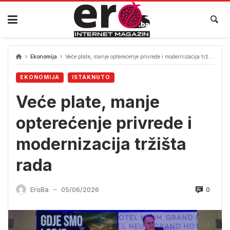
Skip
to
content
Ekonomija
Veće plate, manje opterećenje privrede i modernizacija tržišta rada
EKONOMIJA
ISTAKNUTO
Veće plate, manje
opterećenje privrede i
modernizacija tržišta
rada
0
EroBa
05/06/2026
—