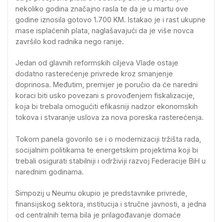
nekoliko godina značajno rasla te da je u martu ove
godine iznosila gotovo 1.700 KM. Istakao je i rast ukupne
mase isplaćenih plata, naglašavajući da je više novca
završilo kod radnika nego ranije.
Jedan od glavnih reformskih ciljeva Vlade ostaje
dodatno rasterećenje privrede kroz smanjenje
doprinosa. Međutim, premijer je poručio da će naredni
koraci biti usko povezani s provođenjem fiskalizacije,
koja bi trebala omogućiti efikasniji nadzor ekonomskih
tokova i stvaranje uslova za nova poreska rasterećenja.
Tokom panela govorilo se i o modernizaciji tržišta rada,
socijalnim politikama te energetskim projektima koji bi
trebali osigurati stabilniji i održiviji razvoj Federacije BiH u
narednim godinama.
Simpozij u Neumu okupio je predstavnike privrede,
finansijskog sektora, institucija i stručne javnosti, a jedna
od centralnih tema bila je prilagođavanje domaće