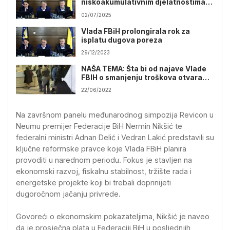
niskoakumulativnim djelatnostima
obuhvaćeno finansijskom pomoći za
02/07/2025
april ove godine
Vlada FBiH prolongirala rok za
isplatu dugova poreza
29/12/2023
NAŠA TEMA: Šta bi od najave Vlade
FBIH o smanjenju troškova otvaranja
novih firmi
22/06/2022
Na završnom panelu međunarodnog simpozija Revicon u
Neumu premijer Federacije BiH Nermin Nikšić te
federalni ministri Adnan Delić i Vedran Lakić predstavili su
ključne reformske pravce koje Vlada FBiH planira
provoditi u narednom periodu. Fokus je stavljen na
ekonomski razvoj, fiskalnu stabilnost, tržište rada i
energetske projekte koji bi trebali doprinijeti
dugoročnom jačanju privrede.
Govoreći o ekonomskim pokazateljima, Nikšić je naveo
da je prosječna plata u Federaciji BiH u posljednjih