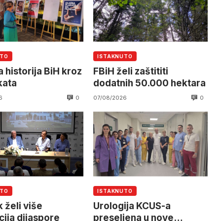
UTO
ISTAKNUTO
 historija BiH kroz
FBiH želi zaštititi
kata
dodatnih 50.000 hektara
0
0
6
07/08/2026
UTO
ISTAKNUTO
 želi više
Urologija KCUS-a
cija dijaspore
preseljena u nove