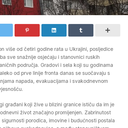
n više od četiri godine rata u Ukrajini, posljedice
ba sve snažnije osjećaju i stanovnici ruskih
aničnih područja. Gradovi i sela koji su godinama
 daleko od prve linije fronta danas se suočavaju s
etnjama napada, evakuacijama i svakodnevnom
vjesnošću.
 građani koji žive u blizini granice ističu da im je
odnevni život značajno promijenjen. Zabrinutost
 sigurnosti porodica, imovine i budućnosti postala