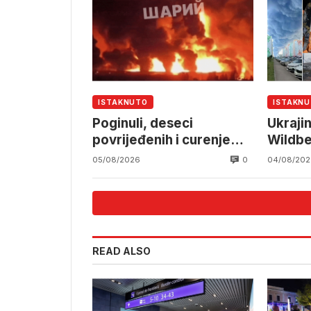
ISTAKNUTO
ISTAKN
Poginuli, deseci
Ukraji
povrijeđenih i curenje
Wildbe
amonijaka
rusku l
0
05/08/2026
04/08/202
READ ALSO