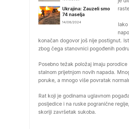
je d
bespilotnih letjelica
raste
Ukrajina: Zauzeli smo
74 naselja
14/08/2024
Iako
napo
konačan dogovor još nije postignut. Ist
zbog čega stanovnici pogođenih područj
Posebno težak položaj imaju porodice k
stalnom prijetnjom novih napada. Mnogi
poruke, a mnogo više povratak normaln
Rat koji je godinama uglavnom pogađao 
posljedice i na ruske pogranične regije
skoriji završetak sukoba.