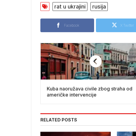
rat u ukrajini
rusija
Facebook
X Twitter
Kuba naoružava civile zbog straha od
američke intervencije
RELATED POSTS