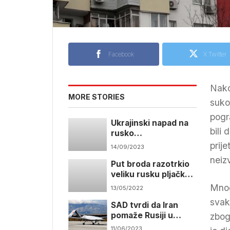
Facebook
X Twitter
Nako
MORE STORIES
suko
pogr
Ukrajinski napad na
bili
rusko
brodogradilište na
prij
14/09/2023
Krimu mogao bi biti
neiz
Put broda razotrkio
prekretnica u ratu
veliku rusku pljačku
žita u Ukrajini
Mnogi
13/05/2022
svak
SAD tvrdi da Iran
pomaže Rusiji u
zbog
izgradnji fabrike
11/06/2023