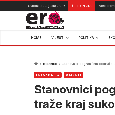
Skip
Subota 8 Augusta 2026
TRENDING
Aerodromi privr
07/08/2026
to
content
HOME
VIJESTI
POLITIKA
EK
Istaknuto
Stanovnici pograničnih područja 
ISTAKNUTO
VIJESTI
Stanovnici pog
traže kraj suk