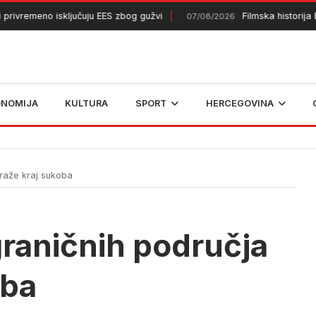
emeno isključuju EES zbog gužvi
Filmska historija BiH 
07/08/2026
ONOMIJA
KULTURA
SPORT
HERCEGOVINA
traže kraj sukoba
raničnih područja
oba