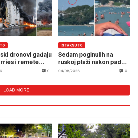
UTO
ISTAKNUTO
nski dronovi gađaju
Sedam poginulih na
rries i remete
ruskoj plaži nakon pada
ogistiku
drona
0
0
6
04/08/2026
LOAD MORE