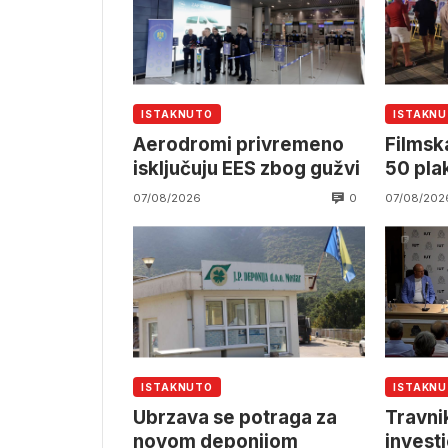
ISTAKNUTO
ISTAKN
Aerodromi privremeno
Filmska
isključuju EES zbog gužvi
50 pla
0
07/08/2026
07/08/202
ISTAKNUTO
ISTAKN
Ubrzava se potraga za
Travnik
novom deponijom
investi