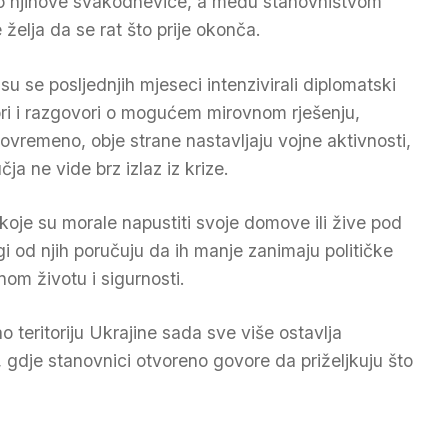
io njihove svakodnevice, a među stanovništvom
 želja da se rat što prije okonča.
 su se posljednjih mjeseci intenzivirali diplomatski
ri i razgovori o mogućem mirovnom rješenju,
ovremeno, obje strane nastavljaju vojne aktivnosti,
a ne vide brz izlaz iz krize.
oje su morale napustiti svoje domove ili žive pod
 od njih poručuju da ih manje zanimaju političke
om životu i sigurnosti.
teritoriju Ukrajine sada sve više ostavlja
, gdje stanovnici otvoreno govore da priželjkuju što