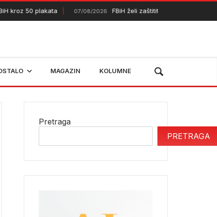
kroz 50 plakata
FBiH želi zaštititi dodatnih 50.000 hektar
07/08/2026
OSTALO
MAGAZIN
KOLUMNE
Pretraga
PRETRAGA