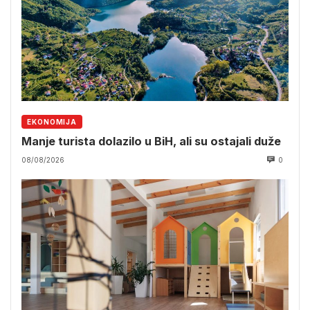
EKONOMIJA
Manje turista dolazilo u BiH, ali su ostajali duže
08/08/2026
0