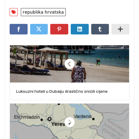
republika hrvatska
Luksuzni hoteli u Dubaiju drastično snizili cijene