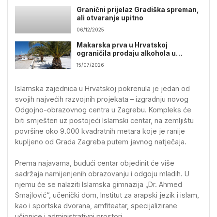
Granični prijelaz Gradiška spreman,
ali otvaranje upitno
06/12/2025
Makarska prva u Hrvatskoj
ograničila prodaju alkohola u
trgovinama
15/07/2026
Islamska zajednica u Hrvatskoj pokrenula je jedan od
svojih najvećih razvojnih projekata – izgradnju novog
Odgojno-obrazovnog centra u Zagrebu. Kompleks će
biti smješten uz postojeći Islamski centar, na zemljištu
površine oko 9.000 kvadratnih metara koje je ranije
kupljeno od Grada Zagreba putem javnog natječaja.
Prema najavama, budući centar objedinit će više
sadržaja namijenjenih obrazovanju i odgoju mladih. U
njemu će se nalaziti Islamska gimnazija „Dr. Ahmed
Smajlović“, učenički dom, Institut za arapski jezik i islam,
kao i sportska dvorana, amfiteatar, specijalizirane
učionice i administrativni prostori.