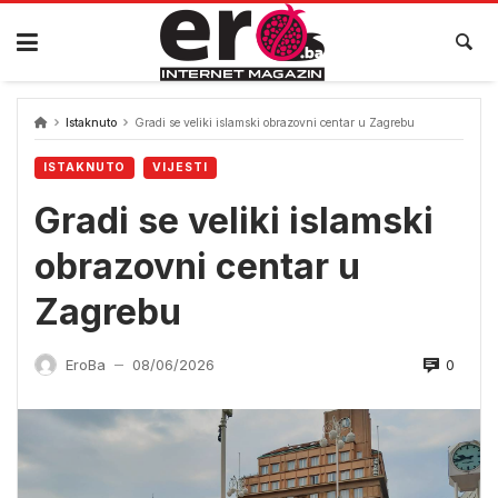
Skip
to
content
Istaknuto
Gradi se veliki islamski obrazovni centar u Zagrebu
ISTAKNUTO
VIJESTI
Gradi se veliki islamski
obrazovni centar u
Zagrebu
0
EroBa
08/06/2026
—