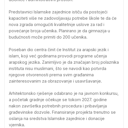
Predstavnici Islamske zajednice ističu da postojeći
kapaciteti više ne zadovoljavaju potrebe škole te da će
nova zgrada omogućiti kvalitetnije uslove za rad i
povećanje broja učenika. Planirano je da gimnazija u
budućnosti može primiti do 200 učenika.
Poseban dio centra činit će Institut za arapski jezik i
islam, koji već godinama provodi programe učenja
arapskog jezika. Zanimljivo je da značajan broj polaznika
instituta nisu muslimani, što se navodi kao potvrda
njegove otvorenosti prema svim građanima
zainteresovanim za obrazovanje i usavršavanje.
Arhitektonsko rješenje odabrano je na javnom konkursu,
a početak gradnje očekuje se tokom 2027. godine
nakon završetka potrebnih procedura i pribavljanja
građevinske dozvole. Finansiranje projekta trenutno se
oslanja na sredstva Islamske zajednice i donacije
vjernika.