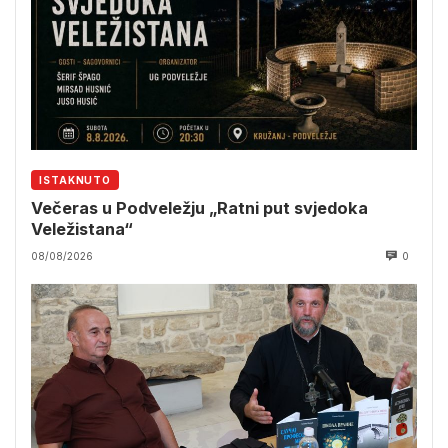
ISTAKNUTO
Večeras u Podveležju „Ratni put svjedoka
Veležistana“
08/08/2026
0