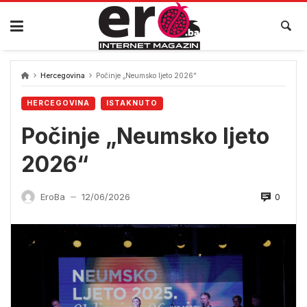
Skip
to
content
Hercegovina
Počinje „Neumsko ljeto 2026“
HERCEGOVINA
ISTAKNUTO
Počinje „Neumsko ljeto
2026“
0
EroBa
12/06/2026
—