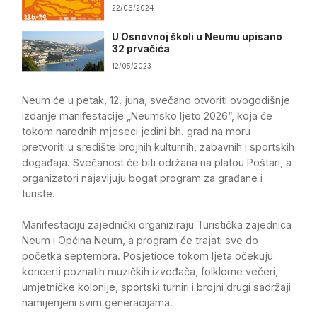
22/06/2024
U Osnovnoj školi u Neumu upisano
32 prvačića
12/05/2023
Neum će u petak, 12. juna, svečano otvoriti ovogodišnje
izdanje manifestacije „Neumsko ljeto 2026“, koja će
tokom narednih mjeseci jedini bh. grad na moru
pretvoriti u središte brojnih kulturnih, zabavnih i sportskih
događaja. Svečanost će biti održana na platou Poštari, a
organizatori najavljuju bogat program za građane i
turiste.
Manifestaciju zajednički organiziraju Turistička zajednica
Neum i Općina Neum, a program će trajati sve do
početka septembra. Posjetioce tokom ljeta očekuju
koncerti poznatih muzičkih izvođača, folklorne večeri,
umjetničke kolonije, sportski turniri i brojni drugi sadržaji
namijenjeni svim generacijama.