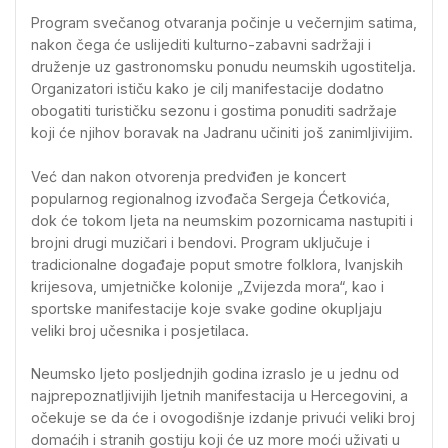
Program svečanog otvaranja počinje u večernjim satima,
nakon čega će uslijediti kulturno-zabavni sadržaji i
druženje uz gastronomsku ponudu neumskih ugostitelja.
Organizatori ističu kako je cilj manifestacije dodatno
obogatiti turističku sezonu i gostima ponuditi sadržaje
koji će njihov boravak na Jadranu učiniti još zanimljivijim.
Već dan nakon otvorenja predviđen je koncert
popularnog regionalnog izvođača Sergeja Ćetkovića,
dok će tokom ljeta na neumskim pozornicama nastupiti i
brojni drugi muzičari i bendovi. Program uključuje i
tradicionalne događaje poput smotre folklora, Ivanjskih
krijesova, umjetničke kolonije „Zvijezda mora“, kao i
sportske manifestacije koje svake godine okupljaju
veliki broj učesnika i posjetilaca.
Neumsko ljeto posljednjih godina izraslo je u jednu od
najprepoznatljivijih ljetnih manifestacija u Hercegovini, a
očekuje se da će i ovogodišnje izdanje privući veliki broj
domaćih i stranih gostiju koji će uz more moći uživati u