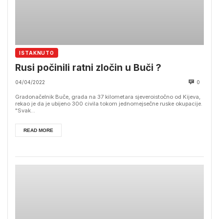
ISTAKNUTO
Rusi počinili ratni zločin u Buči ?
04/04/2022
0
Gradonačelnik Buče, grada na 37 kilometara sjeveroistočno od Kijeva,
rekao je da je ubijeno 300 civila tokom jednomejsečne ruske okupacije.
"Svak...
READ MORE