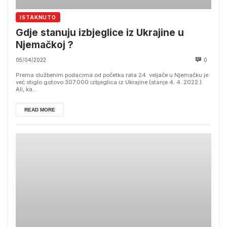
ISTAKNUTO
Gdje stanuju izbjeglice iz Ukrajine u
Njemačkoj ?
05/04/2022
0
Prema službenim podacima od početka rata 24. veljače u Njemačku je
već stiglo gotovo 307.000 izbjeglica iz Ukrajine (stanje 4. 4. 2022.).
Ali, ka...
READ MORE