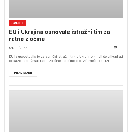
SVIJET
EU i Ukrajina osnovale istražni tim za
ratne zločine
04/04/2022
0
EU je uspostavila je zajednički istražni tim s Ukrajinom koji će prikupljati
dokaze i istraživati ratne zločine i zločine protiv čovječnosti, izj...
READ MORE