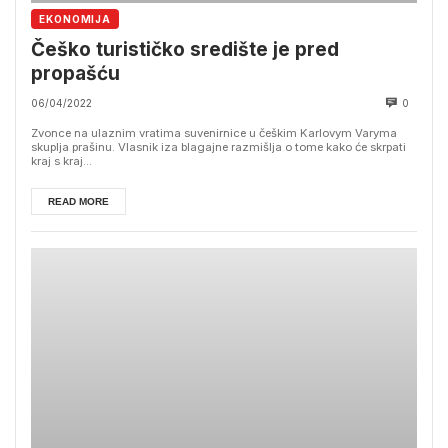
EKONOMIJA
Češko turističko središte je pred
propašću
06/04/2022
0
Zvonce na ulaznim vratima suvenirnice u češkim Karlovym Varyma
skuplja prašinu. Vlasnik iza blagajne razmišlja o tome kako će skrpati
kraj s kraj...
READ MORE