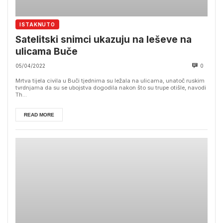
ISTAKNUTO
Satelitski snimci ukazuju na leševe na
ulicama Buče
05/04/2022
0
Mrtva tijela civila u Buči tjednima su ležala na ulicama, unatoč ruskim
tvrdnjama da su se ubojstva dogodila nakon što su trupe otišle, navodi
Th...
READ MORE