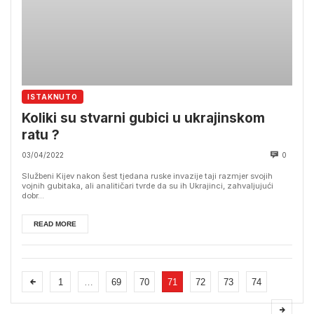
ISTAKNUTO
Koliki su stvarni gubici u ukrajinskom
ratu ?
03/04/2022
0
Službeni Kijev nakon šest tjedana ruske invazije taji razmjer svojih
vojnih gubitaka, ali analitičari tvrde da su ih Ukrajinci, zahvaljujući
dobr...
READ MORE
1
…
69
70
71
72
73
74