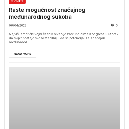
SVIJET
Raste mogućnost značajnog
međunarodnog sukoba
06/04/2022
0
Najviši američki vojni časnik rekao je zastupnicima Kongresa u utorak
da svijet postaje sve nestabilniji i da se potencijal za značajan
međunarod...
READ MORE