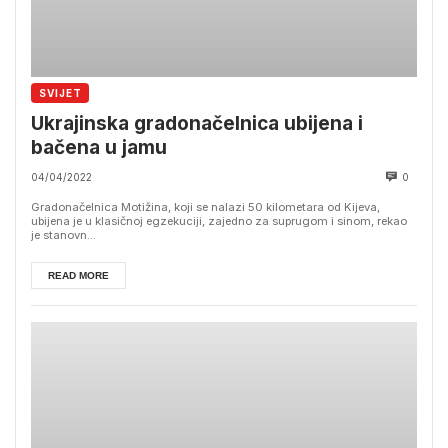
SVIJET
Ukrajinska gradonačelnica ubijena i
bačena u jamu
04/04/2022
0
Gradonačelnica Motižina, koji se nalazi 50 kilometara od Kijeva,
ubijena je u klasičnoj egzekuciji, zajedno za suprugom i sinom, rekao
je stanovn...
READ MORE