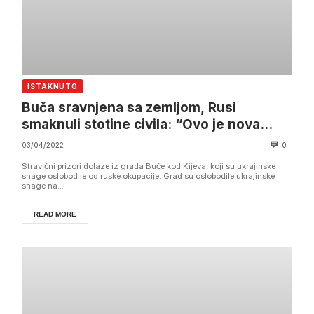
ISTAKNUTO
Buča sravnjena sa zemljom, Rusi
smaknuli stotine civila: “Ovo je nova
Srebrenica”
03/04/2022
0
Stravični prizori dolaze iz grada Buče kod Kijeva, koji su ukrajinske
snage oslobodile od ruske okupacije. Grad su oslobodile ukrajinske
snage na...
READ MORE