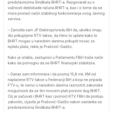
predstavnicima Sindikata BHRT-a. Razgovarali su o
važnosti deblokade računa BHRT-a, kao i o tome da se
mora pronaći način stabilnog funkcioniranja ovog Javnog
servisa.
– Zamolila sam JP Elektroprivredu BiH da, ukoliko imaju
dio prikupljene RTV takse, da hitno to uplate kako bi
BHRT mogao u narednim danima prikupiti novac za
isplatu plata, rekla je Prašović-Gadžo.
Kako je istakla, zastupnici u Parlamentu FBiH traže način
kako da pomognu da se BHRT finansijski stabilizira.
– Danas sam informirana i da postoji 15,8 mil. KM od
naplaćene RTV takse u Federaciji BiH a koja ne pripada
FTV-u, te ćemo u narednim danima razmotriti zakonske
mogućnosti da se tim novcem plati porezni dug BHRT.
Cilj je sačuvati i BHRT kao i pomoći RTV FBiH da posluju
zakonito, izjavila je Prašović-Gadžo nakon sastanka sa
predstavnicima Sindikata BHRT-a.