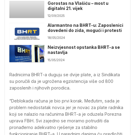
Gorostas na Vlašiću – most u
digitalni 21. vijek
12/09/2025
Alarmantno na BHRT-u: Zaposlenici
dovedeni do zida, mogući i protesti
18/05/2024
Neizvjesnost opstanka BHRT-a se
nastavlja
15/05/2024
Radnicima BHRT-a duguju se dvije plate, a iz Sindikata
su poručili da je ugrožena egzistencija više od 800
zaposlenih i njihovih porodica.
“Deblokada računa je bio prvi korak. Međutim, sada je
problem nedostatak novca jer je novac za plate radnika
koji se nalazio na računima BHRT-a je oduzela Porezna
uprava FBiH. Svi zajedno se moramo potruditi da
pronađemo adekvatno rješenje za stabilno
funkcioniranje BHRT-a. U narednim danima ću predložiti