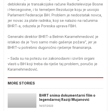
deblokirala je transakcijske račune Radiotelevizije Bosne
i Hercegovine, i to temeljem Rezolucije koju je usvojio
Parlament Federacije BiH. Problem je nedostatak novca,
jer novac za plate radnika, koji se nalazio na računima
BHRT-a, oduzela je Poreska uprava FBiH.
Generalni direktor BHRT-a Belmin Karamehmedović je
istakao da je “ovo samo malo gašenje požara”, jer je
BHRT-u potrebno dugoročno rješenje finansiranja.
– Sada su na potezu svi zakonodavni i izvršni organi
vlasti u BiH koji treba da riješe taj problem, poručio je
Karamehmedović.
MORE STORIES
BHRT snima dokumentarni film o
legendarnoj Raziji Mujanović
14/07/2023