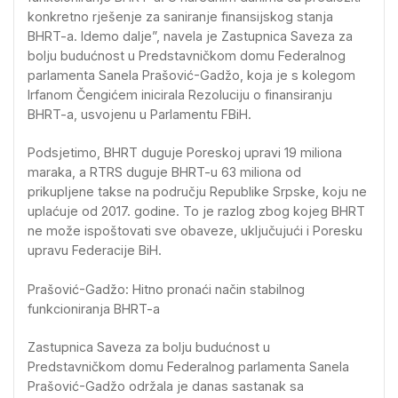
konkretno rješenje za saniranje finansijskog stanja
BHRT-a. Idemo dalje”, navela je Zastupnica Saveza za
bolju budućnost u Predstavničkom domu Federalnog
parlamenta Sanela Prašović-Gadžo, koja je s kolegom
Irfanom Čengićem inicirala Rezoluciju o finansiranju
BHRT-a, usvojenu u Parlamentu FBiH.
Podsjetimo, BHRT duguje Poreskoj upravi 19 miliona
maraka, a RTRS duguje BHRT-u 63 miliona od
prikupljene takse na području Republike Srpske, koju ne
uplaćuje od 2017. godine. To je razlog zbog kojeg BHRT
ne može ispoštovati sve obaveze, uključujući i Poresku
upravu Federacije BiH.
Prašović-Gadžo: Hitno pronaći način stabilnog
funkcioniranja BHRT-a
Zastupnica Saveza za bolju budućnost u
Predstavničkom domu Federalnog parlamenta Sanela
Prašović-Gadžo održala je danas sastanak sa