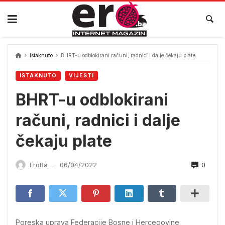
Skip
to
content
Istaknuto
BHRT-u odblokirani računi, radnici i dalje čekaju plate
ISTAKNUTO
VIJESTI
BHRT-u odblokirani
računi, radnici i dalje
čekaju plate
0
EroBa
06/04/2022
—
Poreska uprava Federacije Bosne i Hercegovine