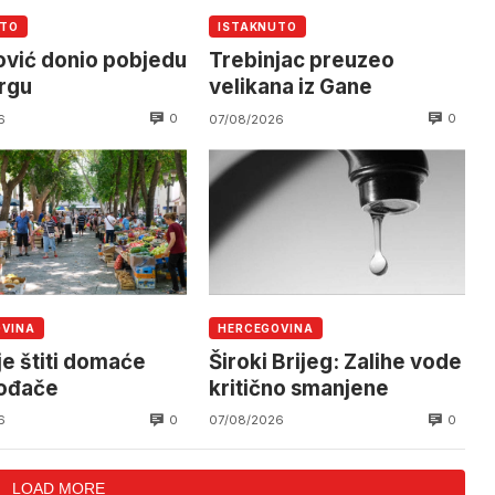
UTO
ISTAKNUTO
vić donio pobjedu
Trebinjac preuzeo
rgu
velikana iz Gane
0
0
6
07/08/2026
OVINA
HERCEGOVINA
je štiti domaće
Široki Brijeg: Zalihe vode
vođače
kritično smanjene
0
0
6
07/08/2026
LOAD MORE