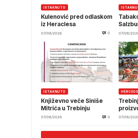
ISTAKNUTO
ISTAKN
Kulenović pred odlaskom
Tabako
iz Heraclesa
Salzbu
0
07/08/2026
07/08/202
ISTAKNUTO
HERCEG
Književno veče Siniše
Trebin
Mitrića u Trebinju
proiz
0
07/08/2026
07/08/202