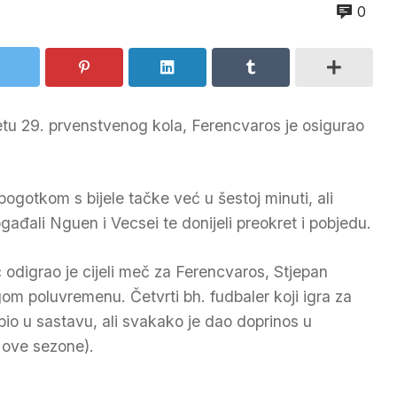
0
tu 29. prvenstvenog kola, Ferencvaros je osigurao
ogotkom s bijele tačke već u šestoj minuti, ali
đali Nguen i Vecsei te donijeli preokret i pobjedu.
digrao je cijeli meč za Ferencvaros, Stjepan
m poluvremenu. Četvrti bh. fudbaler koji igra za
bio u sastavu, ali svakako je dao doprinos u
u ove sezone).