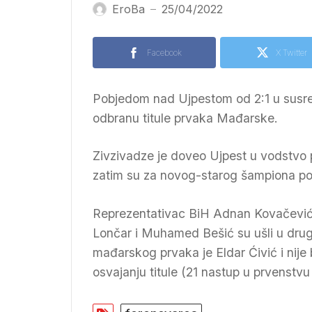
EroBa
25/04/2022
—
Facebook
X Twitter
Pobjedom nad Ujpestom od 2:1 u susre
odbranu titule prvaka Mađarske.
Zivzivadze je doveo Ujpest u vodstvo p
zatim su za novog-starog šampiona poga
Reprezentativac BiH Adnan Kovačević o
Lončar i Muhamed Bešić su ušli u drugo
mađarskog prvaka je Eldar Ćivić i nije 
osvajanju titule (21 nastup u prvenstv