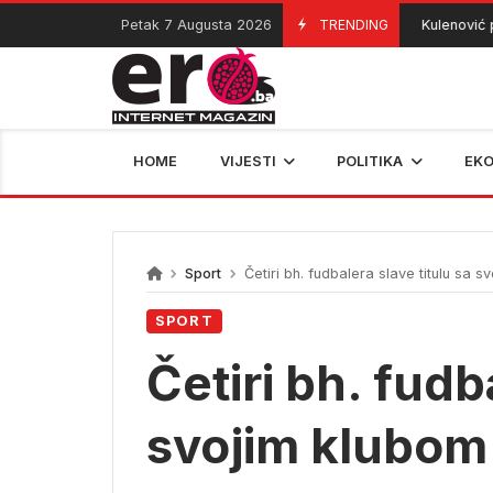
Skip
Petak 7 Augusta 2026
TRENDING
Kulenović pr
07/08/2026
to
content
HOME
VIJESTI
POLITIKA
EK
Sport
Četiri bh. fudbalera slave titulu sa s
SPORT
Četiri bh. fudb
svojim klubom