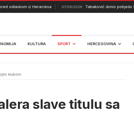
ed odlaskom iz Heraclesa
Tabaković donio pobjedu Sal
07/08/2026
ONOMIJA
KULTURA
SPORT
HERCEGOVINA
vojim klubom
alera slave titulu sa