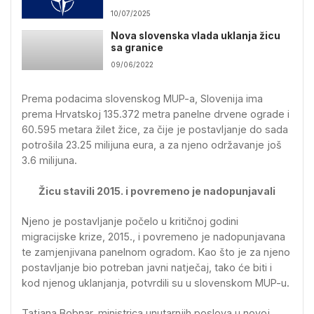
10/07/2025
Nova slovenska vlada uklanja žicu
sa granice
09/06/2022
Prema podacima slovenskog MUP-a, Slovenija ima
prema Hrvatskoj 135.372 metra panelne drvene ograde i
60.595 metara žilet žice, za čije je postavljanje do sada
potrošila 23.25 milijuna eura, a za njeno održavanje još
3.6 milijuna.
Žicu stavili 2015. i povremeno je nadopunjavali
Njeno je postavljanje počelo u kritičnoj godini
migracijske krize, 2015., i povremeno je nadopunjavana
te zamjenjivana panelnom ogradom. Kao što je za njeno
postavljanje bio potreban javni natječaj, tako će biti i
kod njenog uklanjanja, potvrdili su u slovenskom MUP-u.
Tatjana Bobnar, ministrica unutarnjih poslova u novoj