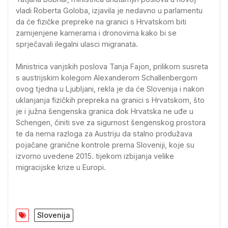
vladi Roberta Goloba, izjavila je nedavno u parlamentu
da će fizičke prepreke na granici s Hrvatskom biti
zamijenjene kamerama i dronovima kako bi se
sprječavali ilegalni ulasci migranata.
Ministrica vanjskih poslova Tanja Fajon, prilikom susreta
s austrijskim kolegom Alexanderom Schallenbergom
ovog tjedna u Ljubljani, rekla je da će Slovenija i nakon
uklanjanja fizičkih prepreka na granici s Hrvatskom, što
je i južna šengenska granica dok Hrvatska ne uđe u
Schengen, činiti sve za sigurnost šengenskog prostora
te da nema razloga za Austriju da stalno produžava
pojačane granične kontrole prema Sloveniji, koje su
izvorno uvedene 2015. tijekom izbijanja velike
migracijske krize u Europi.
Slovenija