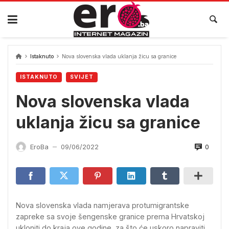
Skip
to
content
Istaknuto
Nova slovenska vlada uklanja žicu sa granice
ISTAKNUTO
SVIJET
Nova slovenska vlada
uklanja žicu sa granice
0
EroBa
09/06/2022
—
Nova slovenska vlada namjerava protumigrantske
zapreke sa svoje šengenske granice prema Hrvatskoj
ukloniti do kraja ove godine, za što će uskoro napraviti