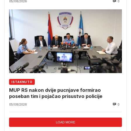
05/08/2026
0
ISTAKNUTO
MUP RS nakon dvije pucnjave formirao
poseban tim i pojačao prisustvo policije
05/08/2026
0
LOAD MORE