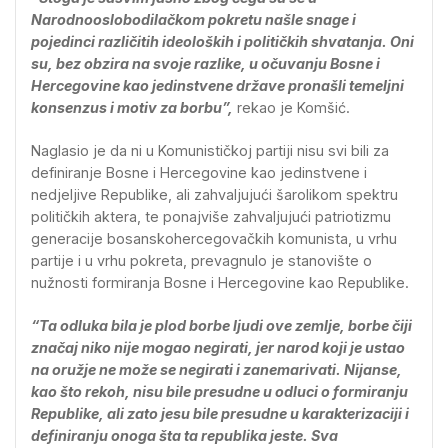
Narodnooslobodilačkom pokretu našle snage i
pojedinci različitih ideoloških i političkih shvatanja. Oni
su, bez obzira na svoje razlike, u očuvanju Bosne i
Hercegovine kao jedinstvene države pronašli temeljni
konsenzus i motiv za borbu”,
rekao je Komšić.
Naglasio je da ni u Komunističkoj partiji nisu svi bili za
definiranje Bosne i Hercegovine kao jedinstvene i
nedjeljive Republike, ali zahvaljujući šarolikom spektru
političkih aktera, te ponajviše zahvaljujući patriotizmu
generacije bosanskohercegovačkih komunista, u vrhu
partije i u vrhu pokreta, prevagnulo je stanovište o
nužnosti formiranja Bosne i Hercegovine kao Republike.
“Ta odluka bila je plod borbe ljudi ove zemlje, borbe čiji
značaj niko nije mogao negirati, jer narod koji je ustao
na oružje ne može se negirati i zanemarivati. Nijanse,
kao što rekoh, nisu bile presudne u odluci o formiranju
Republike, ali zato jesu bile presudne u karakterizaciji i
definiranju onoga šta ta republika jeste. Sva