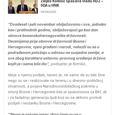
Željko Komšić spašava vladu HDZ –
SDA u HNK
06/06/2023
“Dvadeset i peti novembar obilježavamo i ove, jednako
kao i prethodnih godina, obilježavajući ga kao dan
obnove bosanskohercegovačke državnosti.
Decenijama prije obnove državnosti Bosna i
Hercegovina, njeni građani i narodi, nalazili su se u
podređenom položaju u odnosu na susjedne zemlje, a
sve zbog karaktera ustavno-pravnog uređenja država
kojih je i sama bila dio”,
podsjetio je Komšić.
Ideje o njenoj podjeli, naveo je, ne samo da su bile žive
nego su se i realizovale na terenu i u dnevno-političkoj
stvarnosti, a pojava Narodnooslobilačkog pokreta u
istoriji Bosne i Hercegovine bila je spasonosna za BiH, ali
i za tadašnju generaciju ljudi koji su se aktivno protivili
podjeli i nestanku Bosne i Hercegovine.
“Stoga je sasvim jasno zbog čega su se u