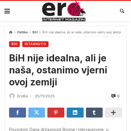
Skip
to
content
Politika
BiH
BiH nije idealna, ali je naša, ostanimo vjerni ovoj zemlji
BIH
ISTAKNUTO
BiH nije idealna, ali je
naša, ostanimo vjerni
ovoj zemlji
0
EroBa
25/11/2025
—
Povodom Dana državnosti Bosne i Hercegovine, u