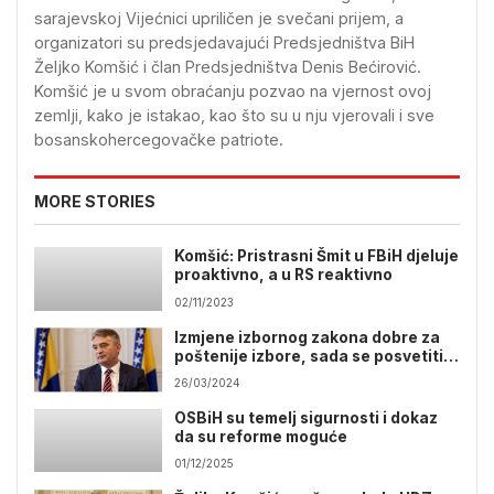
sarajevskoj Vijećnici upriličen je svečani prijem, a
organizatori su predsjedavajući Predsjedništva BiH
Željko Komšić i član Predsjedništva Denis Bećirović.
Komšić je u svom obraćanju pozvao na vjernost ovoj
zemlji, kako je istakao, kao što su u nju vjerovali i sve
bosanskohercegovačke patriote.
MORE STORIES
Komšić: Pristrasni Šmit u FBiH djeluje
proaktivno, a u RS reaktivno
02/11/2023
Izmjene izbornog zakona dobre za
poštenije izbore, sada se posvetiti
drugim zakonima
26/03/2024
OSBiH su temelj sigurnosti i dokaz
da su reforme moguće
01/12/2025