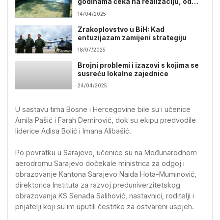
godinama čeka na realizaciju, od
projekta se ne odustaje
14/04/2025
Zrakoplovstvo u BiH: Kad
entuzijazam zamijeni strategiju
18/07/2025
Brojni problemi i izazovi s kojima se
susreću lokalne zajednice
24/04/2025
U sastavu tima Bosne i Hercegovine bile su i učenice
Amila Pašić i Farah Demirović, dok su ekipu predvodile
liderice Adisa Bolić i Imana Alibašić.
Po povratku u Sarajevo, učenice su na Međunarodnom
aerodromu Sarajevo dočekale ministrica za odgoj i
obrazovanje Kantona Sarajevo Naida Hota-Muminović,
direktorica Instituta za razvoj preduniverzitetskog
obrazovanja KS Senada Salihović, nastavnici, roditelji i
prijatelji koji su im uputili čestitke za ostvareni uspjeh.