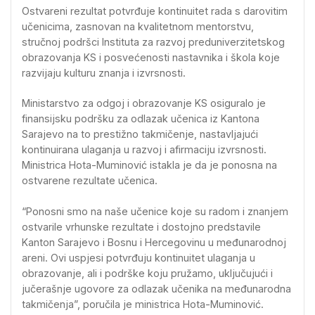
Ostvareni rezultat potvrđuje kontinuitet rada s darovitim
učenicima, zasnovan na kvalitetnom mentorstvu,
stručnoj podršci Instituta za razvoj preduniverzitetskog
obrazovanja KS i posvećenosti nastavnika i škola koje
razvijaju kulturu znanja i izvrsnosti.
Ministarstvo za odgoj i obrazovanje KS osiguralo je
finansijsku podršku za odlazak učenica iz Kantona
Sarajevo na to prestižno takmičenje, nastavljajući
kontinuirana ulaganja u razvoj i afirmaciju izvrsnosti.
Ministrica Hota-Muminović istakla je da je ponosna na
ostvarene rezultate učenica.
“Ponosni smo na naše učenice koje su radom i znanjem
ostvarile vrhunske rezultate i dostojno predstavile
Kanton Sarajevo i Bosnu i Hercegovinu u međunarodnoj
areni. Ovi uspjesi potvrđuju kontinuitet ulaganja u
obrazovanje, ali i podrške koju pružamo, uključujući i
jučerašnje ugovore za odlazak učenika na međunarodna
takmičenja”, poručila je ministrica Hota-Muminović.