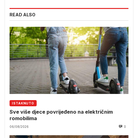
READ ALSO
ISTAKNUTO
Sve više djece povrijeđeno na električnim
romobilima
06/08/2026
0