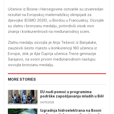
Učenice iz Bosne i Hercegovine ostvarile su izvanredan
rezultat na Evropskoj matematičkoj olimpijadi za
djevojke (EGMO 2026), u Bordou u Francuskoj. Osvojile
su zlatnu i bronzanu medalju, potvrdivši visok nivo
znanja i konkurentnosti na međunarodnoj sceni.
Zlatnu medalju osvojila je Anja Tešević iz Banjaluke,
zauzevši šesto mjesto u konkurenciji 160 učenica iz
Evrope, dok je Ajla Ćuprija učenica Treće gimnazije
Sarajevo, na svom prvom međunarodnom nastupu
osvojila bronzanu medalju.
MORE STORIES
EU nudi pomoć u programima
podrške zapošljavanju mladih u BiH
04/11/2025
Izgradnja hidroelektrana na Bosni