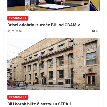
EKONOMIJA
Brisel odobrio izuzeće BiH od CBAM-a
30/07/2026
0
EKONOMIJA
BiH korak bliže članstvu u SEPA-i