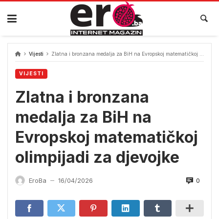
Skip
to
content
Vijesti
Zlatna i bronzana medalja za BiH na Evropskoj matematičkoj olimpijadi za djevojke
VIJESTI
Zlatna i bronzana
medalja za BiH na
Evropskoj matematičkoj
olimpijadi za djevojke
0
EroBa
16/04/2026
—