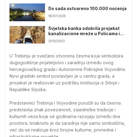
Do sada ostvareno 100.000 noćenja
18/07/2025
Svjetska banka odobrila projekat
kanalizacione mreže u Policama i
Gučini
21/10/2023
U Trebinju je svečano otvorena česma koja simbolizira
dugogodišnje prijateljstvo i saradnju između ovog
hercegovačkog grada i Autonomne Pokrajine Vojvodine.
Novi gradski simbol postavljen je u centru grada, a
projekat je realizovan uz podršku institucija iz Srbije i
Republike Srpske.
Predstavnici Trebinja i Vojvodine poručili su da česma
predstavlja znak povezanosti, zajedničke tradicije i
kulturnih veza koje se godinama razvijaju između dva
prostora. Istaknuto je da saradnja nije samo simbolična,
već da se realizuje kroz brojne kulturne, privredne i
infrastrukturne projekte.