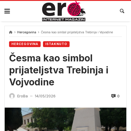
Skip
to
content
Hercegovina
Česma kao simbol prijateljstva Trebinja i Vojvodine
HERCEGOVINA
ISTAKNUTO
Česma kao simbol
prijateljstva Trebinja i
Vojvodine
0
EroBa
14/05/2026
—