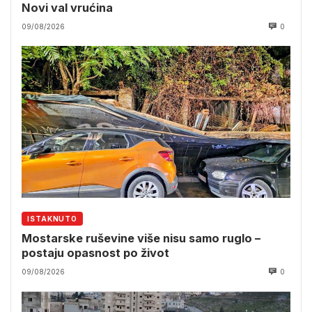
Novi val vrućina
09/08/2026
0
ISTAKNUTO
Mostarske ruševine više nisu samo ruglo –
postaju opasnost po život
09/08/2026
0