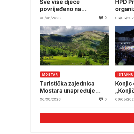
Sve više djece
HPD Pr
povrijeđeno na
organi
električnim romobilima
izlet n
0
06/08/2026
06/08/202
MOSTAR
ISTAKN
Turistička zajednica
Konjic
Mostara unapređuje
„Konji
infrastrukturu na Ruištu
0
06/08/2026
06/08/202