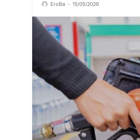
EroBa
15/05/2026
—