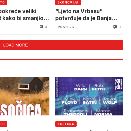
UTO
EKONOMIJA
pokreće veliki
“Ljeto na Vrbasu”
t kako bi smanjio
potvrđuje da je Banja
ost o Hormuškom
Luka sve značajnija
0
0
6
10/07/2026
zu
destinacija aktivnog i
manifestacionog turizma
LOAD MORE
UTO
KULTURA