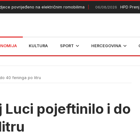
 povrijeđeno na električnim romobilima
HPD Prenj 1933 
06/08/2026
ONOMIJA
KULTURA
SPORT
HERCEGOVINA
 do 40 feninga po litru
 Luci pojeftinilo i do
itru