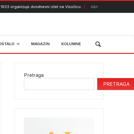
organizuje dvodnevni izlet na Visočicu
Sedam DJ zvijezd
06/08/2026
OSTALO
MAGAZIN
KOLUMNE
Pretraga
PRETRAGA