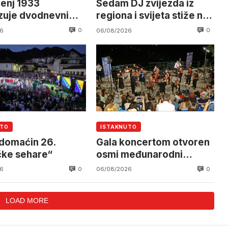
enj 1933
Sedam DJ zvijezda iz
zuje dvodnevni
regiona i svijeta stiže na
a Visočicu
EchoStone Festival u
0
0
6
06/08/2026
Trebinju
UTO
ISTAKNUTO
 domaćin 26.
Gala koncertom otvoren
čke sehare“
osmi međunarodni
festival
0
0
6
06/08/2026
LOAD MORE