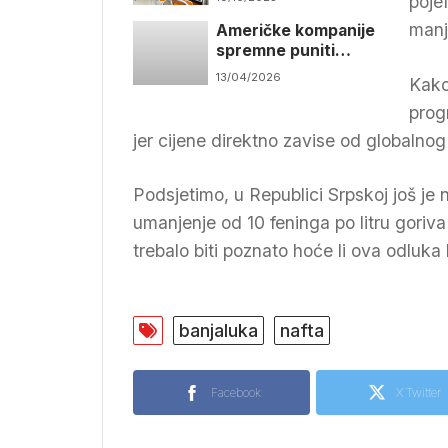
poje
prokišnjava
manj
Američke kompanije
spremne puniti
skladišta goriva u BiH
13/04/2026
Kako
ako se ukinu carine
prog
jer cijene direktno zavise od globalnog t
Podsjetimo, u Republici Srpskoj još je 
umanjenje od 10 feninga po litru gori
trebalo biti poznato hoće li ova odluka
banjaluka
nafta
Facebook
X Twitter