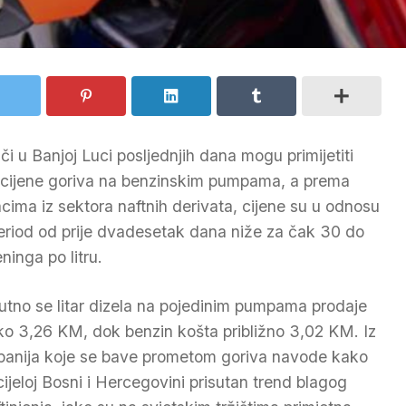
či u Banjoj Luci posljednjih dana mogu primijetiti
 cijene goriva na benzinskim pumpama, a prema
cima iz sektora naftnih derivata, cijene su u odnosu
eriod od prije dvadesetak dana niže za čak 30 do
ninga po litru.
utno se litar dizela na pojedinim pumpama prodaje
ko 3,26 KM, dok benzin košta približno 3,02 KM. Iz
anija koje se bave prometom goriva navode kako
 cijeloj Bosni i Hercegovini prisutan trend blagog