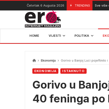
Skip
Četvrtak 6 Augusta 2026
TRENDING
Sve više djece
06/08/2026
to
content
HOME
VIJESTI
POLITIKA
EK
Ekonomija
Gorivo u Banjoj Luci pojeftinilo i
EKONOMIJA
ISTAKNUTO
Gorivo u Banjoj
40 feninga po l