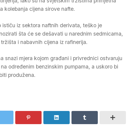
ftinjenja, iako su na svjetskim tržištima primjetna
a kolebanja cijena sirove nafte.
 ističu iz sektora naftnih derivata, teško je
nozirati šta će se dešavati u narednim sedmicama,
ržišta i nabavnih cijena iz rafinerija.
na snazi mjera kojom građani i privrednici ostvaruju
va na određenim benzinskim pumpama, a uskoro bi
 biti produžena.