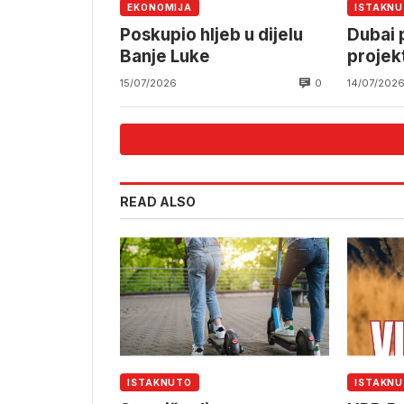
EKONOMIJA
ISTAKN
Poskupio hljeb u dijelu
Dubai 
Banje Luke
projek
ovisn
0
15/07/2026
14/07/202
moreu
READ ALSO
ISTAKNUTO
ISTAKN