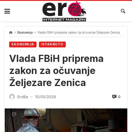
Skip
to
content
Ekonomija
Vlada FBiH priprema zakon za očuvanje Željezare Zenica
EKONOMIJA
ISTAKNUTO
Vlada FBiH priprema
zakon za očuvanje
Željezare Zenica
0
EroBa
15/05/2026
—