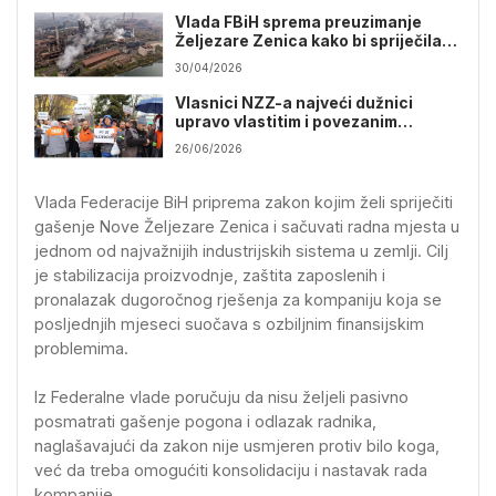
Vlada FBiH sprema preuzimanje
Željezare Zenica kako bi spriječila
stečaj
30/04/2026
Vlasnici NZZ-a najveći dužnici
upravo vlastitim i povezanim
firmama
26/06/2026
Vlada Federacije BiH priprema zakon kojim želi spriječiti
gašenje Nove Željezare Zenica i sačuvati radna mjesta u
jednom od najvažnijih industrijskih sistema u zemlji. Cilj
je stabilizacija proizvodnje, zaštita zaposlenih i
pronalazak dugoročnog rješenja za kompaniju koja se
posljednjih mjeseci suočava s ozbiljnim finansijskim
problemima.
Iz Federalne vlade poručuju da nisu željeli pasivno
posmatrati gašenje pogona i odlazak radnika,
naglašavajući da zakon nije usmjeren protiv bilo koga,
već da treba omogućiti konsolidaciju i nastavak rada
kompanije.