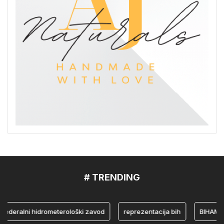
# TRENDING
ralni hidrometerološki zavod
reprezentacija bih
BIHAMK