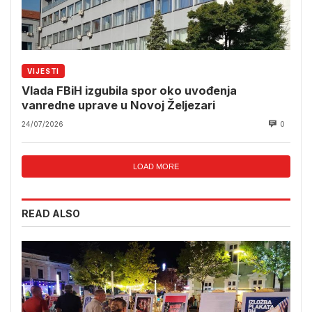
VIJESTI
Vlada FBiH izgubila spor oko uvođenja
vanredne uprave u Novoj Željezari
24/07/2026
0
LOAD MORE
READ ALSO