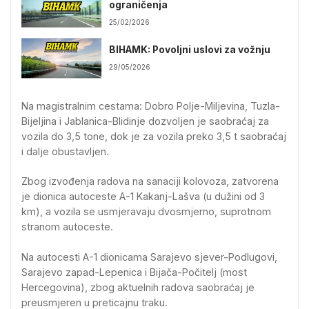
ograničenja
25/02/2026
BIHAMK: Povoljni uslovi za vožnju
29/05/2026
Na magistralnim cestama: Dobro Polje-Miljevina, Tuzla-
Bijeljina i Jablanica-Blidinje dozvoljen je saobraćaj za
vozila do 3,5 tone, dok je za vozila preko 3,5 t saobraćaj
i dalje obustavljen.
Zbog izvođenja radova na sanaciji kolovoza, zatvorena
je dionica autoceste A-1 Kakanj-Lašva (u dužini od 3
km), a vozila se usmjeravaju dvosmjerno, suprotnom
stranom autoceste.
Na autocesti A-1 dionicama Sarajevo sjever-Podlugovi,
Sarajevo zapad-Lepenica i Bijača-Počitelj (most
Hercegovina), zbog aktuelnih radova saobraćaj je
preusmjeren u preticajnu traku.