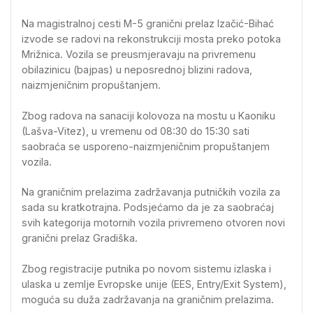
Na magistralnoj cesti M-5 granični prelaz Izačić-Bihać
izvode se radovi na rekonstrukciji mosta preko potoka
Mrižnica. Vozila se preusmjeravaju na privremenu
obilazinicu (bajpas) u neposrednoj blizini radova,
naizmjeničnim propuštanjem.
Zbog radova na sanaciji kolovoza na mostu u Kaoniku
(Lašva-Vitez), u vremenu od 08:30 do 15:30 sati
saobraća se usporeno-naizmjeničnim propuštanjem
vozila.
Na graničnim prelazima zadržavanja putničkih vozila za
sada su kratkotrajna. Podsjećamo da je za saobraćaj
svih kategorija motornih vozila privremeno otvoren novi
granični prelaz Gradiška.
Zbog registracije putnika po novom sistemu izlaska i
ulaska u zemlje Evropske unije (EES, Entry/Exit System),
moguća su duža zadržavanja na graničnim prelazima.