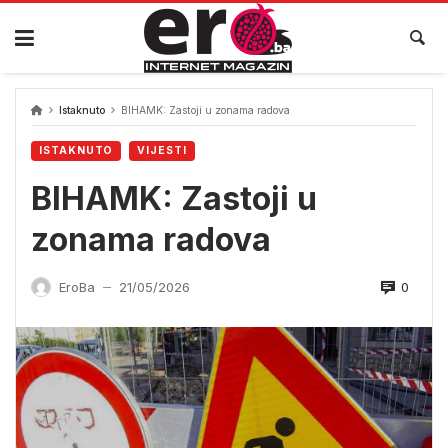
Skip
to
content
Istaknuto
BIHAMK: Zastoji u zonama radova
ISTAKNUTO
VIJESTI
BIHAMK: Zastoji u
zonama radova
0
EroBa
21/05/2026
—