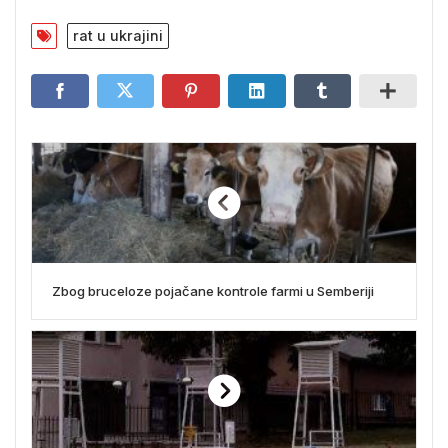
rat u ukrajini
Zbog bruceloze pojačane kontrole farmi u Semberiji