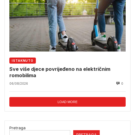
ISTAKNUTO
Sve više djece povrijeđeno na električnim
romobilima
06/08/2026
0
LOAD MORE
Pretraga
PRETRAGA