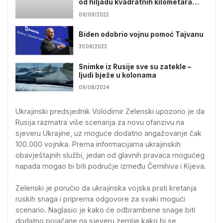
od hiljadu kvadratnih kilometara
teritorije
09/09/2022
Biden odobrio vojnu pomoć Tajvanu
31/08/2023
Snimke iz Rusije sve su zatekle –
ljudi bježe u kolonama
09/08/2024
Ukrajinski predsjednik
Volodimir Zelenski
upozorio je da
Rusija razmatra više scenarija za novu ofanzivu na
sjeveru Ukrajine, uz moguće dodatno angažovanje čak
100.000 vojnika. Prema informacijama ukrajinskih
obavještajnih službi, jedan od glavnih pravaca mogućeg
napada mogao bi biti područje između Černihiva i Kijeva.
Zelenski je poručio da ukrajinska vojska prati kretanja
ruskih snaga i priprema odgovore za svaki mogući
scenario. Naglasio je kako će odbrambene snage biti
dodatno pojačane na sjeveru zemlje kako bi se