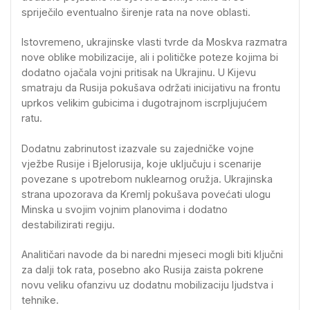
spriječilo eventualno širenje rata na nove oblasti.
Istovremeno, ukrajinske vlasti tvrde da Moskva razmatra
nove oblike mobilizacije, ali i političke poteze kojima bi
dodatno ojačala vojni pritisak na Ukrajinu. U Kijevu
smatraju da Rusija pokušava održati inicijativu na frontu
uprkos velikim gubicima i dugotrajnom iscrpljujućem
ratu.
Dodatnu zabrinutost izazvale su zajedničke vojne
vježbe Rusije i
Bjelorusija
, koje uključuju i scenarije
povezane s upotrebom nuklearnog oružja. Ukrajinska
strana upozorava da Kremlj pokušava povećati ulogu
Minska u svojim vojnim planovima i dodatno
destabilizirati regiju.
Analitičari navode da bi naredni mjeseci mogli biti ključni
za dalji tok rata, posebno ako Rusija zaista pokrene
novu veliku ofanzivu uz dodatnu mobilizaciju ljudstva i
tehnike.