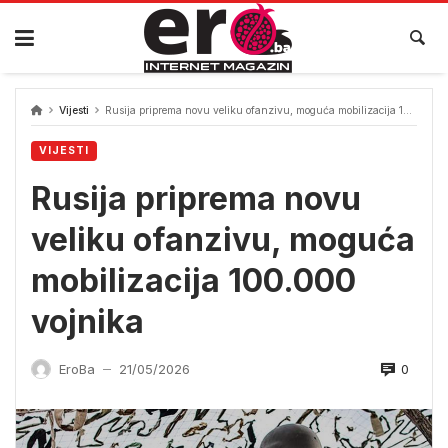
Skip
to
content
Vijesti
Rusija priprema novu veliku ofanzivu, moguća mobilizacija 100.000 vojnika
VIJESTI
Rusija priprema novu
veliku ofanzivu, moguća
mobilizacija 100.000
vojnika
0
EroBa
21/05/2026
—