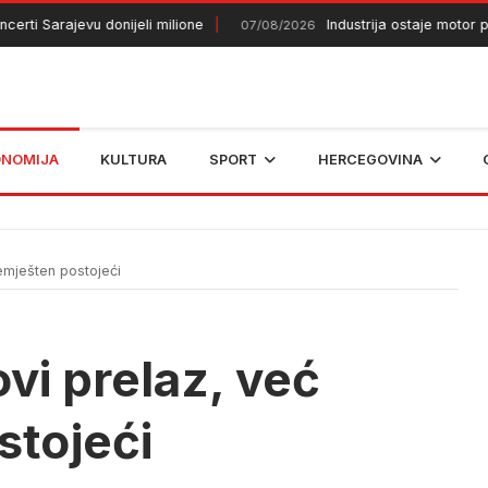
 Sarajevu donijeli milione
Industrija ostaje motor privre
07/08/2026
ONOMIJA
KULTURA
SPORT
HERCEGOVINA
emješten postojeći
vi prelaz, već
stojeći