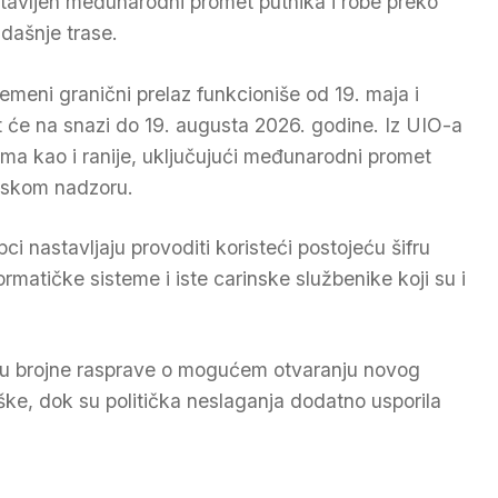
tavljen međunarodni promet putnika i robe preko
dašnje trase.
remeni granični prelaz funkcioniše od 19. maja i
t će na snazi do 19. augusta 2026. godine. Iz UIO-a
ilima kao i ranije, uključujući međunarodni promet
ijskom nadzoru.
ci nastavljaju provoditi koristeći postojeću šifru
rmatičke sisteme i iste carinske službenike koji su i
su brojne rasprave o mogućem otvaranju novog
ke, dok su politička neslaganja dodatno usporila