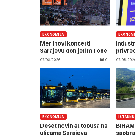
EKONOMIJA
EKONOM
Merlinovi koncerti
Industr
Sarajevu donijeli milione
privre
0
07/08/2026
07/08/202
EKONOMIJA
ISTAKN
Deset novih autobusa na
BIHAM
ulicama Sarajeva
saobra