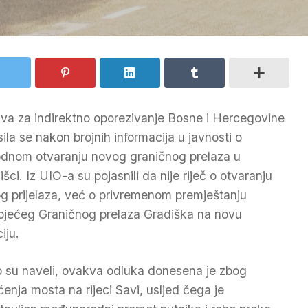
va za indirektno oporezivanje Bosne i Hercegovine
sila se nakon brojnih informacija u javnosti o
dnom otvaranju novog graničnog prelaza u
šci. Iz UIO-a su pojasnili da nije riječ o otvaranju
g prijelaza, već o privremenom premještanju
ojećeg Graničnog prelaza Gradiška na novu
iju.
 su naveli, ovakva odluka donesena je zbog
ćenja mosta na rijeci Savi, usljed čega je