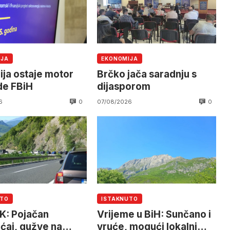
IJA
EKONOMIJA
ija ostaje motor
Brčko jača saradnju s
de FBiH
dijasporom
0
0
6
07/08/2026
UTO
ISTAKNUTO
K: Pojačan
Vrijeme u BiH: Sunčano i
ćaj, gužve na
vruće, mogući lokalni