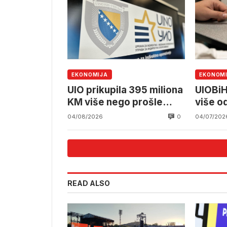
EKONOMIJA
EKONOM
UIO prikupila 395 miliona
UIOBiH
KM više nego prošle
više o
godine
0
04/08/2026
04/07/202
READ ALSO