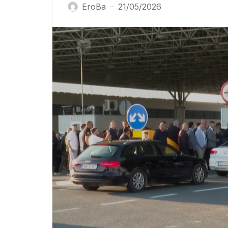
EroBa
21/05/2026
—