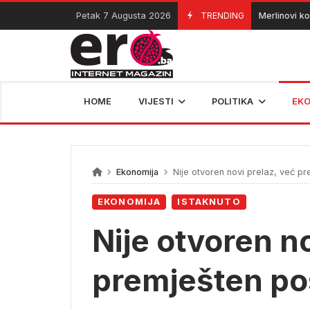
Skip
Petak 7 Augusta 2026
TRENDING
Merlinovi koncerti
07/08/2026
to
content
HOME
VIJESTI
POLITIKA
EK
Ekonomija
Nije otvoren novi prelaz, već pr
EKONOMIJA
ISTAKNUTO
Nije otvoren no
premješten po