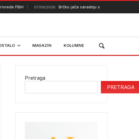
de FBiH
Brčko jača saradnju s dijasporom
07/08/2026
07/08/20
OSTALO
MAGAZIN
KOLUMNE
Pretraga
PRETRAGA