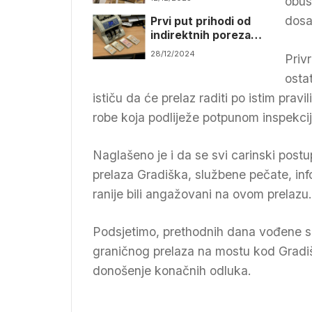
obus
dosa
Prvi put prihodi od
indirektnih poreza
11,5 milijardi KM
28/12/2024
Priv
osta
ističu da će prelaz raditi po istim prav
robe koja podliježe potpunom inspekc
Naglašeno je i da se svi carinski postup
prelaza Gradiška, službene pečate, info
ranije bili angažovani na ovom prelazu.
Podsjetimo, prethodnih dana vođene 
graničnog prelaza na mostu kod Gradiš
donošenje konačnih odluka.