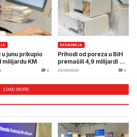
IJA
EKONOMIJA
 u junu prikupio
Prihodi od poreza u BiH
d milijardu KM
premašili 4,9 milijardi KM
za samo pet mjeseci
0
0
6
05/06/2026
LOAD MORE