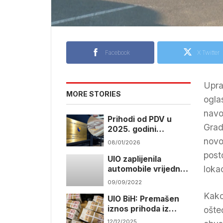
Facebook
X Twitter
Upra
MORE STORIES
ogla
navo
Prihodi od PDV u
Gradi
2025. godini
premašili 12 milijardi
novo
08/01/2026
KM
post
UIO zaplijenila
lokac
automobile vrijedne
pola miliona KM
09/09/2022
Kako
UIO BiH: Premašen
iznos prihoda iz
ošte
prošle godine
12/12/2025