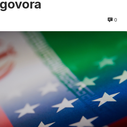
egovora
0