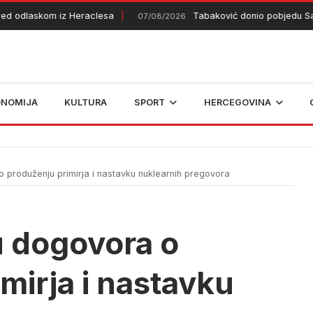
dlaskom iz Heraclesa
Tabaković donio pobjedu Salzbu
07/08/2026
ONOMIJA
KULTURA
SPORT
HERCEGOVINA
o produženju primirja i nastavku nuklearnih pregovora
zu dogovora o
mirja i nastavku