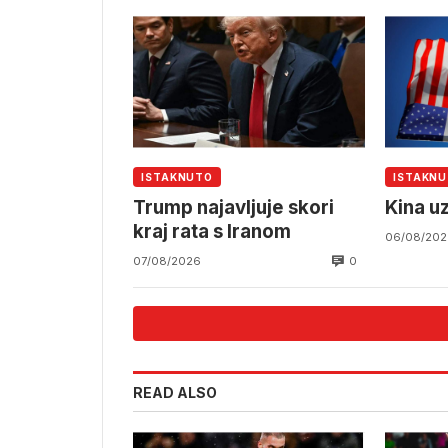
ISTAKNUTO
ISTAKN
Trump najavljuje skori
Kina u
kraj rata s Iranom
06/08/202
0
07/08/2026
READ ALSO