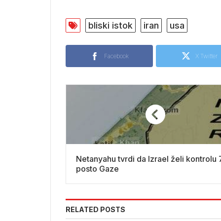
bliski istok
iran
usa
Facebook
X Twitter
Netanyahu tvrdi da Izrael želi kontrolu
posto Gaze
RELATED POSTS