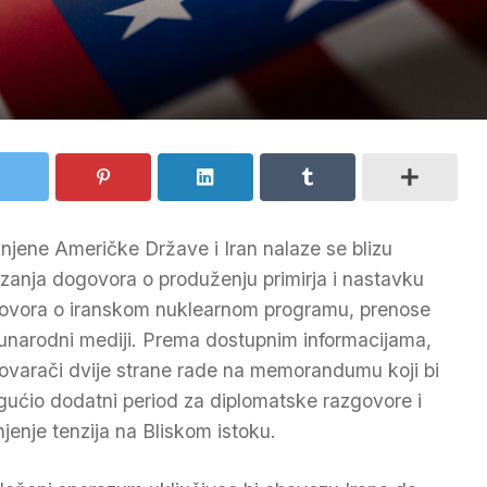
injene Američke Države i Iran nalaze se blizu
izanja dogovora o produženju primirja i nastavku
ovora o iranskom nuklearnom programu, prenose
narodni mediji. Prema dostupnim informacijama,
ovarači dvije strane rade na memorandumu koji bi
ućio dodatni period za diplomatske razgovore i
jenje tenzija na Bliskom istoku.