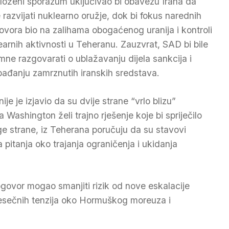
loženi sporazum uključivao bi obavezu Irana da
 razvijati nuklearno oružje, dok bi fokus narednih
ovora bio na zalihama obogaćenog uranija i kontroli
earnih aktivnosti u Teheranu. Zauzvrat, SAD bi bile
mne razgovarati o ublažavanju dijela sankcija i
bađanju zamrznutih iranskih sredstava.
e je izjavio da su dvije strane “vrlo blizu”
ashington želi trajno rješenje koje bi spriječilo
uge strane, iz Teherana poručuju da su stavovi
na pitanja oko trajanja ograničenja i ukidanja
ogovor mogao smanjiti rizik od nove eskalacije
jesečnih tenzija oko Hormuškog moreuza i