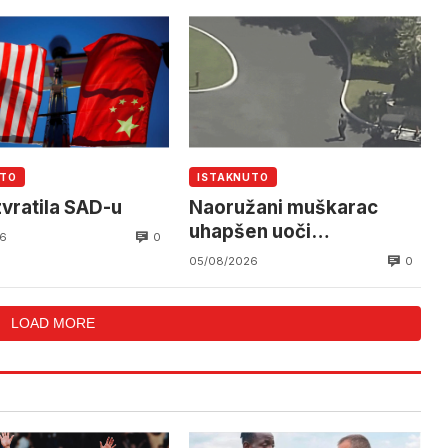
UTO
ISTAKNUTO
zvratila SAD-u
Naoružani muškarac
uhapšen uoči
0
6
Trumpovog dolaska u
0
05/08/2026
Trump National
LOAD MORE