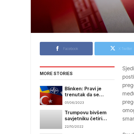
Facebook
X Twitter
Sjed
MORE STORIES
post
preg
Blinken: Pravi je
među
trenutak da se
Švedska pridruži
preg
01/06/2023
NATO, a Turska da
omog
Trumpovu bivšem
dobije nove F-16
sman
savjetniku četiri
mjeseca zatvora
22/10/2022
zbog nepoštivanja