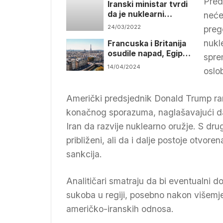
Pred
Iranski ministar tvrdi
Kongresa
da je nuklearni
neće
sporazum bliži nego
24/03/2022
preg
ikad
nukl
Francuska i Britanija
osudile napad, Egipat
spre
poziva na
14/04/2024
oslo
suzdržanost
Američki predsjednik Donald Trump ranij
konačnog sporazuma, naglašavajući da W
Iran da razvije nuklearno oružje. S dr
približeni, ali da i dalje postoje otvore
sankcija.
Analitičari smatraju da bi eventualni d
sukoba u regiji, posebno nakon višem
američko-iranskih odnosa.