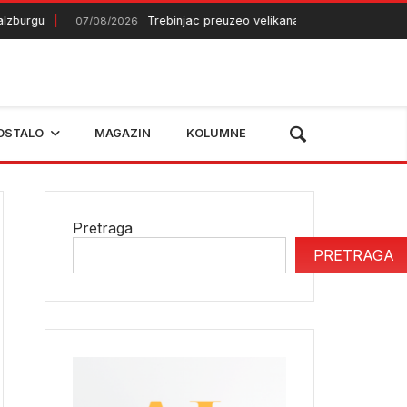
rgu
Trebinjac preuzeo velikana iz Gane
07/08/2026
07/08/202
OSTALO
MAGAZIN
KOLUMNE
Pretraga
PRETRAGA