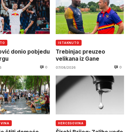
UTO
ISTAKNUTO
vić donio pobjedu
Trebinjac preuzeo
rgu
velikana iz Gane
0
0
6
07/08/2026
OVINA
HERCEGOVINA