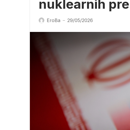
nuklearnih pr
EroBa
29/05/2026
—