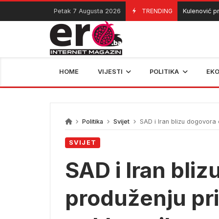
Skip
Petak 7 Augusta 2026
TRENDING
Kulenović pred o
07/08/2026
to
content
HOME
VIJESTI
POLITIKA
EK
Politika
Svijet
SAD i Iran blizu dogovora 
SVIJET
SAD i Iran bli
produženju pri