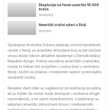
Eksplozija na farmi usmrtila 18.000
krava
14/04/2023
Američki zračni udari u Siriji
13/11/2023
Sjedinjene Američke Države planiraju otvoriti karantinski
centar u Keniji za američke državljane koji su bili izloženi
virusu ebole tokom aktuelne epidemije u Demokratskoj
Republici Kongo. Prema navodima američkih zvaničnika,
centar bi trebao biti smješten u vojnoj bazi u centralnoj
Keniji i služiti za izolaciju i medicinski nadzor potencijalno
zaraženih osoba.
Kenijske vlasti dale su saglasnost za realizaciju projekta,
ali su tražile da centar bude dostupan i osobama drugih
nacionalnosti, a ne samo Amerikancima. U planiranje su
uključeni američki zdravstveni timovi i međunarodni
partneri koji učestvuju u odgovoru na širenje bolesti u